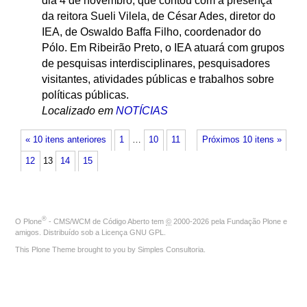
dia 4 de novembro, que contou com a presença
da reitora Sueli Vilela, de César Ades, diretor do
IEA, de Oswaldo Baffa Filho, coordenador do
Pólo. Em Ribeirão Preto, o IEA atuará com grupos
de pesquisas interdisciplinares, pesquisadores
visitantes, atividades públicas e trabalhos sobre
políticas públicas.
Localizado em
NOTÍCIAS
« 10 itens anteriores
1
…
10
11
Próximos 10 itens »
12
13
14
15
®
O
Plone
- CMS/WCM de Código Aberto
tem
©
2000-2026 pela
Fundação Plone
e
amigos. Distribuído sob a
Licença GNU GPL
.
This Plone Theme brought to you by
Simples Consultoria
.