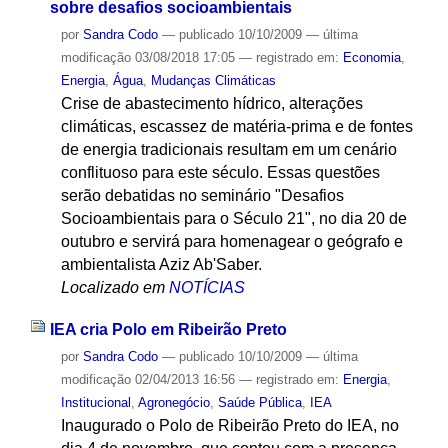
sobre desafios socioambientais
por
Sandra Codo
—
publicado
10/10/2009
—
última
modificação
03/08/2018 17:05
— registrado em:
Economia
,
Energia
,
Água
,
Mudanças Climáticas
Crise de abastecimento hídrico, alterações
climáticas, escassez de matéria-prima e de fontes
de energia tradicionais resultam em um cenário
conflituoso para este século. Essas questões
serão debatidas no seminário "Desafios
Socioambientais para o Século 21", no dia 20 de
outubro e servirá para homenagear o geógrafo e
ambientalista Aziz Ab'Saber.
Localizado em
NOTÍCIAS
IEA cria Polo em Ribeirão Preto
por
Sandra Codo
—
publicado
10/10/2009
—
última
modificação
02/04/2013 16:56
— registrado em:
Energia
,
Institucional
,
Agronegócio
,
Saúde Pública
,
IEA
Inaugurado o Polo de Ribeirão Preto do IEA, no