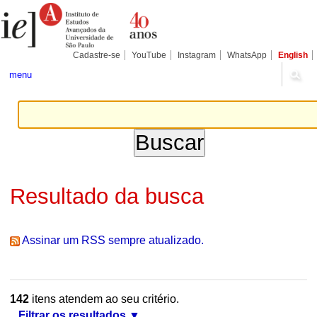
Ir
Ferramentas
Seções
para
Pessoais
o
conteúdo.
|
Cadastre-se
YouTube
Instagram
WhatsApp
English
Ir
para
menu
a
navegação
Resultado da busca
Assinar um RSS sempre atualizado.
142
itens atendem ao seu critério.
Filtrar os resultados