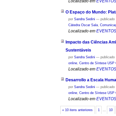
Localizado em
EVENTO
O Espaço do Mundo: Plata
por
Sandra Sedini
—
publicado
Cátedra Oscar Sala
,
Comunica
Localizado em
EVENTO
Impacto das Ciências Am
Sustentáveis
por
Sandra Sedini
—
publicado
online
,
Centro de Síntese USP 
Localizado em
EVENTO
Desarrollo a Escala Huma
por
Sandra Sedini
—
publicado
online
,
Centro de Síntese USP 
Localizado em
EVENTO
« 10 itens anteriores
1
…
10