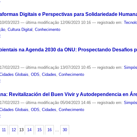
S
formas Digitais e Perspectivas para Solidariedade Human
10/03/2023
—
última modificação
12/06/2023 10:16
— registrado em:
Tecnol
ção
,
Cultura Digital
,
Conhecimento
S
bientais na Agenda 2030 da ONU: Prospectando Desafios p
17/02/2023
—
última modificação
13/07/2023 10:45
— registrado em:
Simpó
Cidades Globais
,
ODS
,
Cidades
,
Conhecimento
S
na: Revitalización del Buen Vivir y Autodependencia en Á
17/02/2023
—
última modificação
05/04/2023 14:46
— registrado em:
Simpó
Cidades Globais
,
ODS
,
Cidades
,
Conhecimento
S
11
12
13
14
15
16
…
30