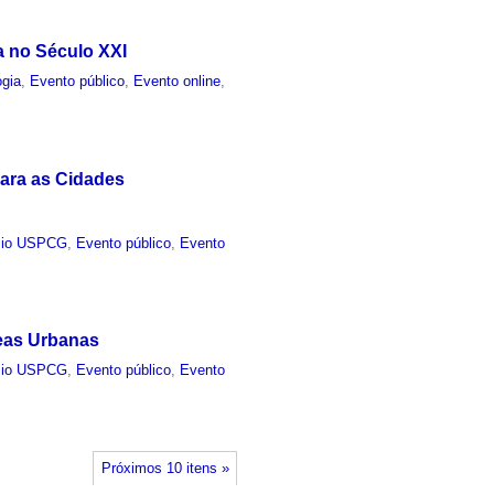
a no Século XXI
ogia
,
Evento público
,
Evento online
,
ara as Cidades
sio USPCG
,
Evento público
,
Evento
reas Urbanas
sio USPCG
,
Evento público
,
Evento
Próximos 10 itens »