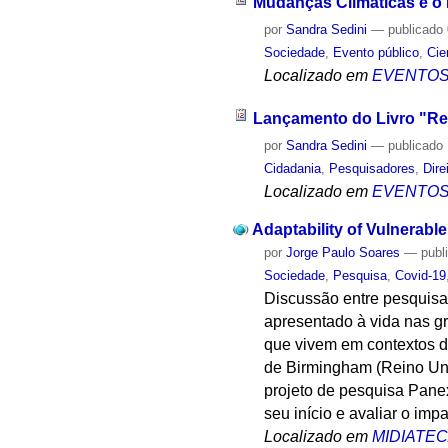
Mudanças Climáticas e o
por
Sandra Sedini
—
publicado
Sociedade
,
Evento público
,
Cie
Localizado em
EVENTO
Lançamento do Livro "Ree
por
Sandra Sedini
—
publicado
Cidadania
,
Pesquisadores
,
Dire
Localizado em
EVENTO
Adaptability of Vulnerab
por
Jorge Paulo Soares
—
publ
Sociedade
,
Pesquisa
,
Covid-19
Discussão entre pesquisa
apresentado à vida nas g
que vivem em contextos d
de Birmingham (Reino Unid
projeto de pesquisa Pane
seu início e avaliar o im
Localizado em
MIDIATE