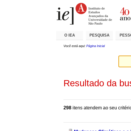
Ir
Ferramentas
Seções
para
Pessoais
o
conteúdo.
|
Ir
para
a
O IEA
PESQUISA
PESS
navegação
Você está aqui:
Página Inicial
Resultado da bu
298
itens atendem ao seu critéri