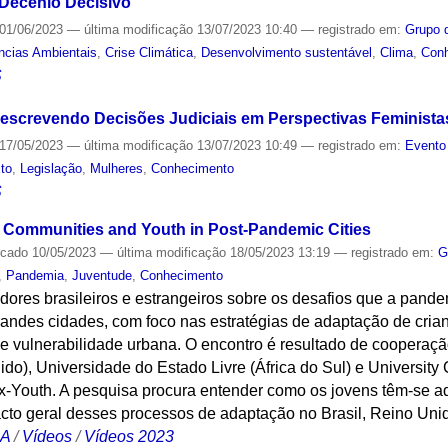
 Decênio Decisivo
01/06/2023
—
última modificação
13/07/2023 10:40
— registrado em:
Grupo 
ncias Ambientais
,
Crise Climática
,
Desenvolvimento sustentável
,
Clima
,
Con
S
screvendo Decisões Judiciais em Perspectivas Feministas:
17/05/2023
—
última modificação
13/07/2023 10:49
— registrado em:
Evento
ito
,
Legislação
,
Mulheres
,
Conhecimento
S
le Communities and Youth in Post-Pandemic Cities
icado
10/05/2023
—
última modificação
18/05/2023 13:19
— registrado em:
G
,
Pandemia
,
Juventude
,
Conhecimento
dores brasileiros e estrangeiros sobre os desafios que a pand
randes cidades, com foco nas estratégias de adaptação de cri
e vulnerabilidade urbana. O encontro é resultado de cooperaçã
o), Universidade do Estado Livre (África do Sul) e University
x-Youth. A pesquisa procura entender como os jovens têm-se 
pacto geral desses processos de adaptação no Brasil, Reino Unid
CA
/
Vídeos
/
Vídeos 2023