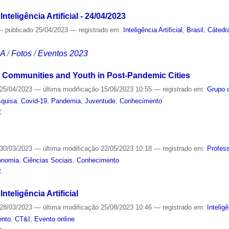
nteligência Artificial - 24/04/2023
—
publicado
25/04/2023
— registrado em:
Inteligência Artificial
,
Brasil
,
Cátedr
CA
/
Fotos
/
Eventos 2023
le Communities and Youth in Post-Pandemic Cities
25/04/2023
—
última modificação
15/06/2023 10:55
— registrado em:
Grupo 
quisa
,
Covid-19
,
Pandemia
,
Juventude
,
Conhecimento
S
30/03/2023
—
última modificação
22/05/2023 10:18
— registrado em:
Profes
onomia
,
Ciências Sociais
,
Conhecimento
S
nteligência Artificial
28/03/2023
—
última modificação
25/08/2023 10:46
— registrado em:
Inteligê
ento
,
CT&I
,
Evento online