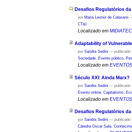
Desafios Regulatórios da I
por
Maria Leonor de Calasans
CT&I
Localizado em
MIDIATE
Adaptability of Vulnerab
por
Sandra Sedini
—
publicado
Sociedade
,
Evento público
,
Pes
Localizado em
EVENTO
Século XXI: Ainda Marx?
por
Sandra Sedini
—
publicado
Evento online
,
Capitalismo
,
Ec
Localizado em
EVENTO
Desafios Regulatórios da I
por
Sandra Sedini
—
publicado
Cátedra Oscar Sala
,
Conhecim