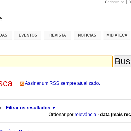
Cadastre-se
Busca
Busca
Avançad
OAS
EVENTOS
REVISTA
NOTÍCIAS
MIDIATECA
sca
Assinar um RSS sempre atualizado.
o.
Filtrar os resultados
Ordenar por
relevância
·
data (mais rec