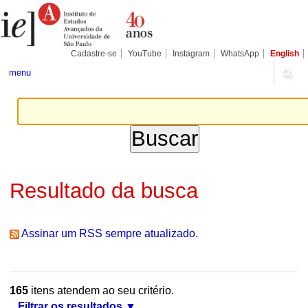
Ir
Ferramentas
Seções
para
Pessoais
o
conteúdo.
|
Cadastre-se
YouTube
Instagram
WhatsApp
English
Ir
para
menu
a
navegação
Resultado da busca
Assinar um RSS sempre atualizado.
165
itens atendem ao seu critério.
Filtrar os resultados