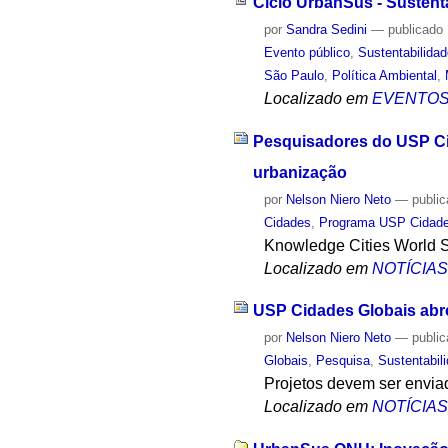
Ciclo UrbanSus - Sustent
por
Sandra Sedini
—
publicado
Evento público
,
Sustentabilida
São Paulo
,
Política Ambiental
,
Localizado em
EVENTO
Pesquisadores do USP Cid
urbanização
por
Nelson Niero Neto
—
publi
Cidades
,
Programa USP Cidade
Knowledge Cities World Su
Localizado em
NOTÍCIA
USP Cidades Globais abr
por
Nelson Niero Neto
—
publi
Globais
,
Pesquisa
,
Sustentabil
Projetos devem ser envia
Localizado em
NOTÍCIA