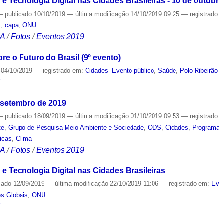
 Tecnologia Digital nas Cidades Brasileiras - 10 de outub
—
publicado
10/10/2019
—
última modificação
14/10/2019 09:25
— registrad
s
,
capa
,
ONU
CA
/
Fotos
/
Eventos 2019
re o Futuro do Brasil (9º evento)
04/10/2019
— registrado em:
Cidades
,
Evento público
,
Saúde
,
Polo Ribeirão
S
 setembro de 2019
—
publicado
18/09/2019
—
última modificação
01/10/2019 09:53
— registrad
te
,
Grupo de Pesquisa Meio Ambiente e Sociedade
,
ODS
,
Cidades
,
Programa
icas
,
Clima
CA
/
Fotos
/
Eventos 2019
 Tecnologia Digital nas Cidades Brasileiras
cado
12/09/2019
—
última modificação
22/10/2019 11:06
— registrado em:
Ev
s Globais
,
ONU
S