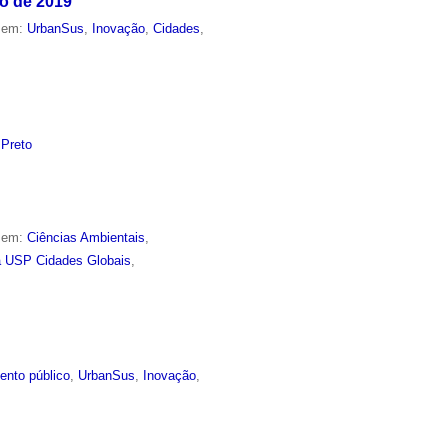
ro de 2019
o em:
UrbanSus
,
Inovação
,
Cidades
,
 Preto
o em:
Ciências Ambientais
,
 USP Cidades Globais
,
ento público
,
UrbanSus
,
Inovação
,