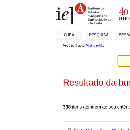
Ir
Ferramentas
Seções
para
Pessoais
o
conteúdo.
|
Ir
para
a
O IEA
PESQUISA
PESS
navegação
Você está aqui:
Página Inicial
Resultado da bu
338
itens atendem ao seu critéri