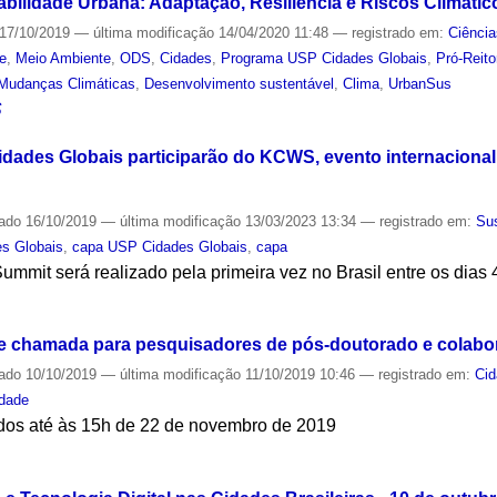
abilidade Urbana: Adaptação, Resiliência e Riscos Climátic
17/10/2019
—
última modificação
14/04/2020 11:48
— registrado em:
Ciência
de
,
Meio Ambiente
,
ODS
,
Cidades
,
Programa USP Cidades Globais
,
Pró-Reito
Mudanças Climáticas
,
Desenvolvimento sustentável
,
Clima
,
UrbanSus
S
ades Globais participarão do KCWS, evento internacional 
cado
16/10/2019
—
última modificação
13/03/2023 13:34
— registrado em:
Sus
s Globais
,
capa USP Cidades Globais
,
capa
mmit será realizado pela primeira vez no Brasil entre os dias
S
e chamada para pesquisadores de pós-doutorado e colabo
cado
10/10/2019
—
última modificação
11/10/2019 10:46
— registrado em:
Ci
idade
dos até às 15h de 22 de novembro de 2019
S