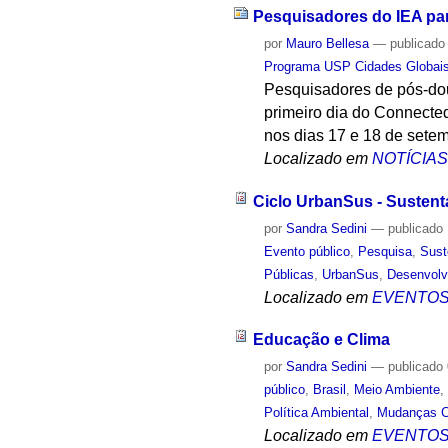
Pesquisadores do IEA par
por
Mauro Bellesa
—
publicado
Programa USP Cidades Globai
Pesquisadores de pós-do
primeiro dia do Connecte
nos dias 17 e 18 de sete
Localizado em
NOTÍCIA
Ciclo UrbanSus - Sustent
por
Sandra Sedini
—
publicado
Evento público
,
Pesquisa
,
Sust
Públicas
,
UrbanSus
,
Desenvolv
Localizado em
EVENTO
Educação e Clima
por
Sandra Sedini
—
publicado
público
,
Brasil
,
Meio Ambiente
Política Ambiental
,
Mudanças C
Localizado em
EVENTO