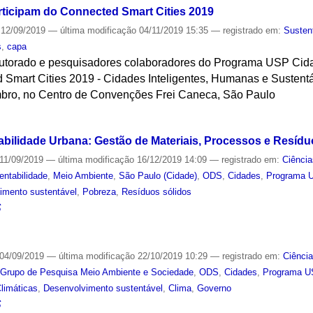
ticipam do Connected Smart Cities 2019
12/09/2019
—
última modificação
04/11/2019 15:35
— registrado em:
Susten
s
,
capa
utorado e pesquisadores colaboradores do Programa USP Cida
d Smart Cities 2019 - Cidades Inteligentes, Humanas e Susten
mbro, no Centro de Convenções Frei Caneca, São Paulo
S
abilidade Urbana: Gestão de Materiais, Processos e Resíd
11/09/2019
—
última modificação
16/12/2019 14:09
— registrado em:
Ciência
entabilidade
,
Meio Ambiente
,
São Paulo (Cidade)
,
ODS
,
Cidades
,
Programa U
imento sustentável
,
Pobreza
,
Resíduos sólidos
S
04/09/2019
—
última modificação
22/10/2019 10:29
— registrado em:
Ciênci
,
Grupo de Pesquisa Meio Ambiente e Sociedade
,
ODS
,
Cidades
,
Programa U
limáticas
,
Desenvolvimento sustentável
,
Clima
,
Governo
S