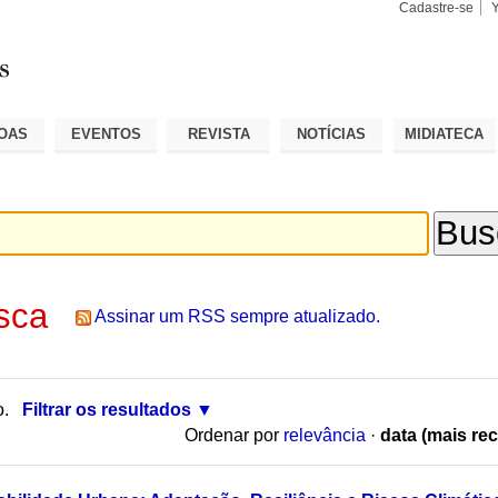
Cadastre-se
Busca
Busca
Avançad
OAS
EVENTOS
REVISTA
NOTÍCIAS
MIDIATECA
sca
Assinar um RSS sempre atualizado.
o.
Filtrar os resultados
Ordenar por
relevância
·
data (mais rec