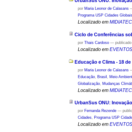
UrbanSus ONU: Inovação e
por
Maria Leonor de Calasans
Programa USP Cidades Globai
Localizado em
MIDIATE
Ciclo de Conferências sob
por
Thais Cardoso
—
publicado
Localizado em
EVENTO
Educação e Clima - 18 de
por
Maria Leonor de Calasans
Educação
,
Brasil
,
Meio Ambien
Globalização
,
Mudanças Climát
Localizado em
MIDIATE
UrbanSus ONU: Inovação e
por
Fernanda Rezende
—
publi
Cidades
,
Programa USP Cidade
Localizado em
EVENTO