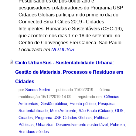
Pesquisadores de pós-doutorado e
pesquisadores colaboradores do Programa USP
Cidades Globais participam do primeiro dia do
Connected Smart Cities 2019 - Cidades
Inteligentes, Humanas e Sustentáveis (CSC-19),
que acontece nos dias 17 e 18 de setembro, no
Centro de Convenções Frei Caneca, São Paulo
Localizado em
NOTÍCIAS
Ciclo UrbanSus - Sustentabilidade Urbana:
Gestão de Materiais, Processos e Resíduos em
Cidades
por
Sandra Sedini
—
publicado
11/09/2019
—
última
modificação
16/12/2019 14:09
— registrado em:
Ciências
Ambientais
,
Gestão pública
,
Evento público
,
Pesquisa
,
Sustentabilidade
,
Meio Ambiente
,
São Paulo (Cidade)
,
ODS
,
Cidades
,
Programa USP Cidades Globais
,
Políticas
Públicas
,
UrbanSus
,
Desenvolvimento sustentável
,
Pobreza
,
Resíduos sólidos