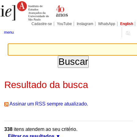
Ir
Ferramentas
Seções
para
Pessoais
o
conteúdo.
|
Cadastre-se
YouTube
Instagram
WhatsApp
English
Ir
para
menu
a
navegação
Resultado da busca
Assinar um RSS sempre atualizado.
338
itens atendem ao seu critério.
Filtrar os resultados