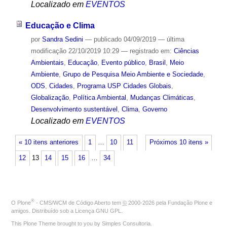
Localizado em
EVENTOS
Educação e Clima
por
Sandra Sedini
—
publicado
04/09/2019
—
última
modificação
22/10/2019 10:29
— registrado em:
Ciências
Ambientais
,
Educação
,
Evento público
,
Brasil
,
Meio
Ambiente
,
Grupo de Pesquisa Meio Ambiente e Sociedade
,
ODS
,
Cidades
,
Programa USP Cidades Globais
,
Globalização
,
Política Ambiental
,
Mudanças Climáticas
,
Desenvolvimento sustentável
,
Clima
,
Governo
Localizado em
EVENTOS
« 10 itens anteriores
1
…
10
11
Próximos 10 itens »
12
13
14
15
16
…
34
®
O
Plone
- CMS/WCM de Código Aberto
tem
©
2000-2026 pela
Fundação Plone
e
amigos. Distribuído sob a
Licença GNU GPL
.
This Plone Theme brought to you by
Simples Consultoria
.