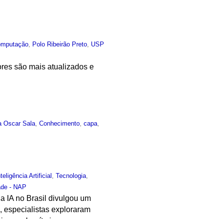
omputação
,
Polo Ribeirão Preto
,
USP
res são mais atualizados e
a Oscar Sala
,
Conhecimento
,
capa
,
nteligência Artificial
,
Tecnologia
,
ade - NAP
 IA no Brasil divulgou um
, especialistas exploraram