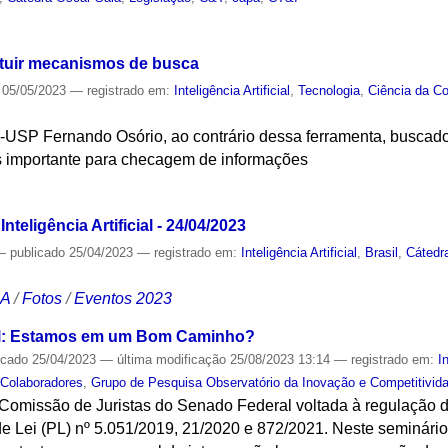
S
tuir mecanismos de busca
05/05/2023
— registrado em:
Inteligência Artificial
,
Tecnologia
,
Ciência da C
-USP Fernando Osório, ao contrário dessa ferramenta, buscado
as importante para checagem de informações
S
nteligência Artificial - 24/04/2023
—
publicado
25/04/2023
— registrado em:
Inteligência Artificial
,
Brasil
,
Cátedr
CA
/
Fotos
/
Eventos 2023
sil: Estamos em um Bom Caminho?
icado
25/04/2023
—
última modificação
25/08/2023 13:14
— registrado em:
I
 Colaboradores
,
Grupo de Pesquisa Observatório da Inovação e Competitivid
omissão de Juristas do Senado Federal voltada à regulação da
 de Lei (PL) nº 5.051/2019, 21/2020 e 872/2021. Neste seminário