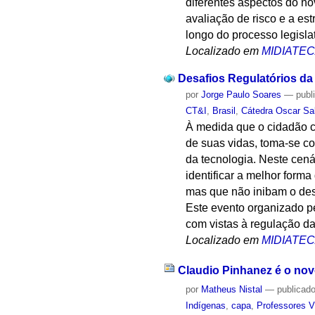
diferentes aspectos do no
avaliação de risco e a es
longo do processo legislat
Localizado em
MIDIATE
Desafios Regulatórios da I
por
Jorge Paulo Soares
—
publ
CT&I
,
Brasil
,
Cátedra Oscar Sa
À medida que o cidadão c
de suas vidas, toma-se co
da tecnologia. Neste cená
identificar a melhor form
mas que não inibam o des
Este evento organizado p
com vistas à regulação da
Localizado em
MIDIATE
Claudio Pinhanez é o novo
por
Matheus Nistal
—
publicad
Indígenas
,
capa
,
Professores V