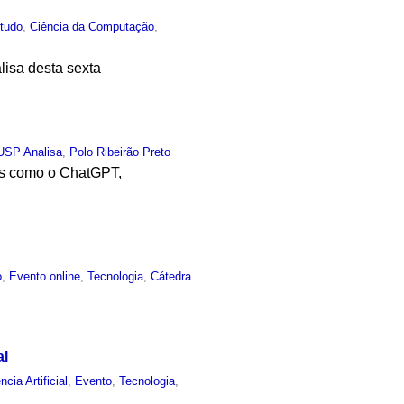
tudo
,
Ciência da Computação
,
isa desta sexta
USP Analisa
,
Polo Ribeirão Preto
tas como o ChatGPT,
o
,
Evento online
,
Tecnologia
,
Cátedra
al
ncia Artificial
,
Evento
,
Tecnologia
,