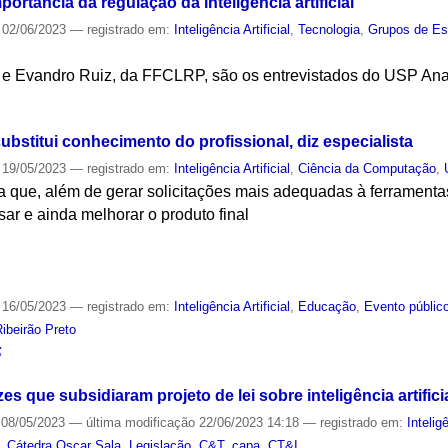
ortância da regulação da inteligência artificial
02/06/2023
— registrado em:
Inteligência Artificial
,
Tecnologia
,
Grupos de Es
 e Evandro Ruiz, da FFCLRP, são os entrevistados do USP Anal
S
o substitui conhecimento do profissional, diz especialista
19/05/2023
— registrado em:
Inteligência Artificial
,
Ciência da Computação
,
a que, além de gerar solicitações mais adequadas à ferramen
sar e ainda melhorar o produto final
S
16/05/2023
— registrado em:
Inteligência Artificial
,
Educação
,
Evento públic
ibeirão Preto
S
es que subsidiaram projeto de lei sobre inteligência artifici
08/05/2023
—
última modificação
22/06/2023 14:18
— registrado em:
Inteligê
,
Cátedra Oscar Sala
,
Legislação
,
C&T
,
capa
,
CT&I