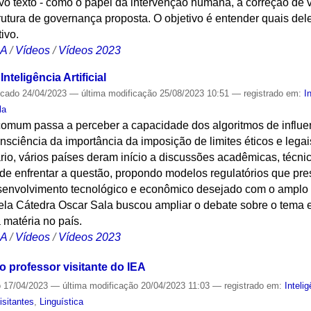
vo texto - como o papel da intervenção humana, a correção de v
trutura de governança proposta. O objetivo é entender quais d
ivo.
CA
/
Vídeos
/
Vídeos 2023
nteligência Artificial
icado
24/04/2023
—
última modificação
25/08/2023 10:51
— registrado em:
I
la
omum passa a perceber a capacidade dos algoritmos de influe
nsciência da importância da imposição de limites éticos e legai
rio, vários países deram início a discussões acadêmicas, técnic
a de enfrentar a questão, propondo modelos regulatórios que pr
envolvimento tecnológico e econômico desejado com o amplo uso
ela Cátedra Oscar Sala buscou ampliar o debate sobre o tema e
 matéria no país.
CA
/
Vídeos
/
Vídeos 2023
 professor visitante do IEA
o
17/04/2023
—
última modificação
20/04/2023 11:03
— registrado em:
Intelig
isitantes
,
Linguística