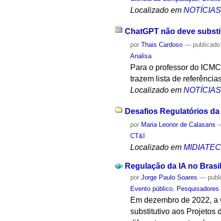
Localizado em
NOTÍCIA
ChatGPT não deve substi
por
Thais Cardoso
—
publicado
Analisa
Para o professor do ICMC
trazem lista de referênci
Localizado em
NOTÍCIA
Desafios Regulatórios da I
por
Maria Leonor de Calasans
CT&I
Localizado em
MIDIATE
Regulação da IA no Bra
por
Jorge Paulo Soares
—
publ
Evento público
,
Pesquisadores
Em dezembro de 2022, a C
substitutivo aos Projetos