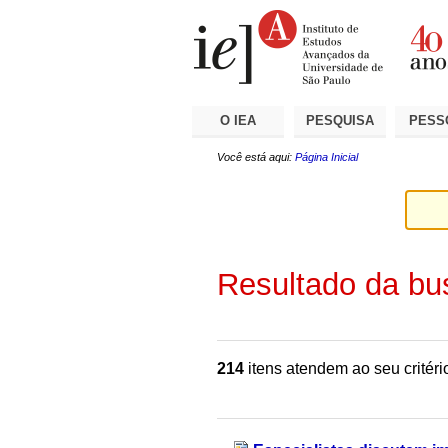
Ir
Ferramentas
Seções
para
Pessoais
o
conteúdo.
|
Ir
para
a
O IEA
PESQUISA
PESS
navegação
Você está aqui:
Página Inicial
Resultado da bu
214
itens atendem ao seu critéri