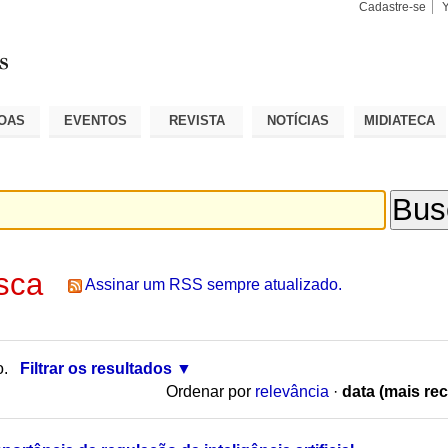
Cadastre-se
Busca
Busca
Avançad
OAS
EVENTOS
REVISTA
NOTÍCIAS
MIDIATECA
sca
Assinar um RSS sempre atualizado.
o.
Filtrar os resultados
Ordenar por
relevância
·
data (mais rec