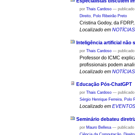
Especialistas discutem imp
por
Thais Cardoso
—
publicado
Direito
,
Polo Ribeirão Preto
Cristina Godoy, da FDRP,
Localizado em
NOTÍCIA
Inteligência artificial nã
por
Thais Cardoso
—
publicado
Professor do ICMC explic
profissionais podem anali
Localizado em
NOTÍCIA
Educação Pós-ChatGPT
por
Thais Cardoso
—
publicado
Sérgio Henrique Ferreira
,
Polo R
Localizado em
EVENTO
Seminário debateu diretriz
por
Mauro Bellesa
—
publicado
Ciência da Computação
,
Direito