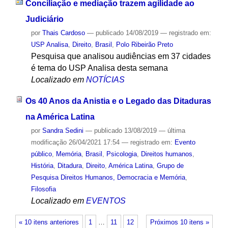
Conciliação e mediação trazem agilidade ao
Judiciário
por
Thais Cardoso
—
publicado
14/08/2019
— registrado em:
USP Analisa
,
Direito
,
Brasil
,
Polo Ribeirão Preto
Pesquisa que analisou audiências em 37 cidades
é tema do USP Analisa desta semana
Localizado em
NOTÍCIAS
Os 40 Anos da Anistia e o Legado das Ditaduras
na América Latina
por
Sandra Sedini
—
publicado
13/08/2019
—
última
modificação
26/04/2021 17:54
— registrado em:
Evento
público
,
Memória
,
Brasil
,
Psicologia
,
Direitos humanos
,
História
,
Ditadura
,
Direito
,
América Latina
,
Grupo de
Pesquisa Direitos Humanos, Democracia e Memória
,
Filosofia
Localizado em
EVENTOS
« 10 itens anteriores
1
…
11
12
Próximos 10 itens »