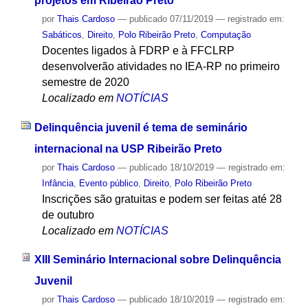
projetos em Ribeirão Preto
por
Thais Cardoso
—
publicado
07/11/2019
— registrado em:
Sabáticos
,
Direito
,
Polo Ribeirão Preto
,
Computação
Docentes ligados à FDRP e à FFCLRP
desenvolverão atividades no IEA-RP no primeiro
semestre de 2020
Localizado em
NOTÍCIAS
Delinquência juvenil é tema de seminário
internacional na USP Ribeirão Preto
por
Thais Cardoso
—
publicado
18/10/2019
— registrado em:
Infância
,
Evento público
,
Direito
,
Polo Ribeirão Preto
Inscrições são gratuitas e podem ser feitas até 28
de outubro
Localizado em
NOTÍCIAS
XIII Seminário Internacional sobre Delinquência
Juvenil
por
Thais Cardoso
—
publicado
18/10/2019
— registrado em: