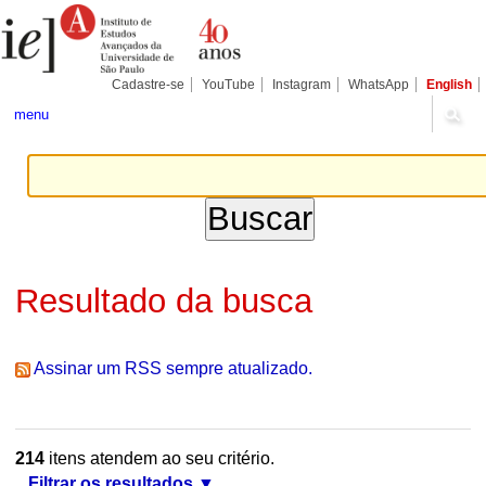
Ir
Ferramentas
Seções
para
Pessoais
o
conteúdo.
|
Cadastre-se
YouTube
Instagram
WhatsApp
English
Ir
para
menu
a
navegação
Resultado da busca
Assinar um RSS sempre atualizado.
214
itens atendem ao seu critério.
Filtrar os resultados