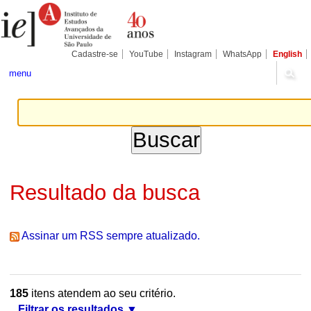
Ir
Ferramentas
Seções
para
Pessoais
o
conteúdo.
|
Cadastre-se
YouTube
Instagram
WhatsApp
English
Ir
para
menu
a
navegação
Resultado da busca
Assinar um RSS sempre atualizado.
185
itens atendem ao seu critério.
Filtrar os resultados