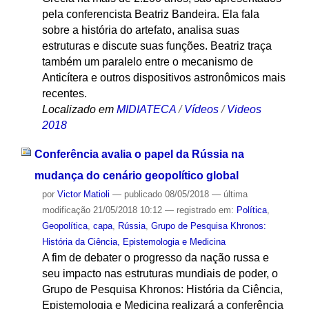
pela conferencista Beatriz Bandeira. Ela fala
sobre a história do artefato, analisa suas
estruturas e discute suas funções. Beatriz traça
também um paralelo entre o mecanismo de
Anticítera e outros dispositivos astronômicos mais
recentes.
Localizado em
MIDIATECA
/
Vídeos
/
Videos
2018
Conferência avalia o papel da Rússia na
mudança do cenário geopolítico global
por
Victor Matioli
—
publicado
08/05/2018
—
última
modificação
21/05/2018 10:12
— registrado em:
Política
,
Geopolítica
,
capa
,
Rússia
,
Grupo de Pesquisa Khronos:
História da Ciência, Epistemologia e Medicina
A fim de debater o progresso da nação russa e
seu impacto nas estruturas mundiais de poder, o
Grupo de Pesquisa Khronos: História da Ciência,
Epistemologia e Medicina realizará a conferência