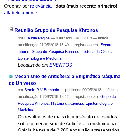
Ordenar por
relevância
·
data (mais recente primeiro)
·
alfabeticamente
Reunião Grupo de Pesquisa Khronos
por
Cláudia Regina
—
publicado
21/05/2018
—
última
modificação
21/05/2018 13:40
— registrado em:
Evento
interno
,
Grupo de Pesquisa Khronos: História da Ciência,
Epistemologia e Medicina
Localizado em
EVENTOS
Mecanismo de Anticítera: a Enigmática Máquina
do Universo
por
Sergio R V Bernardo
—
publicado
09/05/2018
—
última
modificação
18/09/2019 12:42
— registrado em:
Grupo de
Pesquisa Khronos: História da Ciência, Epistemologia e
Medicina
Os resultados de mais de um século de estudos
sobre o mecanismo de Anticítera, construído na
Grécia há mais de 2.200 anos, são apresentados