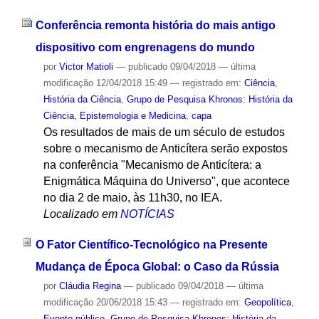
Conferência remonta história do mais antigo
dispositivo com engrenagens do mundo
por
Victor Matioli
—
publicado
09/04/2018
—
última
modificação
12/04/2018 15:49
— registrado em:
Ciência
,
História da Ciência
,
Grupo de Pesquisa Khronos: História da
Ciência, Epistemologia e Medicina
,
capa
Os resultados de mais de um século de estudos
sobre o mecanismo de Anticítera serão expostos
na conferência "Mecanismo de Anticítera: a
Enigmática Máquina do Universo", que acontece
no dia 2 de maio, às 11h30, no IEA.
Localizado em
NOTÍCIAS
O Fator Científico-Tecnológico na Presente
Mudança de Época Global: o Caso da Rússia
por
Cláudia Regina
—
publicado
09/04/2018
—
última
modificação
20/06/2018 15:43
— registrado em:
Geopolítica
,
Evento público
,
Grupo de Pesquisa Khronos: História da