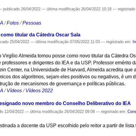
—
publicado
26/04/2022
—
última modificação
26/04/2022 10:18
— registrad
CA
/
Fotos
/
Pessoas
 como titular da Cátedra Oscar Sala
icado
25/04/2022
—
última modificação
07/05/2022 11:03
— registrado em:
I
o Virgílio Almeida tomou posse como novo titular da Cátedra O
 professores e dirigentes do IEA e da USP. Professor emérito 
in Center, na Universidade de Harvard, Almeida acredita que
ômicos dos algoritmos, sejam eles positivos ou negativos, é um
strução de mecanismos de governança e políticas públicas.
CA
/
Vídeos
/
Vídeos 2022
 designado novo membro do Conselho Deliberativo do IEA
do
12/04/2022
—
última modificação
26/04/2022 09:09
— registrado em:
Cons
tinada a docente da USP escolhido pelo reitor a partir de lista 