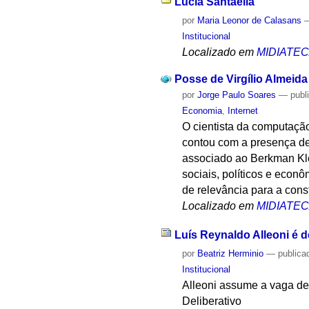
Lúcia Santaella
por
Maria Leonor de Calasans
Institucional
Localizado em
MIDIATE
Posse de Virgílio Almeida
por
Jorge Paulo Soares
—
publ
Economia
,
Internet
O cientista da computaçã
contou com a presença de
associado ao Berkman Kle
sociais, políticos e econ
de relevância para a con
Localizado em
MIDIATE
Luís Reynaldo Alleoni é
por
Beatriz Herminio
—
publica
Institucional
Alleoni assume a vaga des
Deliberativo