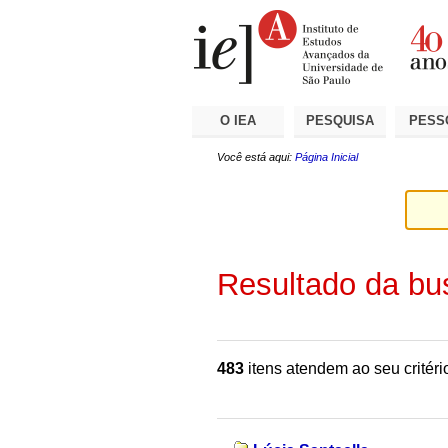
Ir
Ferramentas
Seções
para
Pessoais
o
conteúdo.
|
Ir
para
a
O IEA
PESQUISA
PESS
navegação
Você está aqui:
Página Inicial
Resultado da bu
483
itens atendem ao seu critéri