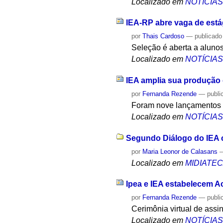
Localizado em
NOTÍCIA
IEA-RP abre vaga de estág
por
Thais Cardoso
—
publicado
Seleção é aberta a alunos
Localizado em
NOTÍCIA
IEA amplia sua produção e
por
Fernanda Rezende
—
publi
Foram nove lançamentos n
Localizado em
NOTÍCIA
Segundo Diálogo do IEA c
por
Maria Leonor de Calasans
Localizado em
MIDIATE
Ipea e IEA estabelecem 
por
Fernanda Rezende
—
publi
Cerimônia virtual de assi
Localizado em
NOTÍCIA