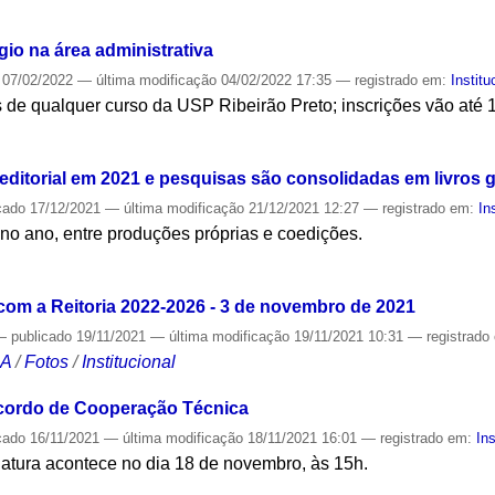
S
io na área administrativa
07/02/2022
—
última modificação
04/02/2022 17:35
— registrado em:
Institu
 de qualquer curso da USP Ribeirão Preto; inscrições vão até 1
S
ditorial em 2021 e pesquisas são consolidadas em livros g
cado
17/12/2021
—
última modificação
21/12/2021 12:27
— registrado em:
In
o ano, entre produções próprias e coedições.
S
om a Reitoria 2022-2026 - 3 de novembro de 2021
—
publicado
19/11/2021
—
última modificação
19/11/2021 10:31
— registrado
CA
/
Fotos
/
Institucional
Acordo de Cooperação Técnica
cado
16/11/2021
—
última modificação
18/11/2021 16:01
— registrado em:
Ins
natura acontece no dia 18 de novembro, às 15h.
S