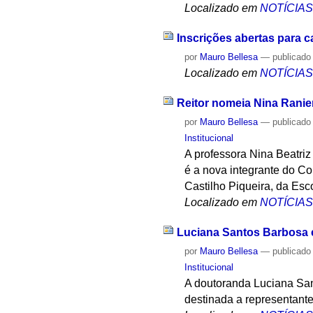
Localizado em
NOTÍCIA
Inscrições abertas para 
por
Mauro Bellesa
—
publicado
Localizado em
NOTÍCIA
Reitor nomeia Nina Ranier
por
Mauro Bellesa
—
publicado
Institucional
A professora Nina Beatriz
é a nova integrante do C
Castilho Piqueira, da Esco
Localizado em
NOTÍCIA
Luciana Santos Barbosa é
por
Mauro Bellesa
—
publicado
Institucional
A doutoranda Luciana San
destinada a representant