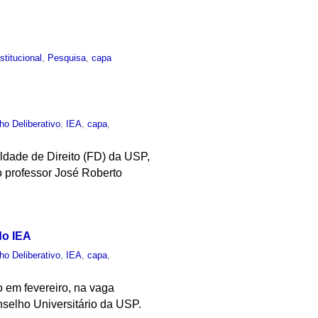
nstitucional
,
Pesquisa
,
capa
ho Deliberativo
,
IEA
,
capa
,
ldade de Direito (FD) da USP,
o professor José Roberto
do IEA
ho Deliberativo
,
IEA
,
capa
,
 em fevereiro, na vaga
nselho Universitário da USP.