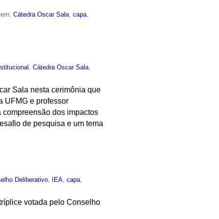
o em:
Cátedra Oscar Sala
,
capa
,
nstitucional
,
Cátedra Oscar Sala
,
scar Sala nesta cerimônia que
da UFMG e professor
 a compreensão dos impactos
 desafio de pesquisa e um tema
elho Deliberativo
,
IEA
,
capa
,
tríplice votada pelo Conselho