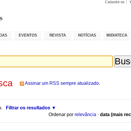
Cadastre-se
Busca
Busca
Avançad
OAS
EVENTOS
REVISTA
NOTÍCIAS
MIDIATECA
sca
Assinar um RSS sempre atualizado.
o.
Filtrar os resultados
Ordenar por
relevância
·
data (mais rec