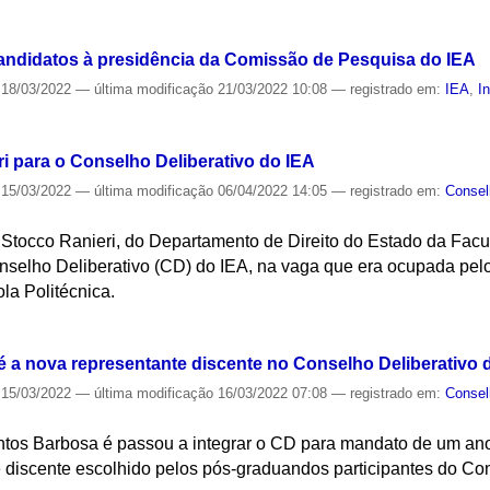
S
candidatos à presidência da Comissão de Pesquisa do IEA
18/03/2022
—
última modificação
21/03/2022 10:08
— registrado em:
IEA
,
I
S
i para o Conselho Deliberativo do IEA
15/03/2022
—
última modificação
06/04/2022 14:05
— registrado em:
Consel
 Stocco Ranieri, do Departamento de Direito do Estado da Facu
onselho Deliberativo (CD) do IEA, na vaga que era ocupada pel
la Politécnica.
S
 a nova representante discente no Conselho Deliberativo 
15/03/2022
—
última modificação
16/03/2022 07:08
— registrado em:
Consel
tos Barbosa é passou a integrar o CD para mandato de um ano
e discente escolhido pelos pós-graduandos participantes do Co