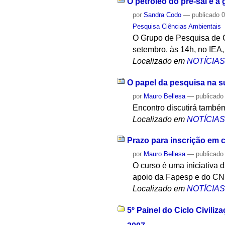
O petróleo do pré-sal e 
por
Sandra Codo
—
publicado
0
Pesquisa Ciências Ambientais
O Grupo de Pesquisa de C
setembro, às 14h, no IEA
Localizado em
NOTÍCIA
O papel da pesquisa na s
por
Mauro Bellesa
—
publicado
Encontro discutirá també
Localizado em
NOTÍCIA
Prazo para inscrição em 
por
Mauro Bellesa
—
publicado
O curso é uma iniciativa
apoio da Fapesp e do CN
Localizado em
NOTÍCIA
5º Painel do Ciclo Civili