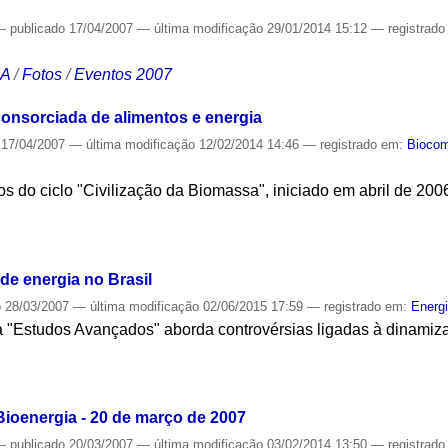
—
publicado
17/04/2007
—
última modificação
29/01/2014 15:12
— registrad
CA
/
Fotos
/
Eventos 2007
consorciada de alimentos e energia
17/04/2007
—
última modificação
12/02/2014 14:46
— registrado em:
Biocom
os do ciclo "Civilização da Biomassa", iniciado em abril de 20
S
de energia no Brasil
o
28/03/2007
—
última modificação
02/06/2015 17:59
— registrado em:
Energ
a "Estudos Avançados" aborda controvérsias ligadas à dinamiza
S
ioenergia - 20 de março de 2007
—
publicado
20/03/2007
—
última modificação
03/02/2014 13:50
— registrad