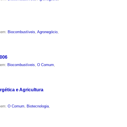
o em:
Biocombustíveis
,
Agronegócio
,
2006
o em:
Biocombustíveis
,
O Comum
,
gética e Agricultura
o em:
O Comum
,
Biotecnologia
,