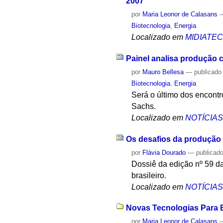
2007
por
Maria Leonor de Calasans
Biotecnologia
,
Energia
Localizado em
MIDIATE
Painel analisa produção 
por
Mauro Bellesa
—
publicado
Biotecnologia
,
Energia
Será o último dos encontr
Sachs.
Localizado em
NOTÍCIA
Os desafios da produção 
por
Flávia Dourado
—
publicad
Dossiê da edição nº 59 d
brasileiro.
Localizado em
NOTÍCIA
Novas Tecnologias Para B
por
Maria Leonor de Calasans