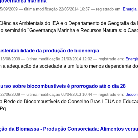
a governança marinha
5/09/2009
—
última modificação
22/05/2014 16:37
— registrado em:
Energia
iências Ambientais do IEA e o Departamento de Geografia da
, o seminário "Governança Marinha e Recursos Naturais: o Caso
S
ustentabilidade da produção de bioenergia
13/08/2009
—
última modificação
21/03/2014 12:02
— registrado em:
Energi
m a adequação da sociedade a um futuro menos dependente do 
S
curso sobre biocombustíveis é prorrogado até o dia 28
22/06/2009
—
última modificação
03/04/2013 10:44
— registrado em:
Biocom
 da Rede de Biocombustíveis do Conselho Brasil-EUA de Educa
Pq.
S
zação da Biomassa - Produção Consorciada: Alimentos versus