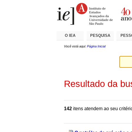
Ir
Ferramentas
Seções
para
Pessoais
o
conteúdo.
|
Ir
para
a
O IEA
PESQUISA
PESS
navegação
Você está aqui:
Página Inicial
Resultado da bu
142
itens atendem ao seu critéri