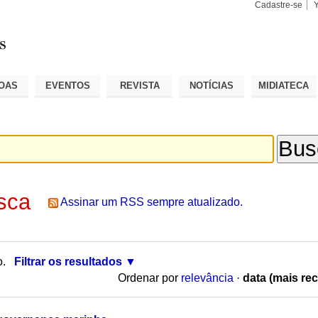
Cadastre-se
Busca
Busca
Avançad
OAS
EVENTOS
REVISTA
NOTÍCIAS
MIDIATECA
sca
Assinar um RSS sempre atualizado.
o.
Filtrar os resultados
Ordenar por
relevância
·
data (mais rec