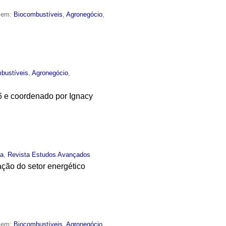
o em:
Biocombustíveis
,
Agronegócio
,
bustíveis
,
Agronegócio
,
06 e coordenado por Ignacy
ia
,
Revista Estudos Avançados
ção do setor energético
o em:
Biocombustíveis
,
Agronegócio
,