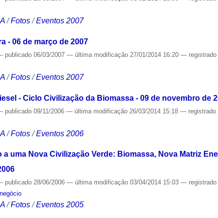
CA
/
Fotos
/
Eventos 2007
ira - 06 de março de 2007
—
publicado
06/03/2007
—
última modificação
27/01/2014 16:20
— registrad
CA
/
Fotos
/
Eventos 2007
iesel - Ciclo Civilização da Biomassa - 09 de novembro de 
—
publicado
09/11/2006
—
última modificação
26/03/2014 15:18
— registrad
CA
/
Fotos
/
Eventos 2006
o a uma Nova Civilização Verde: Biomassa, Nova Matriz Ener
2006
—
publicado
28/06/2006
—
última modificação
03/04/2014 15:03
— registrad
negócio
CA
/
Fotos
/
Eventos 2005