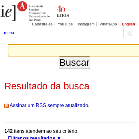
Ir
Ferramentas
Seções
para
Pessoais
o
conteúdo.
|
Cadastre-se
YouTube
Instagram
WhatsApp
English
Ir
para
menu
a
navegação
Resultado da busca
Assinar um RSS sempre atualizado.
142
itens atendem ao seu critério.
Filtrar os resultados