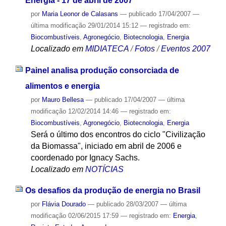
Energia - 17 de abril de 2007
por
Maria Leonor de Calasans
—
publicado
17/04/2007
—
última modificação
29/01/2014 15:12
— registrado em:
Biocombustíveis
,
Agronegócio
,
Biotecnologia
,
Energia
Localizado em
MIDIATECA
/
Fotos
/
Eventos 2007
Painel analisa produção consorciada de
alimentos e energia
por
Mauro Bellesa
—
publicado
17/04/2007
—
última
modificação
12/02/2014 14:46
— registrado em:
Biocombustíveis
,
Agronegócio
,
Biotecnologia
,
Energia
Será o último dos encontros do ciclo "Civilização
da Biomassa", iniciado em abril de 2006 e
coordenado por Ignacy Sachs.
Localizado em
NOTÍCIAS
Os desafios da produção de energia no Brasil
por
Flávia Dourado
—
publicado
28/03/2007
—
última
modificação
02/06/2015 17:59
— registrado em:
Energia
,