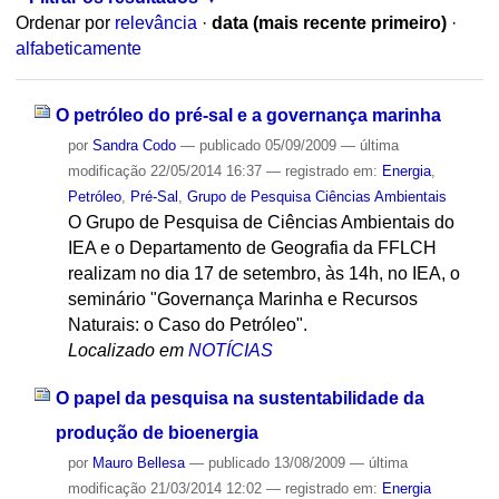
Ordenar por
relevância
·
data (mais recente primeiro)
·
alfabeticamente
O petróleo do pré-sal e a governança marinha
por
Sandra Codo
—
publicado
05/09/2009
—
última
modificação
22/05/2014 16:37
— registrado em:
Energia
,
Petróleo
,
Pré-Sal
,
Grupo de Pesquisa Ciências Ambientais
O Grupo de Pesquisa de Ciências Ambientais do
IEA e o Departamento de Geografia da FFLCH
realizam no dia 17 de setembro, às 14h, no IEA, o
seminário "Governança Marinha e Recursos
Naturais: o Caso do Petróleo".
Localizado em
NOTÍCIAS
O papel da pesquisa na sustentabilidade da
produção de bioenergia
por
Mauro Bellesa
—
publicado
13/08/2009
—
última
modificação
21/03/2014 12:02
— registrado em:
Energia