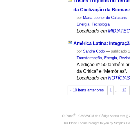
Tristes Trópicos ou Ter
da Civilização da Biomass
por
Maria Leonor de Calasans
Energia
,
Tecnologia
Localizado em
MIDIATE
América Latina: integraçã
por
Sandra Codo
—
publicado
1
Transformação
,
Energia
,
Revis
A edição nº 50 também pri
da Crítica” e “Memórias”.
Localizado em
NOTÍCIA
« 10 itens anteriores
1
…
12
®
O
Plone
- CMS/WCM de Código Aberto
tem
©
2
This Plone Theme brought to you by
Simples Co