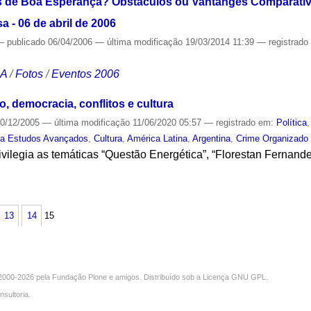
ras de Boa Esperança? Obstáculos ou Vantanges Comparati
a - 06 de abril de 2006
—
publicado
06/04/2006
—
última modificação
19/03/2014 11:39
— registrad
CA
/
Fotos
/
Eventos 2006
o, democracia, conflitos e cultura
0/12/2005
—
última modificação
11/06/2020 05:57
— registrado em:
Política
ta Estudos Avançados
,
Cultura
,
América Latina
,
Argentina
,
Crime Organizado
vilegia as temáticas “Questão Energética”, “Florestan Fernand
S
13
14
15
000-2026 pela
Fundação Plone
e amigos. Distribuído sob a
Licença GNU GPL
.
nsultoria
.