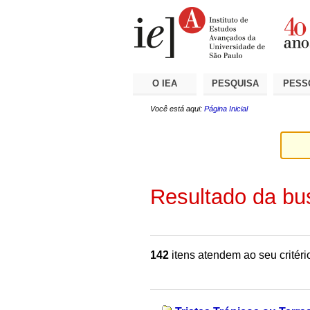
Ir
Ferramentas
Seções
para
Pessoais
o
conteúdo.
|
Ir
para
a
O IEA
PESQUISA
PESS
navegação
Você está aqui:
Página Inicial
Resultado da bu
142
itens atendem ao seu critéri