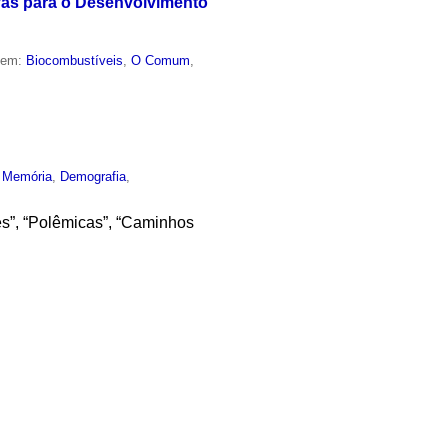
vas para o Desenvolvimento
o em:
Biocombustíveis
,
O Comum
,
,
Memória
,
Demografia
,
es”, “Polêmicas”, “Caminhos