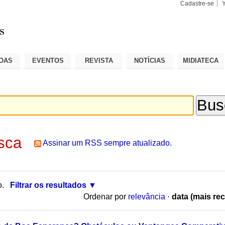
Cadastre-se
Busca
Busca
Avançad
OAS
EVENTOS
REVISTA
NOTÍCIAS
MIDIATECA
sca
Assinar um RSS sempre atualizado.
o.
Filtrar os resultados
Ordenar por
relevância
·
data (mais rec