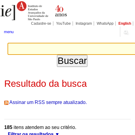
Ir
Ferramentas
Seções
para
Pessoais
o
conteúdo.
|
Cadastre-se
YouTube
Instagram
WhatsApp
English
Ir
para
menu
a
navegação
Resultado da busca
Assinar um RSS sempre atualizado.
185
itens atendem ao seu critério.
Filtrar os resultados