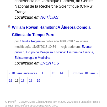
conferência de Dominique Flament, do Centre
National de la Recherche Scientifique (CNRS),
França
Localizado em
NOTÍCIAS
William Rowan Hamilton: A Álgebra Como a
Ciência do Tempo Puro
por
Cláudia Regina
—
publicado
18/08/2017
—
última
modificação
11/05/2018 10:54
— registrado em:
Evento
público
,
Grupo de Pesquisa Khronos: História da Ciência,
Epistemologia e Medicina
Localizado em
EVENTOS
« 10 itens anteriores
1
…
13
14
Próximos 10 itens »
15
16
17
18
19
®
O
Plone
- CMS/WCM de Código Aberto
tem
©
2000-2026 pela
Fundação Plone
e
amigos. Distribuído sob a
Licença GNU GPL
.