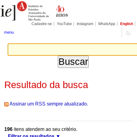
Ir
Ferramentas
Seções
para
Pessoais
o
conteúdo.
|
Cadastre-se
YouTube
Instagram
WhatsApp
English
Ir
para
menu
a
navegação
Resultado da busca
Assinar um RSS sempre atualizado.
196
itens atendem ao seu critério.
Filtrar os resultados