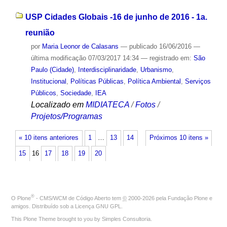
USP Cidades Globais -16 de junho de 2016 - 1a.
reunião
por
Maria Leonor de Calasans
—
publicado
16/06/2016
—
última modificação
07/03/2017 14:34
— registrado em:
São
Paulo (Cidade)
,
Interdisciplinaridade
,
Urbanismo
,
Institucional
,
Políticas Públicas
,
Política Ambiental
,
Serviços
Públicos
,
Sociedade
,
IEA
Localizado em
MIDIATECA
/
Fotos
/
Projetos/Programas
« 10 itens anteriores
1
…
13
14
Próximos 10 itens »
15
16
17
18
19
20
®
O
Plone
- CMS/WCM de Código Aberto
tem
©
2000-2026 pela
Fundação Plone
e
amigos. Distribuído sob a
Licença GNU GPL
.
This Plone Theme brought to you by
Simples Consultoria
.