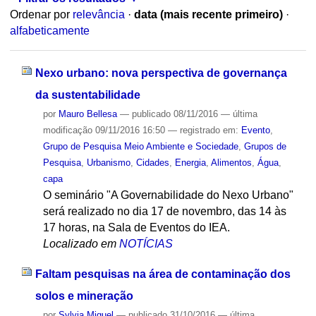
Ordenar por
relevância
·
data (mais recente primeiro)
·
alfabeticamente
Nexo urbano: nova perspectiva de governança
da sustentabilidade
por
Mauro Bellesa
—
publicado
08/11/2016
—
última
modificação
09/11/2016 16:50
— registrado em:
Evento
,
Grupo de Pesquisa Meio Ambiente e Sociedade
,
Grupos de
Pesquisa
,
Urbanismo
,
Cidades
,
Energia
,
Alimentos
,
Água
,
capa
O seminário "A Governabilidade do Nexo Urbano"
será realizado no dia 17 de novembro, das 14 às
17 horas, na Sala de Eventos do IEA.
Localizado em
NOTÍCIAS
Faltam pesquisas na área de contaminação dos
solos e mineração
por
Sylvia Miguel
—
publicado
31/10/2016
—
última