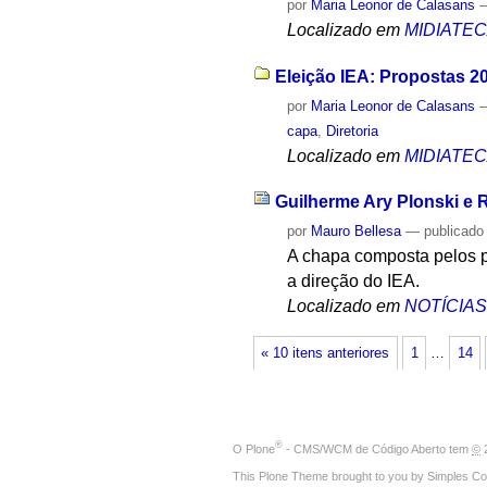
por
Maria Leonor de Calasans
Localizado em
MIDIATE
Eleição IEA: Propostas 2
por
Maria Leonor de Calasans
capa
,
Diretoria
Localizado em
MIDIATE
Guilherme Ary Plonski e R
por
Mauro Bellesa
—
publicado
A chapa composta pelos p
a direção do IEA.
Localizado em
NOTÍCIA
« 10 itens anteriores
1
…
14
®
O
Plone
- CMS/WCM de Código Aberto
tem
©
2
This Plone Theme brought to you by
Simples Co