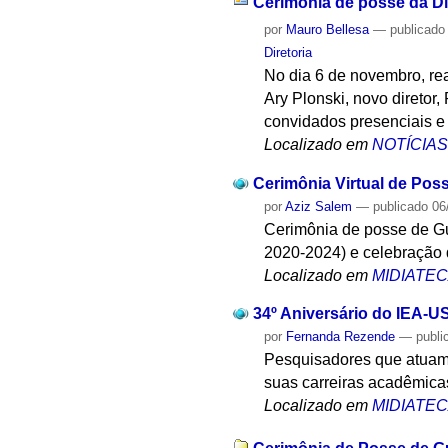
Cerimônia de posse da Di
por
Mauro Bellesa
—
publicado
Diretoria
No dia 6 de novembro, rea
Ary Plonski, novo diretor
convidados presenciais e 
Localizado em
NOTÍCIA
Cerimônia Virtual de Pos
por
Aziz Salem
—
publicado
06
Cerimônia de posse de Gui
2020-2024) e celebração 
Localizado em
MIDIATE
34º Aniversário do IEA-U
por
Fernanda Rezende
—
publi
Pesquisadores que atuam 
suas carreiras acadêmica
Localizado em
MIDIATE