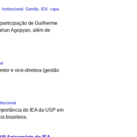
,
Institucional
,
Gestão
,
IEA
,
capa
,
 participação de Guilherme
 Vahan Agopyan, além de
al
tor e vice-diretora (gestão
titucional
 importância do IEA da USP em
a brasileira.