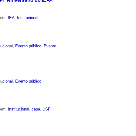
4º Aniversário do IEA-
o em:
IEA
,
Institucional
tucional
,
Evento público
,
Evento
tucional
,
Evento público
o em:
Institucional
,
capa
,
USP