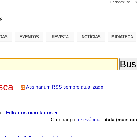
Cadastre-se
Busca
Busca
Avançad
OAS
EVENTOS
REVISTA
NOTÍCIAS
MIDIATECA
sca
Assinar um RSS sempre atualizado.
o.
Filtrar os resultados
Ordenar por
relevância
·
data (mais rec