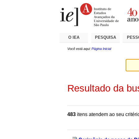
Ir
Ferramentas
Seções
para
Pessoais
o
conteúdo.
|
Ir
para
a
O IEA
PESQUISA
PESS
navegação
Você está aqui:
Página Inicial
Resultado da bu
483
itens atendem ao seu critéri