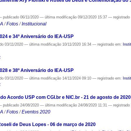
ilherme Ary Plonski e Roseli de Deus e Comemoração do 3
—
publicado
06/11/2020
—
última modificação
09/12/2020 15:37
— registrad
CA
/
Fotos
/
Institucional
2024 e 34º Aniversário do IEA-USP
ado
03/11/2020
—
última modificação
10/11/2020 16:34
— registrado em:
Insti
S
2028 e 38º Aniversário do IEA-USP
ado
03/11/2020
—
última modificação
14/11/2024 09:10
— registrado em:
Insti
S
do Acordo USP com CGI.br e NIC.br - 21 de agosto de 2020
—
publicado
24/08/2020
—
última modificação
24/08/2020 11:31
— registrad
CA
/
Fotos
/
Eventos 2020
Roseli de Deus Lopes - 06 de março de 2020