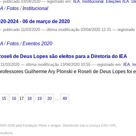
—
publicado
03/04/2020
— registrado em:
IEA
,
Institucional
,
Eleições IEA
,
Di
CA
/
Fotos
/
Institucional
020-2024 - 06 de março de 2020
—
publicado
11/03/2020
—
última modificação
03/04/2020 12:31
— registrad
CA
/
Fotos
/
Eventos 2020
oseli de Deus Lopes são eleitos para a Diretoria do IEA
11/03/2020
—
última modificação
13/04/2020 10:55
— registrado em:
IEA
,
In
rofessores Guilherme Ary Plonski e Roseli de Deus Lopes foi e
S
15
16
17
18
19
20
…
49
000-2026 pela
Fundação Plone
e amigos. Distribuído sob a
Licença GNU GPL
.
nsultoria
.