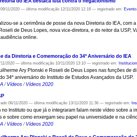
retoria do IEA destaca luta contra o negacionismo
09/11/2020
—
última modificação
12/11/2020 12:18
— registrado em:
Evento
lizou-se a cerimônia de posse da nova Diretoria do IEA, com a
, Roseli de Deus Lopes, nova vice-diretora, e do reitor da USP,
audiência online.
S
se da Diretoria e Comemoração do 34º Aniversário do IEA
/11/2020
—
última modificação
10/11/2020 13:10
— registrado em:
Institucion
lherme Ary Plonski e Roseli de Deus Lopes nas funções de dire
do 34º aniversário do Instituto de Estudos Avançados da USP.
CA
/
Vídeos
/
Vídeos 2020
SP
cado
06/11/2020
—
última modificação
13/11/2020 11:36
— registrado em:
Ins
no Instituto ou que já o integraram falam neste vídeo sobre a
s e sobre como enxergam seu papel na universidade e na ciênci
CA
/
Vídeos
/
Vídeos 2020