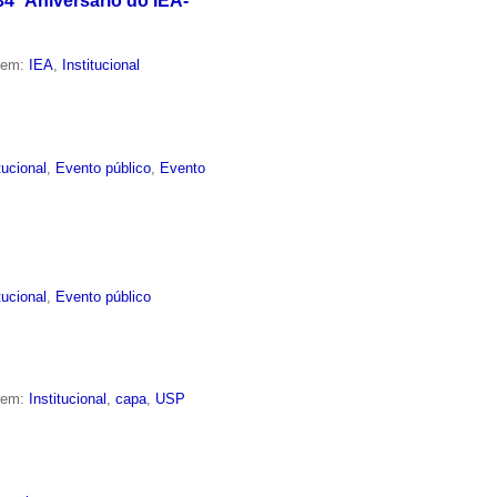
4º Aniversário do IEA-
o em:
IEA
,
Institucional
tucional
,
Evento público
,
Evento
tucional
,
Evento público
o em:
Institucional
,
capa
,
USP