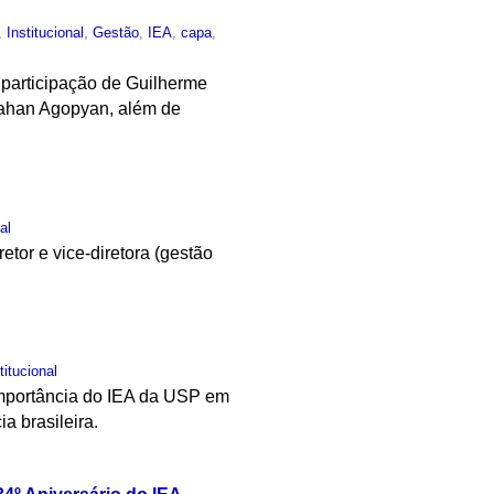
,
Institucional
,
Gestão
,
IEA
,
capa
,
 participação de Guilherme
 Vahan Agopyan, além de
al
tor e vice-diretora (gestão
titucional
 importância do IEA da USP em
a brasileira.