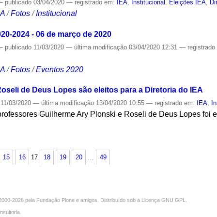
—
publicado
03/04/2020
— registrado em:
IEA
,
Institucional
,
Eleições IEA
,
Di
CA
/
Fotos
/
Institucional
020-2024 - 06 de março de 2020
—
publicado
11/03/2020
—
última modificação
03/04/2020 12:31
— registrad
CA
/
Fotos
/
Eventos 2020
oseli de Deus Lopes são eleitos para a Diretoria do IEA
11/03/2020
—
última modificação
13/04/2020 10:55
— registrado em:
IEA
,
In
rofessores Guilherme Ary Plonski e Roseli de Deus Lopes foi e
S
15
16
17
18
19
20
…
49
000-2026 pela
Fundação Plone
e amigos. Distribuído sob a
Licença GNU GPL
.
nsultoria
.