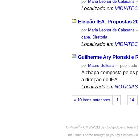
por
Maria Leonor de Calasans
Localizado em
MIDIATE
Eleição IEA: Propostas 2
por
Maria Leonor de Calasans
capa
,
Diretoria
Localizado em
MIDIATE
Guilherme Ary Plonski e R
por
Mauro Bellesa
—
publicado
A chapa composta pelos p
a direção do IEA.
Localizado em
NOTÍCIA
« 10 itens anteriores
1
…
14
®
O
Plone
- CMS/WCM de Código Aberto
tem
©
2
This Plone Theme brought to you by
Simples Co