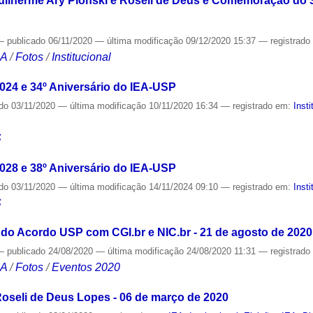
ilherme Ary Plonski e Roseli de Deus e Comemoração do 3
—
publicado
06/11/2020
—
última modificação
09/12/2020 15:37
— registrad
CA
/
Fotos
/
Institucional
2024 e 34º Aniversário do IEA-USP
ado
03/11/2020
—
última modificação
10/11/2020 16:34
— registrado em:
Insti
S
2028 e 38º Aniversário do IEA-USP
ado
03/11/2020
—
última modificação
14/11/2024 09:10
— registrado em:
Insti
S
do Acordo USP com CGI.br e NIC.br - 21 de agosto de 2020
—
publicado
24/08/2020
—
última modificação
24/08/2020 11:31
— registrad
CA
/
Fotos
/
Eventos 2020
Roseli de Deus Lopes - 06 de março de 2020