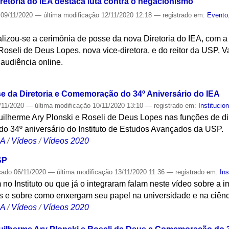
retoria do IEA destaca luta contra o negacionismo
09/11/2020
—
última modificação
12/11/2020 12:18
— registrado em:
Evento
lizou-se a cerimônia de posse da nova Diretoria do IEA, com a
, Roseli de Deus Lopes, nova vice-diretora, e do reitor da USP,
audiência online.
S
se da Diretoria e Comemoração do 34º Aniversário do IEA
/11/2020
—
última modificação
10/11/2020 13:10
— registrado em:
Institucion
lherme Ary Plonski e Roseli de Deus Lopes nas funções de dire
do 34º aniversário do Instituto de Estudos Avançados da USP.
CA
/
Vídeos
/
Vídeos 2020
SP
cado
06/11/2020
—
última modificação
13/11/2020 11:36
— registrado em:
Ins
no Instituto ou que já o integraram falam neste vídeo sobre a
s e sobre como enxergam seu papel na universidade e na ciênci
CA
/
Vídeos
/
Vídeos 2020