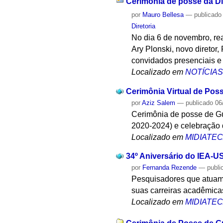
Cerimônia de posse da Di
por
Mauro Bellesa
—
publicado
Diretoria
No dia 6 de novembro, rea
Ary Plonski, novo diretor
convidados presenciais e 
Localizado em
NOTÍCIA
Cerimônia Virtual de Pos
por
Aziz Salem
—
publicado
06
Cerimônia de posse de Gui
2020-2024) e celebração 
Localizado em
MIDIATE
34º Aniversário do IEA-U
por
Fernanda Rezende
—
publi
Pesquisadores que atuam 
suas carreiras acadêmica
Localizado em
MIDIATE