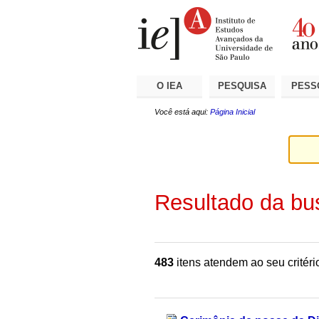
Ir
Ferramentas
Seções
para
Pessoais
o
conteúdo.
|
Ir
para
a
O IEA
PESQUISA
PESS
navegação
Você está aqui:
Página Inicial
Resultado da bu
483
itens atendem ao seu critéri