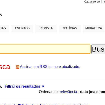
Cadastre-se
Busca
Busca
Avançad
OAS
EVENTOS
REVISTA
NOTÍCIAS
MIDIATECA
sca
Assinar um RSS sempre atualizado.
o.
Filtrar os resultados
Ordenar por
relevância
·
data (mais rec