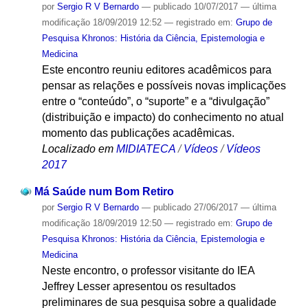
por
Sergio R V Bernardo
—
publicado
10/07/2017
—
última
modificação
18/09/2019 12:52
— registrado em:
Grupo de
Pesquisa Khronos: História da Ciência, Epistemologia e
Medicina
Este encontro reuniu editores acadêmicos para
pensar as relações e possíveis novas implicações
entre o “conteúdo”, o “suporte” e a “divulgação”
(distribuição e impacto) do conhecimento ​no atual
momento das publicações acadêmicas.
Localizado em
MIDIATECA
/
Vídeos
/
Vídeos
2017
Má Saúde num Bom Retiro
por
Sergio R V Bernardo
—
publicado
27/06/2017
—
última
modificação
18/09/2019 12:50
— registrado em:
Grupo de
Pesquisa Khronos: História da Ciência, Epistemologia e
Medicina
Neste encontro, o professor visitante do IEA
Jeffrey Lesser apresentou os resultados
preliminares de sua pesquisa sobre a qualidade