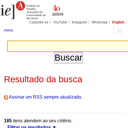
Ir
Ferramentas
Seções
para
Pessoais
o
conteúdo.
|
Cadastre-se
YouTube
Instagram
WhatsApp
English
Ir
para
menu
a
navegação
Resultado da busca
Assinar um RSS sempre atualizado.
185
itens atendem ao seu critério.
Filtrar os resultados