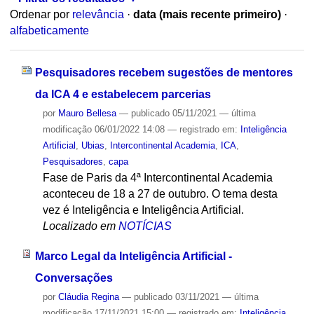
Ordenar por
relevância
·
data (mais recente primeiro)
·
alfabeticamente
Pesquisadores recebem sugestões de mentores
da ICA 4 e estabelecem parcerias
por
Mauro Bellesa
—
publicado
05/11/2021
—
última
modificação
06/01/2022 14:08
— registrado em:
Inteligência
Artificial
,
Ubias
,
Intercontinental Academia
,
ICA
,
Pesquisadores
,
capa
Fase de Paris da 4ª Intercontinental Academia
aconteceu de 18 a 27 de outubro. O tema desta
vez é Inteligência e Inteligência Artificial.
Localizado em
NOTÍCIAS
Marco Legal da Inteligência Artificial -
Conversações
por
Cláudia Regina
—
publicado
03/11/2021
—
última
modificação
17/11/2021 15:00
— registrado em:
Inteligência