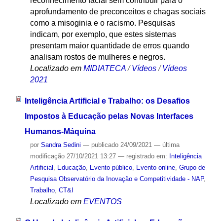
reconhecimento facial sem contribuir para o
aprofundamento de preconceitos e chagas sociais
como a misoginia e o racismo. Pesquisas
indicam, por exemplo, que estes sistemas
presentam maior quantidade de erros quando
analisam rostos de mulheres e negros.
Localizado em
MIDIATECA
/
Vídeos
/
Vídeos
2021
Inteligência Artificial e Trabalho: os Desafios
Impostos à Educação pelas Novas Interfaces
Humanos-Máquina
por
Sandra Sedini
—
publicado
24/09/2021
—
última
modificação
27/10/2021 13:27
— registrado em:
Inteligência
Artificial
,
Educação
,
Evento público
,
Evento online
,
Grupo de
Pesquisa Observatório da Inovação e Competitividade - NAP
,
Trabalho
,
CT&I
Localizado em
EVENTOS