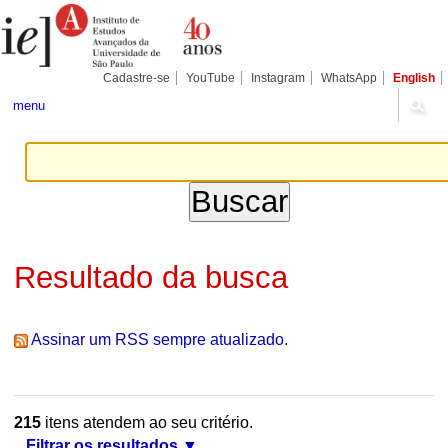
Ir
Ferramentas
Seções
para
Pessoais
o
conteúdo.
|
Cadastre-se
YouTube
Instagram
WhatsApp
English
Ir
para
menu
a
navegação
Resultado da busca
Assinar um RSS sempre atualizado.
215
itens atendem ao seu critério.
Filtrar os resultados