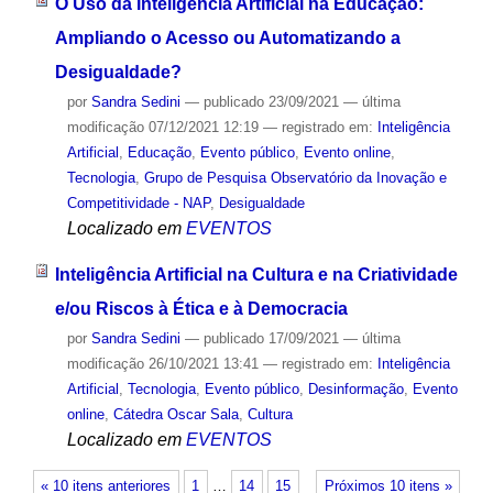
O Uso da Inteligência Artificial na Educação:
Ampliando o Acesso ou Automatizando a
Desigualdade?
por
Sandra Sedini
—
publicado
23/09/2021
—
última
modificação
07/12/2021 12:19
— registrado em:
Inteligência
Artificial
,
Educação
,
Evento público
,
Evento online
,
Tecnologia
,
Grupo de Pesquisa Observatório da Inovação e
Competitividade - NAP
,
Desigualdade
Localizado em
EVENTOS
Inteligência Artificial na Cultura e na Criatividade
e/ou Riscos à Ética e à Democracia
por
Sandra Sedini
—
publicado
17/09/2021
—
última
modificação
26/10/2021 13:41
— registrado em:
Inteligência
Artificial
,
Tecnologia
,
Evento público
,
Desinformação
,
Evento
online
,
Cátedra Oscar Sala
,
Cultura
Localizado em
EVENTOS
« 10 itens anteriores
1
…
14
15
Próximos 10 itens »