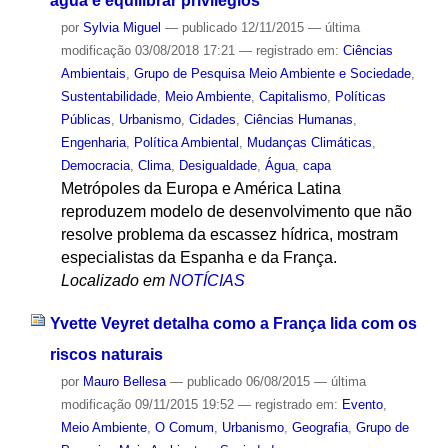
água e equilibrar privilégios
por
Sylvia Miguel
—
publicado
12/11/2015
—
última
modificação
03/08/2018 17:21
— registrado em:
Ciências
Ambientais
,
Grupo de Pesquisa Meio Ambiente e Sociedade
,
Sustentabilidade
,
Meio Ambiente
,
Capitalismo
,
Políticas
Públicas
,
Urbanismo
,
Cidades
,
Ciências Humanas
,
Engenharia
,
Política Ambiental
,
Mudanças Climáticas
,
Democracia
,
Clima
,
Desigualdade
,
Água
,
capa
Metrópoles da Europa e América Latina
reproduzem modelo de desenvolvimento que não
resolve problema da escassez hídrica, mostram
especialistas da Espanha e da França.
Localizado em
NOTÍCIAS
Yvette Veyret detalha como a França lida com os
riscos naturais
por
Mauro Bellesa
—
publicado
06/08/2015
—
última
modificação
09/11/2015 19:52
— registrado em:
Evento
,
Meio Ambiente
,
O Comum
,
Urbanismo
,
Geografia
,
Grupo de