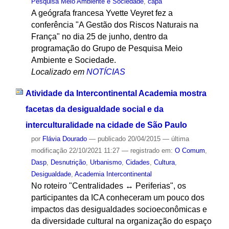
Pesquisa Meio Ambiente e Sociedade
,
capa
A geógrafa francesa Yvette Veyret fez a
conferência "A Gestão dos Riscos Naturais na
França" no dia 25 de junho, dentro da
programação do Grupo de Pesquisa Meio
Ambiente e Sociedade.
Localizado em
NOTÍCIAS
Atividade da Intercontinental Academia mostra
facetas da desigualdade social e da
interculturalidade na cidade de São Paulo
por
Flávia Dourado
—
publicado
20/04/2015
—
última
modificação
22/10/2021 11:27
— registrado em:
O Comum
,
Dasp
,
Desnutrição
,
Urbanismo
,
Cidades
,
Cultura
,
Desigualdade
,
Academia Intercontinental
No roteiro "Centralidades ↔ Periferias", os
participantes da ICA conheceram um pouco dos
impactos das desigualdades socioeconômicas e
da diversidade cultural na organização do espaço