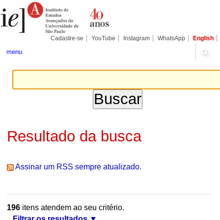
Ir
Ferramentas
Seções
para
Pessoais
o
conteúdo.
|
Cadastre-se
YouTube
Instagram
WhatsApp
English
Ir
para
menu
a
navegação
Resultado da busca
Assinar um RSS sempre atualizado.
196
itens atendem ao seu critério.
Filtrar os resultados