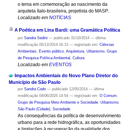
o tema em comemoração ao nascimento da
arquiteta ítalo-brasileira, projetista do MASP.
Localizado em
NOTÍCIAS
A Poética em Lina Bardi: uma Gramática Política
por
Sandra Sedini
—
publicado
31/10/2014
—
última
modificação
05/12/2014 16:13
— registrado em:
Ciências
Ambientais
,
Evento público
,
Arquitetura
,
Urbanismo
,
Grupo
de Pesquisa Política Ambiental
,
Cultura
Localizado em
EVENTOS
Impactos Ambientais do Novo Plano Diretor do
Município de São Paulo
por
Sandra Codo
—
publicado
12/05/2014
—
última
modificação
04/06/2025 14:54
— registrado em:
O Comum
,
Grupo de Pesquisa Meio Ambiente e Sociedade
,
Urbanismo
,
São Paulo (Cidade)
,
Sociedade
As consequências da política de desenvolvimento
urbano para a rede hidrográfica, as oportunidades
e limitações à recuperação da qualidade dos