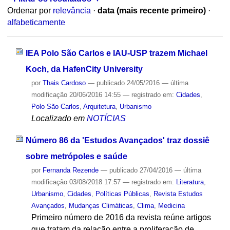
Ordenar por
relevância
·
data (mais recente primeiro)
·
alfabeticamente
IEA Polo São Carlos e IAU-USP trazem Michael
Koch, da HafenCity University
por
Thais Cardoso
—
publicado
24/05/2016
—
última
modificação
20/06/2016 14:55
— registrado em:
Cidades
,
Polo São Carlos
,
Arquitetura
,
Urbanismo
Localizado em
NOTÍCIAS
Número 86 da 'Estudos Avançados' traz dossiê
sobre metrópoles e saúde
por
Fernanda Rezende
—
publicado
27/04/2016
—
última
modificação
03/08/2018 17:57
— registrado em:
Literatura
,
Urbanismo
,
Cidades
,
Políticas Públicas
,
Revista Estudos
Avançados
,
Mudanças Climáticas
,
Clima
,
Medicina
Primeiro número de 2016 da revista reúne artigos
que tratam da relação entre a proliferação de