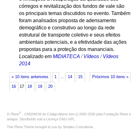
córregos e revitalização dos fundos de vale são
os principais temas discutidos no evento. Também
foram analisados proposta de adensamento
demográfico e construtivo ao longo da rede
estrutural de transporte coletivo e seus efeitos
ambientais potenciais, e a efetividade das ações
propostas para a proteção dos mananciais.
Localizado em
MIDIATECA
/
Vídeos
/
Vídeos
2014
« 10 itens anteriores
1
…
14
15
Próximos 10 itens »
16
17
18
19
20
®
O
Plone
- CMS/WCM de Código Aberto
tem
©
2000-2026 pela
Fundação Plone
e
amigos. Distribuído sob a
Licença GNU GPL
.
This Plone Theme brought to you by
Simples Consultoria
.