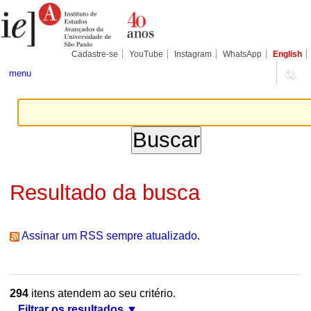
Ir
Ferramentas
Seções
para
Pessoais
o
conteúdo.
|
Cadastre-se
YouTube
Instagram
WhatsApp
English
Ir
para
menu
a
navegação
Resultado da busca
Assinar um RSS sempre atualizado.
294
itens atendem ao seu critério.
Filtrar os resultados