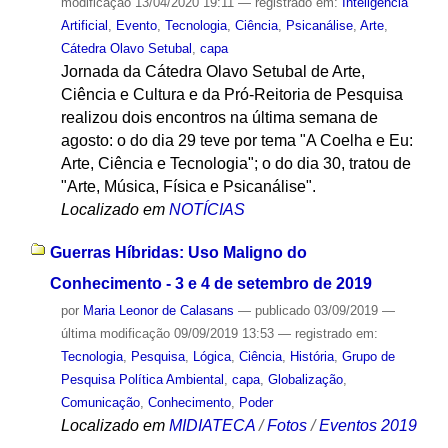
modificação
13/04/2020 19:11
— registrado em:
Inteligência
Artificial
,
Evento
,
Tecnologia
,
Ciência
,
Psicanálise
,
Arte
,
Cátedra Olavo Setubal
,
capa
Jornada da Cátedra Olavo Setubal de Arte,
Ciência e Cultura e da Pró-Reitoria de Pesquisa
realizou dois encontros na última semana de
agosto: o do dia 29 teve por tema "A Coelha e Eu:
Arte, Ciência e Tecnologia"; o do dia 30, tratou de
"Arte, Música, Física e Psicanálise".
Localizado em
NOTÍCIAS
Guerras Híbridas: Uso Maligno do
Conhecimento - 3 e 4 de setembro de 2019
por
Maria Leonor de Calasans
—
publicado
03/09/2019
—
última modificação
09/09/2019 13:53
— registrado em:
Tecnologia
,
Pesquisa
,
Lógica
,
Ciência
,
História
,
Grupo de
Pesquisa Política Ambiental
,
capa
,
Globalização
,
Comunicação
,
Conhecimento
,
Poder
Localizado em
MIDIATECA
/
Fotos
/
Eventos 2019