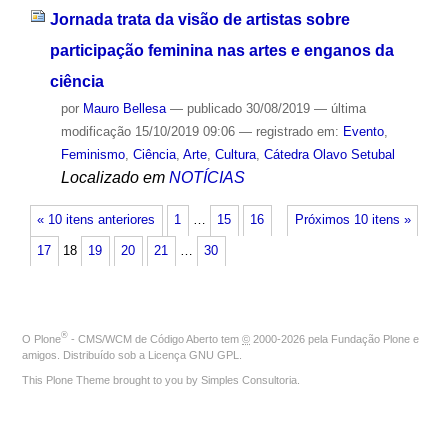
Jornada trata da visão de artistas sobre
participação feminina nas artes e enganos da
ciência
por
Mauro Bellesa
—
publicado
30/08/2019
—
última
modificação
15/10/2019 09:06
— registrado em:
Evento
,
Feminismo
,
Ciência
,
Arte
,
Cultura
,
Cátedra Olavo Setubal
Localizado em
NOTÍCIAS
« 10 itens anteriores
1
…
15
16
Próximos 10 itens »
17
18
19
20
21
…
30
®
O
Plone
- CMS/WCM de Código Aberto
tem
©
2000-2026 pela
Fundação Plone
e
amigos. Distribuído sob a
Licença GNU GPL
.
This Plone Theme brought to you by
Simples Consultoria
.