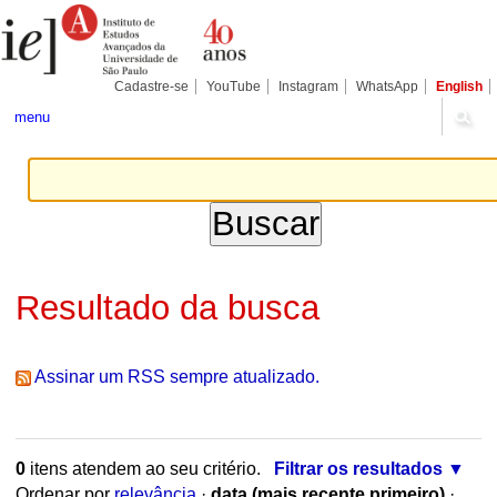
Ir
Ferramentas
para
Pessoais
o
conteúdo.
|
Cadastre-se
YouTube
Instagram
WhatsApp
English
Ir
para
menu
a
navegação
Resultado da busca
Assinar um RSS sempre atualizado.
0
itens atendem ao seu critério.
Filtrar os resultados
Ordenar por
relevância
·
data (mais recente primeiro)
·