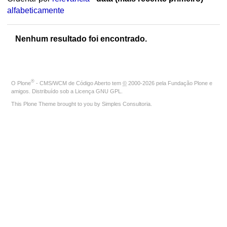
alfabeticamente
Nenhum resultado foi encontrado.
®
O
Plone
- CMS/WCM de Código Aberto
tem
©
2000-2026 pela
Fundação Plone
e
amigos. Distribuído sob a
Licença GNU GPL
.
This Plone Theme brought to you by
Simples Consultoria
.