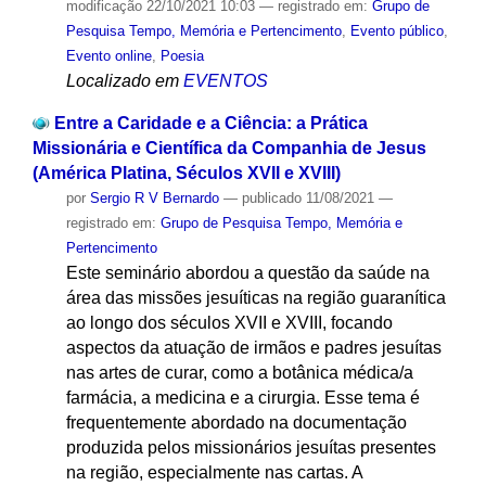
modificação
22/10/2021 10:03
— registrado em:
Grupo de
Pesquisa Tempo, Memória e Pertencimento
,
Evento público
,
Evento online
,
Poesia
Localizado em
EVENTOS
Entre a Caridade e a Ciência: a Prática
Missionária e Científica da Companhia de Jesus
(América Platina, Séculos XVII e XVIII)
por
Sergio R V Bernardo
—
publicado
11/08/2021
—
registrado em:
Grupo de Pesquisa Tempo, Memória e
Pertencimento
Este seminário abordou a questão da saúde na
área das missões jesuíticas na região guaranítica
ao longo dos séculos XVII e XVIII, focando
aspectos da atuação de irmãos e padres jesuítas
nas artes de curar, como a botânica médica/a
farmácia, a medicina e a cirurgia. Esse tema é
frequentemente abordado na documentação
produzida pelos missionários jesuítas presentes
na região, especialmente nas cartas. A