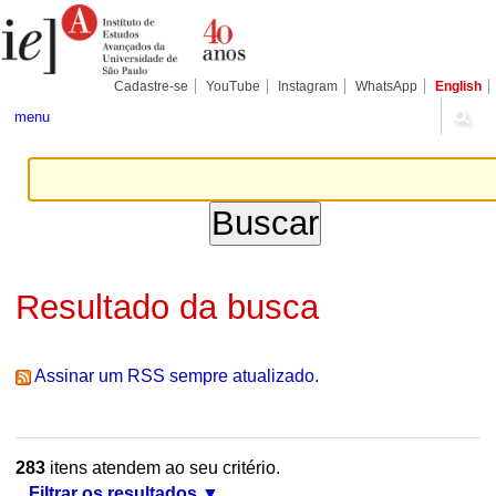
Ir
Ferramentas
Seções
para
Pessoais
o
conteúdo.
|
Cadastre-se
YouTube
Instagram
WhatsApp
English
Ir
para
menu
a
navegação
Resultado da busca
Assinar um RSS sempre atualizado.
283
itens atendem ao seu critério.
Filtrar os resultados