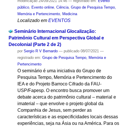
modificação
24/09/2021 14:46
— registrado em:
Evento
público
,
Evento online
,
Ciência
,
Grupo de Pesquisa Tempo,
Memória e Pertencimento
,
Medicina
Localizado em
EVENTOS
Seminário Internacional Glocalização:
Patrimônio Cultural em Perspectiva Global e
Decolonial (Parte 2 de 2)
por
Sergio R V Bernardo
—
publicado
08/07/2021
—
registrado em:
Grupo de Pesquisa Tempo, Memória e
Pertencimento
O seminário é uma iniciativa do Grupo de
Pesquisa Tempo, Memória e Pertencimento do
IEA e do Projeto Barroco Cifrado da FAU-
USP/Fapesp. O encontro busca promover um
debate acerca do patrimônio cultural – material e
imaterial – que envolve o projeto global da
Companhia de Jesus, sem perder as
características e as especificidades locais dessas
experiências, seja na Ásia ou na América. Para os