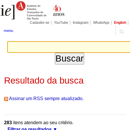
Ir
Ferramentas
Seções
para
Pessoais
o
conteúdo.
|
Cadastre-se
YouTube
Instagram
WhatsApp
English
Ir
para
menu
a
navegação
Resultado da busca
Assinar um RSS sempre atualizado.
283
itens atendem ao seu critério.
Filtrar os resultados