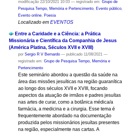
modificação
22/10/2021 10:03
— registrado em:
Grupo de
Pesquisa Tempo, Memória e Pertencimento
,
Evento público
,
Evento online
,
Poesia
Localizado em
EVENTOS
Entre a Caridade e a Ciência: a Prática
Missionária e Científica da Companhia de Jesus
(América Platina, Séculos XVII e XVIII)
por
Sergio R V Bernardo
—
publicado
11/08/2021
—
registrado em:
Grupo de Pesquisa Tempo, Memória e
Pertencimento
Este seminário abordou a questão da saúde na
área das missões jesuíticas na região guaranítica
ao longo dos séculos XVII e XVIII, focando
aspectos da atuação de irmãos e padres jesuítas
nas artes de curar, como a botânica médica/a
farmácia, a medicina e a cirurgia. Esse tema é
frequentemente abordado na documentação
produzida pelos missionários jesuítas presentes
na região, especialmente nas cartas. A