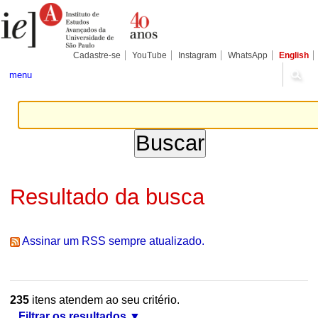
Ir
Ferramentas
Seções
para
Pessoais
o
conteúdo.
|
Cadastre-se
YouTube
Instagram
WhatsApp
English
Ir
para
menu
a
navegação
Resultado da busca
Assinar um RSS sempre atualizado.
235
itens atendem ao seu critério.
Filtrar os resultados