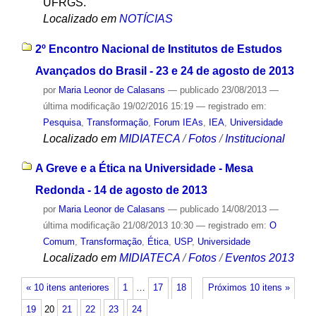
UFRGS.
Localizado em
NOTÍCIAS
2º Encontro Nacional de Institutos de Estudos
Avançados do Brasil - 23 e 24 de agosto de 2013
por
Maria Leonor de Calasans
—
publicado
23/08/2013
—
última modificação
19/02/2016 15:19
— registrado em:
Pesquisa
,
Transformação
,
Forum IEAs
,
IEA
,
Universidade
Localizado em
MIDIATECA
/
Fotos
/
Institucional
A Greve e a Ética na Universidade - Mesa
Redonda - 14 de agosto de 2013
por
Maria Leonor de Calasans
—
publicado
14/08/2013
—
última modificação
21/08/2013 10:30
— registrado em:
O
Comum
,
Transformação
,
Ética
,
USP
,
Universidade
Localizado em
MIDIATECA
/
Fotos
/
Eventos 2013
« 10 itens anteriores
1
…
17
18
Próximos 10 itens »
19
20
21
22
23
24