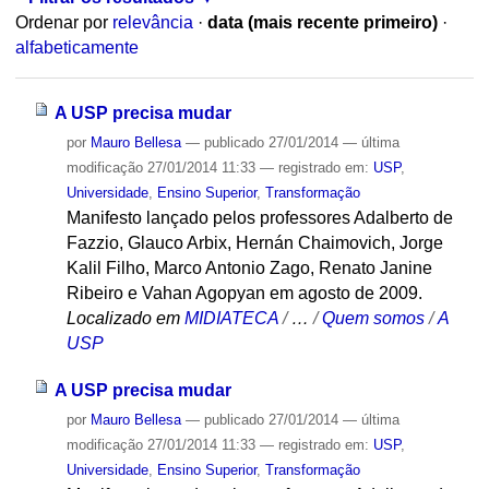
Ordenar por
relevância
·
data (mais recente primeiro)
·
alfabeticamente
A USP precisa mudar
por
Mauro Bellesa
—
publicado
27/01/2014
—
última
modificação
27/01/2014 11:33
— registrado em:
USP
,
Universidade
,
Ensino Superior
,
Transformação
Manifesto lançado pelos professores Adalberto de
Fazzio, Glauco Arbix, Hernán Chaimovich, Jorge
Kalil Filho, Marco Antonio Zago, Renato Janine
Ribeiro e Vahan Agopyan em agosto de 2009.
Localizado em
MIDIATECA
/
…
/
Quem somos
/
A
USP
A USP precisa mudar
por
Mauro Bellesa
—
publicado
27/01/2014
—
última
modificação
27/01/2014 11:33
— registrado em:
USP
,
Universidade
,
Ensino Superior
,
Transformação