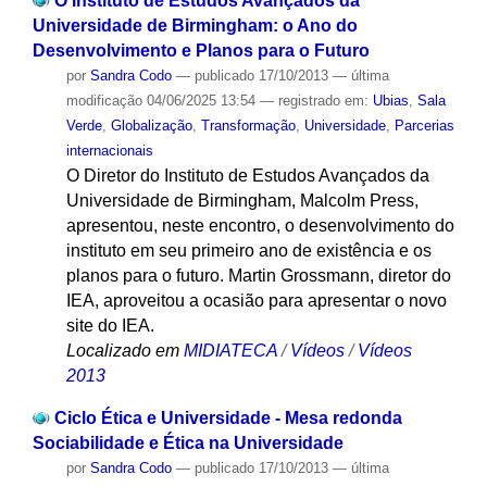
O Instituto de Estudos Avançados da
Universidade de Birmingham: o Ano do
Desenvolvimento e Planos para o Futuro
por
Sandra Codo
—
publicado
17/10/2013
—
última
modificação
04/06/2025 13:54
— registrado em:
Ubias
,
Sala
Verde
,
Globalização
,
Transformação
,
Universidade
,
Parcerias
internacionais
O Diretor do Instituto de Estudos Avançados da
Universidade de Birmingham, Malcolm Press,
apresentou, neste encontro, o desenvolvimento do
instituto em seu primeiro ano de existência e os
planos para o futuro. Martin Grossmann, diretor do
IEA, aproveitou a ocasião para apresentar o novo
site do IEA.
Localizado em
MIDIATECA
/
Vídeos
/
Vídeos
2013
Ciclo Ética e Universidade - Mesa redonda
Sociabilidade e Ética na Universidade
por
Sandra Codo
—
publicado
17/10/2013
—
última