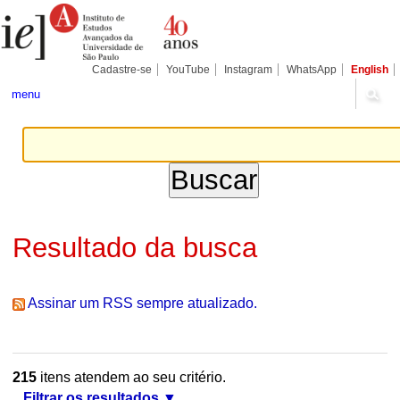
Ir
Ferramentas
Seções
para
Pessoais
o
conteúdo.
|
Cadastre-se
YouTube
Instagram
WhatsApp
English
Ir
para
menu
a
navegação
Resultado da busca
Assinar um RSS sempre atualizado.
215
itens atendem ao seu critério.
Filtrar os resultados