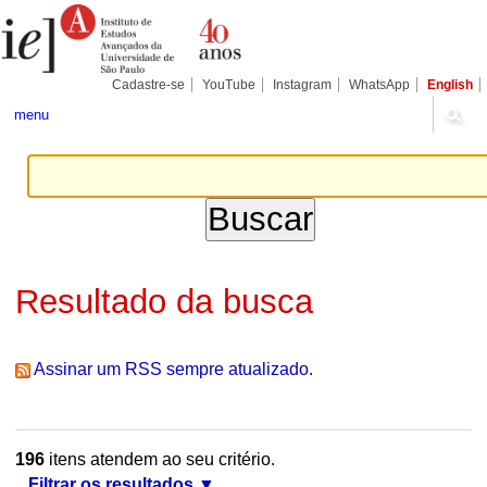
Ir
Ferramentas
Seções
para
Pessoais
o
conteúdo.
|
Cadastre-se
YouTube
Instagram
WhatsApp
English
Ir
para
menu
a
navegação
Resultado da busca
Assinar um RSS sempre atualizado.
196
itens atendem ao seu critério.
Filtrar os resultados