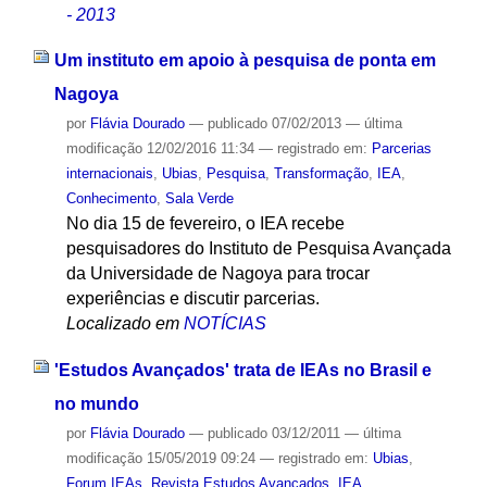
- 2013
Um instituto em apoio à pesquisa de ponta em
Nagoya
por
Flávia Dourado
—
publicado
07/02/2013
—
última
modificação
12/02/2016 11:34
— registrado em:
Parcerias
internacionais
,
Ubias
,
Pesquisa
,
Transformação
,
IEA
,
Conhecimento
,
Sala Verde
No dia 15 de fevereiro, o IEA recebe
pesquisadores do Instituto de Pesquisa Avançada
da Universidade de Nagoya para trocar
experiências e discutir parcerias.
Localizado em
NOTÍCIAS
'Estudos Avançados' trata de IEAs no Brasil e
no mundo
por
Flávia Dourado
—
publicado
03/12/2011
—
última
modificação
15/05/2019 09:24
— registrado em:
Ubias
,
Forum IEAs
,
Revista Estudos Avançados
,
IEA
,