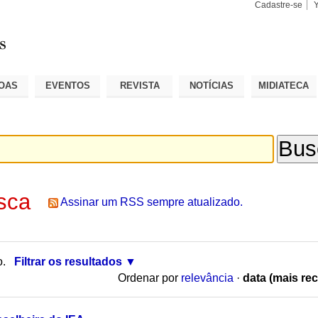
Cadastre-se
Busca
Busca
Avançad
OAS
EVENTOS
REVISTA
NOTÍCIAS
MIDIATECA
sca
Assinar um RSS sempre atualizado.
o.
Filtrar os resultados
Ordenar por
relevância
·
data (mais rec