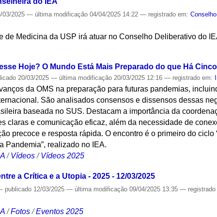
nselheira do IEA
/03/2025
—
última modificação
04/04/2025 14:22
— registrado em:
Conselho 
e de Medicina da USP irá atuar no Conselho Deliberativo do IE
S
esse Hoje? O Mundo Está Mais Preparado do que Há Cinc
licado
20/03/2025
—
última modificação
20/03/2025 12:16
— registrado em:
 avanços da OMS na preparação para futuras pandemias, inclui
ternacional. São analisados consensos e dissensos dessas neg
sileira baseada no SUS. Destacam a importância da coordenaçã
zes claras e comunicação eficaz, além da necessidade de conexõ
ção precoce e resposta rápida. O encontro é o primeiro do ciclo 
ma Pandemia”, realizado no IEA.
CA
/
Vídeos
/
Vídeos 2025
tre a Crítica e a Utopia - 2025 - 12/03/2025
—
publicado
12/03/2025
—
última modificação
09/04/2025 13:35
— registrad
CA
/
Fotos
/
Eventos 2025