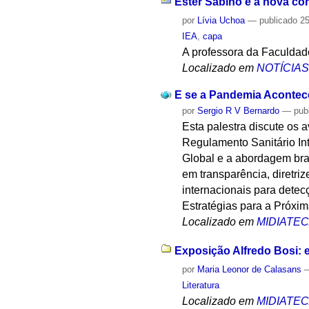
Ester Sabino é a nova co
por
Lívia Uchoa
—
publicado
25
IEA
,
capa
A professora da Faculdad
Localizado em
NOTÍCIA
E se a Pandemia Acontec
por
Sergio R V Bernardo
—
pub
Esta palestra discute os
Regulamento Sanitário In
Global e a abordagem bra
em transparência, diretri
internacionais para detec
Estratégias para a Próxi
Localizado em
MIDIATE
Exposição Alfredo Bosi: en
por
Maria Leonor de Calasans
Literatura
Localizado em
MIDIATE