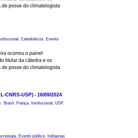
de posse do climatologista
nstitucional
,
Catedráticos
,
Evento
ira ocorreu o painel
 titular da cátedra e os
de posse do climatologista
RL-CNRS-USP) - 16/09/2024
m:
Brasil
,
França
,
Institucional
,
USP
,
ecnologia
,
Evento público
,
Indígenas