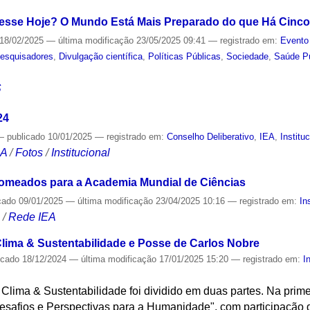
esse Hoje? O Mundo Está Mais Preparado do que Há Cinc
18/02/2025
—
última modificação
23/05/2025 09:41
— registrado em:
Evento
esquisadores
,
Divulgação científica
,
Políticas Públicas
,
Sociedade
,
Saúde P
S
24
—
publicado
10/01/2025
— registrado em:
Conselho Deliberativo
,
IEA
,
Institu
CA
/
Fotos
/
Institucional
nomeados para a Academia Mundial de Ciências
cado
09/01/2025
—
última modificação
23/04/2025 10:16
— registrado em:
In
S
/
Rede IEA
lima & Sustentabilidade e Posse de Carlos Nobre
icado
18/12/2024
—
última modificação
17/01/2025 15:20
— registrado em:
I
lima & Sustentabilidade foi dividido em duas partes. Na prime
safios e Perspectivas para a Humanidade", com participação do