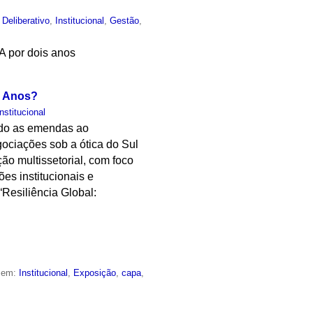
Deliberativo
,
Institucional
,
Gestão
,
A por dois anos
o Anos?
Institucional
ndo as emendas ao
ociações sob a ótica do Sul
o multissetorial, com foco
es institucionais e
“Resiliência Global:
o em:
Institucional
,
Exposição
,
capa
,