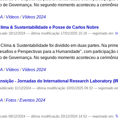
 de Governança. No segundo momento aconteceu a cerimônia 
.
CA
/
Vídeos
/
Vídeos 2024
lima & Sustentabilidade e Posse de Carlos Nobre
icado
18/12/2024
—
última modificação
17/01/2025 15:18
— registrado em:
I
lima & Sustentabilidade foi dividido em duas partes. Na prime
safios e Perspectivas para a Humanidade", com participação do
 de Governança. No segundo momento aconteceu a cerimônia 
.
CA
/
Vídeos
/
Vídeos 2024
sição - Jornadas do International Research Laboratory (I
publicado
11/12/2024
—
última modificação
10/01/2025 09:32
— registrado e
CA
/
Fotos
/
Eventos 2024
icado
09/12/2024
—
última modificação
20/12/2024 14:52
— registrado em:
T