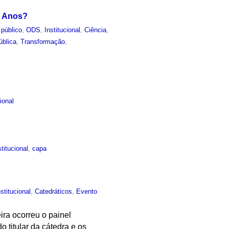
o Anos?
 público
,
ODS
,
Institucional
,
Ciência
,
ública
,
Transformação
,
cional
stitucional
,
capa
nstitucional
,
Catedráticos
,
Evento
ira ocorreu o painel
 titular da cátedra e os