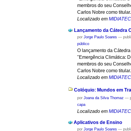
membros do seu Conselho
Carlos Nobre como titular
Localizado em
MIDIATE
Lançamento da Cátedra C
por
Jorge Paulo Soares
—
publ
público
O lançamento da Cátedra C
"Emergência Climática: De
membros do seu Conselho
Carlos Nobre como titular
Localizado em
MIDIATE
Colóquio: Mundos em Tran
por
Joana da Silva Thomaz
—
capa
Localizado em
MIDIATE
Aplicativos de Ensino
por
Jorge Paulo Soares
—
publ