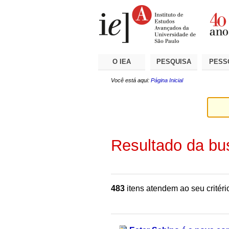
Ir
Ferramentas
Seções
para
Pessoais
o
conteúdo.
|
Ir
para
a
O IEA
PESQUISA
PESS
navegação
Você está aqui:
Página Inicial
Resultado da bu
483
itens atendem ao seu critéri