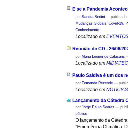
E se a Pandemia Acontec
por
Sandra Sedini
—
publicado
Mudanças Globais
,
Covid-19
,
P
Conhecimento
Localizado em
EVENTO
Reunião de CD - 26/06/20
por
Maria Leonor de Calasans
Localizado em
MIDIATE
Paulo Saldiva é um dos 
por
Fernanda Rezende
—
publi
Localizado em
NOTÍCIA
Lançamento da Cátedra C
por
Jorge Paulo Soares
—
publ
público
O lançamento da Cátedra C
"Emergência Climática: De