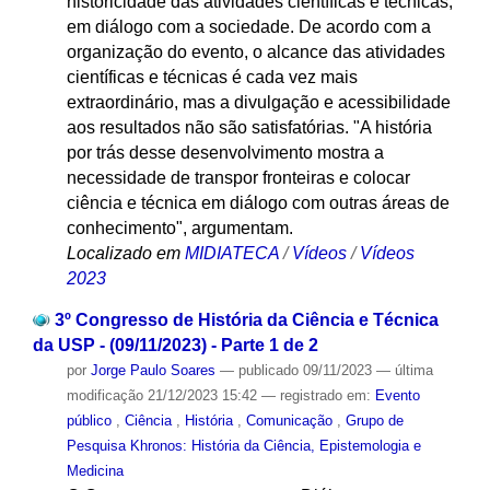
historicidade das atividades científicas e técnicas,
em diálogo com a sociedade. De acordo com a
organização do evento, o alcance das atividades
científicas e técnicas é cada vez mais
extraordinário, mas a divulgação e acessibilidade
aos resultados não são satisfatórias. "A história
por trás desse desenvolvimento mostra a
necessidade de transpor fronteiras e colocar
ciência e técnica em diálogo com outras áreas de
conhecimento", argumentam.
Localizado em
MIDIATECA
/
Vídeos
/
Vídeos
2023
3º Congresso de História da Ciência e Técnica
da USP - (09/11/2023) - Parte 1 de 2
por
Jorge Paulo Soares
—
publicado
09/11/2023
—
última
modificação
21/12/2023 15:42
— registrado em:
Evento
público
,
Ciência
,
História
,
Comunicação
,
Grupo de
Pesquisa Khronos: História da Ciência, Epistemologia e
Medicina