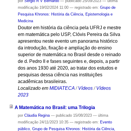
por
Sergio R V Bernardo
—
publicado
25/09/2023
—
última
modificação
19/02/2024 11:00
— registrado em:
Grupo de
Pesquisa Khronos: História da Ciência, Epistemologia e
Medicina
Doutor em história da ciência pela UFRJ e mestre
em matemática pelo USP, Clóvis Pereira da Silva
apresentou neste evento um panorama histórico
da introdução, fixação e ampliação do ensino
superior de matemática no Brasil desde o reinado
de d. Pedro II e fases seguintes e, depois, a partir
dos anos 1930 até 2020, ao tratar dos estudos e
pesquisas dessa ciência nas instituições
acadêmicas brasileiras.
Localizado em
MIDIATECA
/
Vídeos
/
Vídeos
2023
A Matemática no Brasil: uma Trilogia
por
Cláudia Regina
—
publicado
15/08/2023
—
última
modificação
24/11/2023 10:35
— registrado em:
Evento
público
,
Grupo de Pesquisa Khronos: História da Ciência,