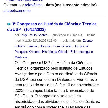
Ordenar por
relevância
·
data (mais recente primeiro)
·
alfabeticamente
3º Congresso de História da Ciência e Técnica
da USP - (10/11/2023)
por
Jorge Paulo Soares
—
publicado
10/11/2023
—
última
modificação
22/12/2023 12:03
— registrado em:
Evento
público
,
Ciência
,
História
,
Comunicação
,
Grupo de
Pesquisa Khronos: História da Ciência, Epistemologia e
Medicina
O III Congresso USP de História da Ciência e
Técnica, organizado pelo Instituto de Estudos
Avançados e pelo Centro de História da Ciência
da USP, terá como tema Diálogos e Fronteiras e
será realizado nos dias 8, 9 e 10 de novembro de
2023 no campus Butantan da Universidade de
São Paulo. O congresso visa discutir a
historicidade das atividades científicas e técnicas,
em diálogo com a sociedade. O alcance das