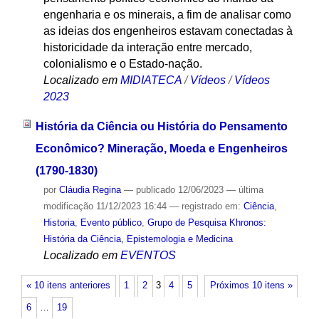
engenharia e os minerais, a fim de analisar como
as ideias dos engenheiros estavam conectadas à
historicidade da interação entre mercado,
colonialismo e o Estado-nação.
Localizado em
MIDIATECA
/
Vídeos
/
Vídeos
2023
História da Ciência ou História do Pensamento
Econômico? Mineração, Moeda e Engenheiros
(1790-1830)
por
Cláudia Regina
—
publicado
12/06/2023
—
última
modificação
11/12/2023 16:44
— registrado em:
Ciência
,
Historia
,
Evento público
,
Grupo de Pesquisa Khronos:
História da Ciência, Epistemologia e Medicina
Localizado em
EVENTOS
« 10 itens anteriores
1
2
3
4
5
Próximos 10 itens »
6
…
19