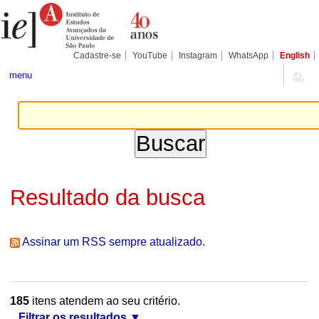
Ir
Ferramentas
Seções
para
Pessoais
o
conteúdo.
|
Cadastre-se
YouTube
Instagram
WhatsApp
English
Ir
para
menu
a
navegação
Resultado da busca
Assinar um RSS sempre atualizado.
185
itens atendem ao seu critério.
Filtrar os resultados