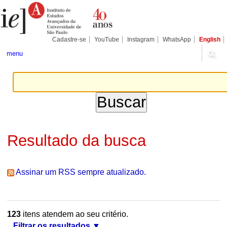
Ir
Ferramentas
Seções
para
Pessoais
o
conteúdo.
|
Cadastre-se
YouTube
Instagram
WhatsApp
English
Ir
para
menu
a
navegação
Resultado da busca
Assinar um RSS sempre atualizado.
123
itens atendem ao seu critério.
Filtrar os resultados