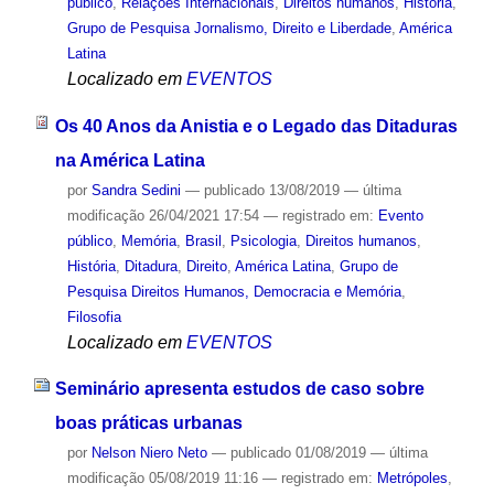
público
,
Relações Internacionais
,
Direitos humanos
,
História
,
Grupo de Pesquisa Jornalismo, Direito e Liberdade
,
América
Latina
Localizado em
EVENTOS
Os 40 Anos da Anistia e o Legado das Ditaduras
na América Latina
por
Sandra Sedini
—
publicado
13/08/2019
—
última
modificação
26/04/2021 17:54
— registrado em:
Evento
público
,
Memória
,
Brasil
,
Psicologia
,
Direitos humanos
,
História
,
Ditadura
,
Direito
,
América Latina
,
Grupo de
Pesquisa Direitos Humanos, Democracia e Memória
,
Filosofia
Localizado em
EVENTOS
Seminário apresenta estudos de caso sobre
boas práticas urbanas
por
Nelson Niero Neto
—
publicado
01/08/2019
—
última
modificação
05/08/2019 11:16
— registrado em:
Metrópoles
,