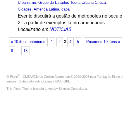
Urbanismo
,
Grupo de Estudos Teoria Urbana Crítica
,
Cidades
,
América Latina
,
capa
Evento discutirá a gestão de metrópoles no século
21 a partir de exemplos latino-americanos
Localizado em
NOTÍCIAS
« 10 itens anteriores
1
2
3
4
5
Próximos 10 itens »
6
…
13
®
O
Plone
- CMS/WCM de Código Aberto
tem
©
2000-2026 pela
Fundação Plone
e
amigos. Distribuído sob a
Licença GNU GPL
.
This Plone Theme brought to you by
Simples Consultoria
.