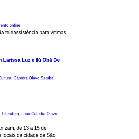
ento online
da teleassistência para vítimas
 Larissa Luz e Ilú Obá De
Cultura
,
Cátedra Olavo Setubal
,
,
Literatura
,
capa Cátedra Olavo
anizam, de 13 a 15 de
s locais da cidade de São