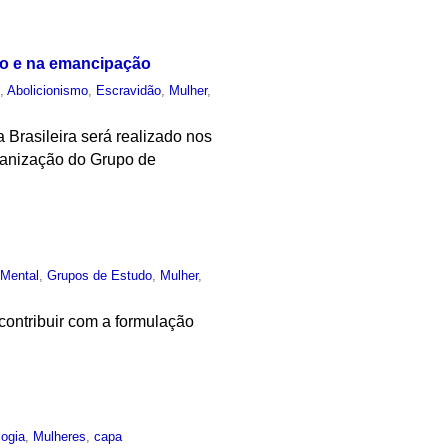
dão e na emancipação
o
,
Abolicionismo
,
Escravidão
,
Mulher
,
 Brasileira será realizado nos
rganização do Grupo de
Mental
,
Grupos de Estudo
,
Mulher
,
contribuir com a formulação
logia
,
Mulheres
,
capa