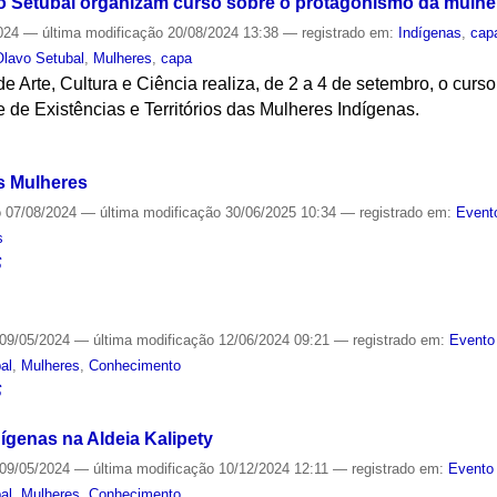
vo Setubal organizam curso sobre o protagonismo da mulhe
024
—
última modificação
20/08/2024 13:38
— registrado em:
Indígenas
,
cap
Olavo Setubal
,
Mulheres
,
capa
 Arte, Cultura e Ciência realiza, de 2 a 4 de setembro, o curso 
 de Existências e Territórios das Mulheres Indígenas.
S
as Mulheres
o
07/08/2024
—
última modificação
30/06/2025 10:34
— registrado em:
Event
s
S
09/05/2024
—
última modificação
12/06/2024 09:21
— registrado em:
Evento
al
,
Mulheres
,
Conhecimento
S
ígenas na Aldeia Kalipety
09/05/2024
—
última modificação
10/12/2024 12:11
— registrado em:
Evento 
al
,
Mulheres
,
Conhecimento