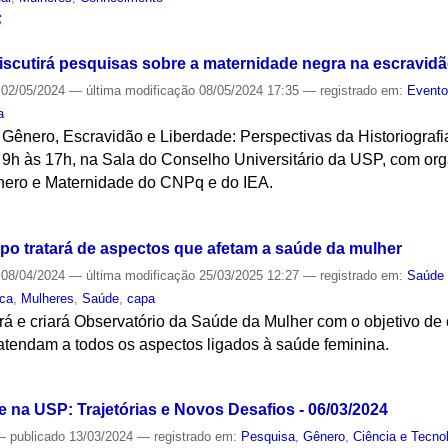
S
discutirá pesquisas sobre a maternidade negra na escravi
02/05/2024
—
última modificação
08/05/2024 17:35
— registrado em:
Event
a
 Gênero, Escravidão e Liberdade: Perspectivas da Historiografia
s 9h às 17h, na Sala do Conselho Universitário da USP, com o
nero e Maternidade do CNPq e do IEA.
S
po tratará de aspectos que afetam a saúde da mulher
08/04/2024
—
última modificação
25/03/2025 12:27
— registrado em:
Saúde 
ica
,
Mulheres
,
Saúde
,
capa
á e criará Observatório da Saúde da Mulher com o objetivo de 
 atendam a todos os aspectos ligados à saúde feminina.
S
 na USP: Trajetórias e Novos Desafios - 06/03/2024
—
publicado
13/03/2024
— registrado em:
Pesquisa
,
Gênero
,
Ciência e Tecno