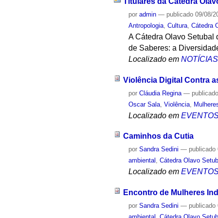
Titulares da Cátedra Ola
por
admin
—
publicado
09/08/2
Antropologia
,
Cultura
,
Cátedra 
A Cátedra Olavo Setubal de
de Saberes: a Diversidade
Localizado em
NOTÍCIA
Violência Digital Contra 
por
Cláudia Regina
—
publicad
Oscar Sala
,
Violência
,
Mulhere
Localizado em
EVENTO
Caminhos da Cutia
por
Sandra Sedini
—
publicado
ambiental
,
Cátedra Olavo Setub
Localizado em
EVENTO
Encontro de Mulheres Ind
por
Sandra Sedini
—
publicado
ambiental
,
Cátedra Olavo Setub