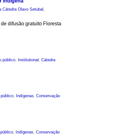
r indígena
a Cátedra Olavo Setubal
,
de difusão gratuito Floresta
o público
,
Institutional
,
Cátedra
 público
,
Indígenas
,
Conservação
público
,
Indígenas
,
Conservação