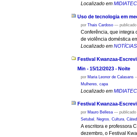
Localizado em
MIDIATE
Uso de tecnologia em med
por
Thais Cardoso
—
publicado
Conferência, que integra c
de violência doméstica e
Localizado em
NOTÍCIA
Festival Kwanzaa-Escrevi
Min - 15/12/2023 - Noite
por
Maria Leonor de Calasans
Mulheres
,
capa
Localizado em
MIDIATE
Festival Kwanzaa-Escreviv
por
Mauro Bellesa
—
publicado
Setubal
,
Negros
,
Cultura
,
Cáted
A escritora e professora
dezembro, o Festival Kwan