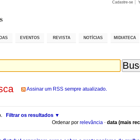
Cadastre-se
Busca
Busca
Avançad
OAS
EVENTOS
REVISTA
NOTÍCIAS
MIDIATECA
sca
Assinar um RSS sempre atualizado.
o.
Filtrar os resultados
Ordenar por
relevância
·
data (mais rec