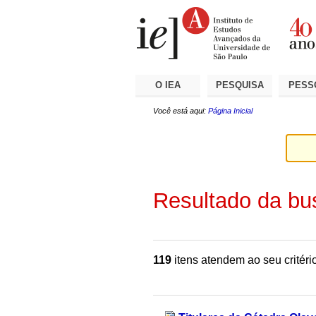
Ir
Ferramentas
Seções
para
Pessoais
o
conteúdo.
|
Ir
para
a
O IEA
PESQUISA
PESS
navegação
Você está aqui:
Página Inicial
Resultado da bu
119
itens atendem ao seu critéri