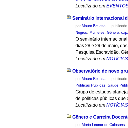
Localizado em
EVENTO
Seminário internacional 
por
Mauro Bellesa
—
publicado
Negros
,
Mulheres
,
Gênero
,
cap
O seminário internacional
dias 28 e 29 de maio, da
Pesquisa Escravidão, Gê
Localizado em
NOTÍCIA
Observatório de novo gru
por
Mauro Bellesa
—
publicado
Políticas Públicas
,
Saúde Públ
Grupo de estudos planejar
de políticas públicas que
Localizado em
NOTÍCIA
Gênero e Carreira Docente
por
Maria Leonor de Calasans