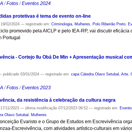
CA
/
Fotos
/
Eventos 2024
idas protetivas é tema de evento on-line
19/02/2024
— registrado em:
Criminologia
,
Mulheres
,
Polo Ribeirão Preto
,
Ev
iclo promovido pela AICLP e pelo IEA-RP, vai discutir eficácia 
m Portugal
S
vência - Cortejo Ilu Obá De Min + Apresentação musical com
—
publicado
03/01/2024
— registrado em:
capa Cátedra Olavo Setubal
,
Arte
,
CA
/
Fotos
/
Eventos 2023
ência, da resistência à celebração da cultura negra
17/11/2023
—
última modificação
07/12/2023 09:52
— registrado em:
Evento
ra Olavo Setubal
,
Mulheres
 Conceição Evaristo e o Grupo de Estudos em Escrevivência org
zaa-Escrevivência, com atividades artístico-culturais em vário