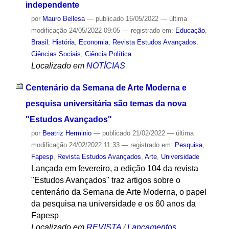
independente
por
Mauro Bellesa
—
publicado
16/05/2022
—
última
modificação
24/05/2022 09:05
— registrado em:
Educação
,
Brasil
,
História
,
Economia
,
Revista Estudos Avançados
,
Ciências Sociais
,
Ciência Política
Localizado em
NOTÍCIAS
Centenário da Semana de Arte Moderna e
pesquisa universitária são temas da nova
"Estudos Avançados"
por
Beatriz Herminio
—
publicado
21/02/2022
—
última
modificação
24/02/2022 11:33
— registrado em:
Pesquisa
,
Fapesp
,
Revista Estudos Avançados
,
Arte
,
Universidade
Lançada em fevereiro, a edição 104 da revista
"Estudos Avançados" traz artigos sobre o
centenário da Semana de Arte Moderna, o papel
da pesquisa na universidade e os 60 anos da
Fapesp
Localizado em
REVISTA
/
Lançamentos