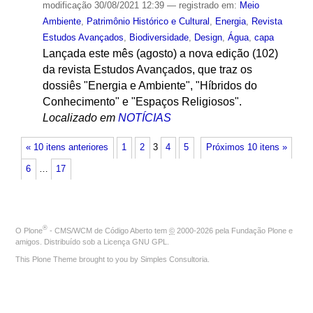
modificação
30/08/2021 12:39
— registrado em:
Meio
Ambiente
,
Patrimônio Histórico e Cultural
,
Energia
,
Revista
Estudos Avançados
,
Biodiversidade
,
Design
,
Água
,
capa
Lançada este mês (agosto) a nova edição (102)
da revista Estudos Avançados, que traz os
dossiês "Energia e Ambiente", "Híbridos do
Conhecimento" e "Espaços Religiosos".
Localizado em
NOTÍCIAS
« 10 itens anteriores
1
2
3
4
5
Próximos 10 itens »
6
…
17
®
O
Plone
- CMS/WCM de Código Aberto
tem
©
2000-2026 pela
Fundação Plone
e
amigos. Distribuído sob a
Licença GNU GPL
.
This Plone Theme brought to you by
Simples Consultoria
.