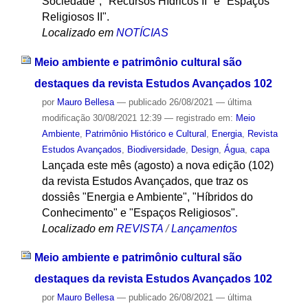
Sociedade", "Recursos Hídricos II" e "Espaços
Religiosos II".
Localizado em
NOTÍCIAS
Meio ambiente e patrimônio cultural são
destaques da revista Estudos Avançados 102
por
Mauro Bellesa
—
publicado
26/08/2021
—
última
modificação
30/08/2021 12:39
— registrado em:
Meio
Ambiente
,
Patrimônio Histórico e Cultural
,
Energia
,
Revista
Estudos Avançados
,
Biodiversidade
,
Design
,
Água
,
capa
Lançada este mês (agosto) a nova edição (102)
da revista Estudos Avançados, que traz os
dossiês "Energia e Ambiente", "Híbridos do
Conhecimento" e "Espaços Religiosos".
Localizado em
REVISTA
/
Lançamentos
Meio ambiente e patrimônio cultural são
destaques da revista Estudos Avançados 102
por
Mauro Bellesa
—
publicado
26/08/2021
—
última