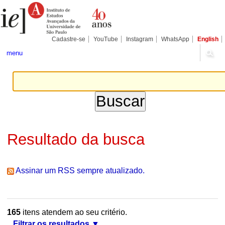
Ir
Ferramentas
Seções
para
Pessoais
o
conteúdo.
|
Cadastre-se
YouTube
Instagram
WhatsApp
English
Ir
para
menu
a
navegação
Resultado da busca
Assinar um RSS sempre atualizado.
165
itens atendem ao seu critério.
Filtrar os resultados