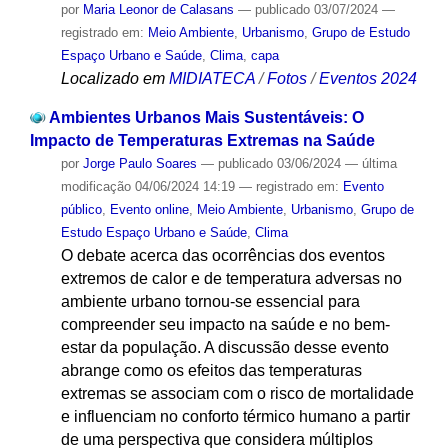
por
Maria Leonor de Calasans
—
publicado
03/07/2024
—
registrado em:
Meio Ambiente
,
Urbanismo
,
Grupo de Estudo
Espaço Urbano e Saúde
,
Clima
,
capa
Localizado em
MIDIATECA
/
Fotos
/
Eventos 2024
Ambientes Urbanos Mais Sustentáveis: O
Impacto de Temperaturas Extremas na Saúde
por
Jorge Paulo Soares
—
publicado
03/06/2024
—
última
modificação
04/06/2024 14:19
— registrado em:
Evento
público
,
Evento online
,
Meio Ambiente
,
Urbanismo
,
Grupo de
Estudo Espaço Urbano e Saúde
,
Clima
O debate acerca das ocorrências dos eventos
extremos de calor e de temperatura adversas no
ambiente urbano tornou-se essencial para
compreender seu impacto na saúde e no bem-
estar da população. A discussão desse evento
abrange como os efeitos das temperaturas
extremas se associam com o risco de mortalidade
e influenciam no conforto térmico humano a partir
de uma perspectiva que considera múltiplos