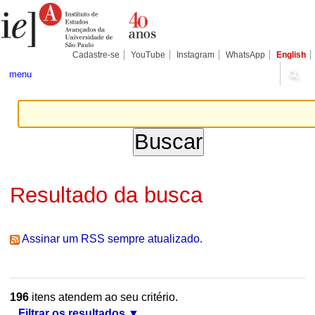
Ir
Ferramentas
Seções
para
Pessoais
o
conteúdo.
|
Cadastre-se
YouTube
Instagram
WhatsApp
English
Ir
para
menu
a
navegação
Resultado da busca
Assinar um RSS sempre atualizado.
196
itens atendem ao seu critério.
Filtrar os resultados