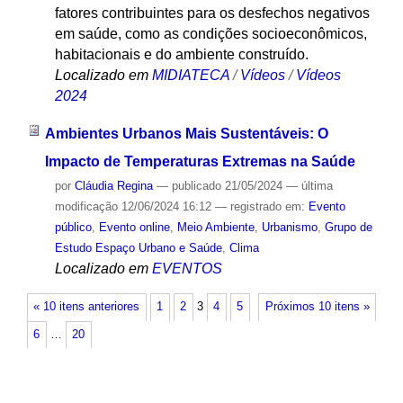
fatores contribuintes para os desfechos negativos
em saúde, como as condições socioeconômicos,
habitacionais e do ambiente construído.
Localizado em
MIDIATECA
/
Vídeos
/
Vídeos
2024
Ambientes Urbanos Mais Sustentáveis: O
Impacto de Temperaturas Extremas na Saúde
por
Cláudia Regina
—
publicado
21/05/2024
—
última
modificação
12/06/2024 16:12
— registrado em:
Evento
público
,
Evento online
,
Meio Ambiente
,
Urbanismo
,
Grupo de
Estudo Espaço Urbano e Saúde
,
Clima
Localizado em
EVENTOS
« 10 itens anteriores
1
2
3
4
5
Próximos 10 itens »
6
…
20