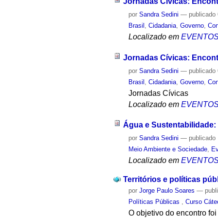
Jornadas Cívicas: Encontr
por
Sandra Sedini
—
publicado
Brasil
,
Cidadania
,
Governo
,
Co
Localizado em
EVENTO
Jornadas Cívicas: Encont
por
Sandra Sedini
—
publicado
Brasil
,
Cidadania
,
Governo
,
Co
Jornadas Cívicas
Localizado em
EVENTO
Água e Sustentabilidade: 
por
Sandra Sedini
—
publicado
Meio Ambiente e Sociedade
,
Ev
Localizado em
EVENTO
Territórios e políticas pú
por
Jorge Paulo Soares
—
publ
Políticas Públicas
,
Curso Cáte
O objetivo do encontro fo