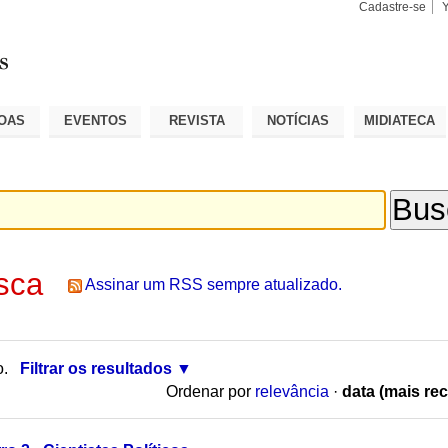
Cadastre-se
Busca
Busca
Avançad
OAS
EVENTOS
REVISTA
NOTÍCIAS
MIDIATECA
sca
Assinar um RSS sempre atualizado.
o.
Filtrar os resultados
Ordenar por
relevância
·
data (mais rec