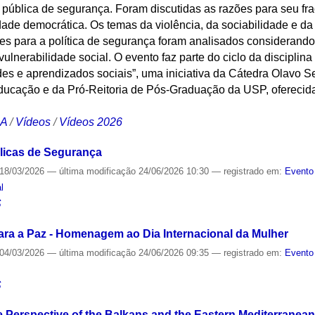
 pública de segurança. Foram discutidas as razões para seu fr
de democrática. Os temas da violência, da sociabilidade e da 
zes para a política de segurança foram analisados considerando
 vulnerabilidade social. O evento faz parte do ciclo da disciplina
es e aprendizados sociais”, uma iniciativa da Cátedra Olavo S
 Educação e da Pró-Reitoria de Pós-Graduação da USP, oferecid
CA
/
Vídeos
/
Vídeos 2026
úblicas de Segurança
18/03/2026
—
última modificação
24/06/2026 10:30
— registrado em:
Evento
l
S
ra a Paz - Homenagem ao Dia Internacional da Mulher
04/03/2026
—
última modificação
24/06/2026 09:35
— registrado em:
Evento
S
 Perspective of the Balkans and the Eastern Mediterranean