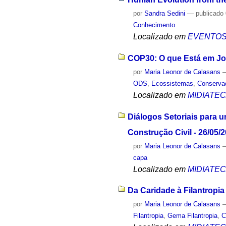
por
Sandra Sedini
—
publicado
Conhecimento
Localizado em
EVENTO
COP30: O que Está em Jog
por
Maria Leonor de Calasans
ODS
,
Ecossistemas
,
Conserva
Localizado em
MIDIATE
Diálogos Setoriais para 
Construção Civil - 26/05/
por
Maria Leonor de Calasans
capa
Localizado em
MIDIATE
Da Caridade à Filantropia 
por
Maria Leonor de Calasans
Filantropia
,
Gema Filantropia
,
C