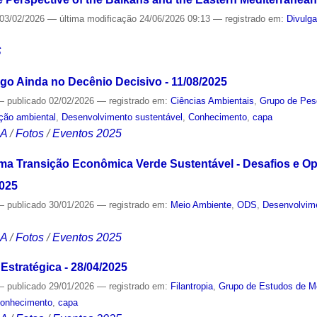
03/02/2026
—
última modificação
24/06/2026 09:13
— registrado em:
Divulg
S
o Ainda no Decênio Decisivo - 11/08/2025
—
publicado
02/02/2026
— registrado em:
Ciências Ambientais
,
Grupo de Pes
ção ambiental
,
Desenvolvimento sustentável
,
Conhecimento
,
capa
CA
/
Fotos
/
Eventos 2025
uma Transição Econômica Verde Sustentável - Desafios e O
2025
—
publicado
30/01/2026
— registrado em:
Meio Ambiente
,
ODS
,
Desenvolvime
CA
/
Fotos
/
Eventos 2025
Estratégica - 28/04/2025
—
publicado
29/01/2026
— registrado em:
Filantropia
,
Grupo de Estudos de M
onhecimento
,
capa