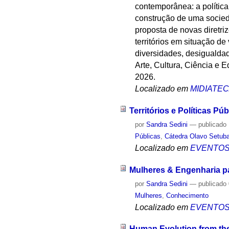
contemporânea: a política
construção de uma socieda
proposta de novas diretri
territórios em situação de
diversidades, desigualdad
Arte, Cultura, Ciência e
2026.
Localizado em
MIDIATE
Territórios e Políticas P
por
Sandra Sedini
—
publicado
Públicas
,
Cátedra Olavo Setuba
Localizado em
EVENTO
Mulheres & Engenharia pa
por
Sandra Sedini
—
publicado
Mulheres
,
Conhecimento
Localizado em
EVENTO
Human Evolution from the