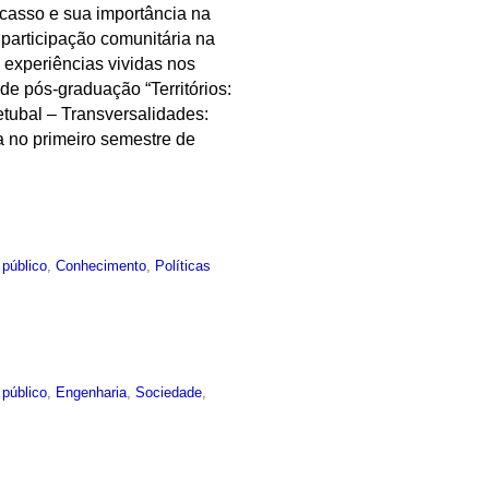
acasso e sua importância na
participação comunitária na
 experiências vividas nos
 de pós-graduação “Territórios:
etubal – Transversalidades:
a no primeiro semestre de
 público
,
Conhecimento
,
Políticas
 público
,
Engenharia
,
Sociedade
,