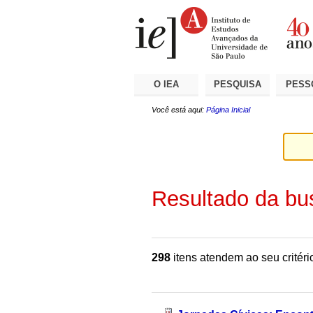
Ir
Ferramentas
Seções
para
Pessoais
o
conteúdo.
|
Ir
para
a
O IEA
PESQUISA
PESS
navegação
Você está aqui:
Página Inicial
Resultado da bu
298
itens atendem ao seu critéri