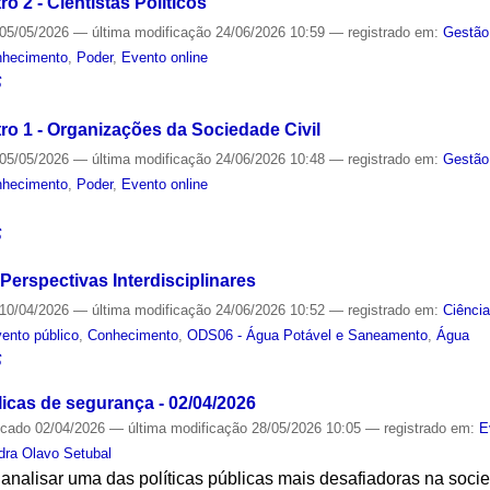
o 2 - Cientistas Políticos
05/05/2026
—
última modificação
24/06/2026 10:59
— registrado em:
Gestão
nhecimento
,
Poder
,
Evento online
S
ro 1 - Organizações da Sociedade Civil
05/05/2026
—
última modificação
24/06/2026 10:48
— registrado em:
Gestão
nhecimento
,
Poder
,
Evento online
S
Perspectivas Interdisciplinares
10/04/2026
—
última modificação
24/06/2026 10:52
— registrado em:
Ciênci
ento público
,
Conhecimento
,
ODS06 - Água Potável e Saneamento
,
Água
S
blicas de segurança - 02/04/2026
icado
02/04/2026
—
última modificação
28/05/2026 10:05
— registrado em:
E
dra Olavo Setubal
i analisar uma das políticas públicas mais desafiadoras na socie