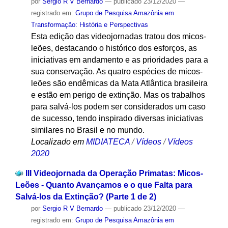
por
Sergio R V Bernardo
—
publicado
23/12/2020
—
registrado em:
Grupo de Pesquisa Amazônia em
Transformação: História e Perspectivas
Esta edição das videojornadas tratou dos micos-
leões, destacando o histórico dos esforços, as
iniciativas em andamento e as prioridades para a
sua conservação. As quatro espécies de micos-
leões são endêmicas da Mata Atlântica brasileira
e estão em perigo de extinção. Mas os trabalhos
para salvá-los podem ser considerados um caso
de sucesso, tendo inspirado diversas iniciativas
similares no Brasil e no mundo.
Localizado em
MIDIATECA
/
Vídeos
/
Vídeos
2020
III Videojornada da Operação Primatas: Micos-
Leões - Quanto Avançamos e o que Falta para
Salvá-los da Extinção? (Parte 1 de 2)
por
Sergio R V Bernardo
—
publicado
23/12/2020
—
registrado em:
Grupo de Pesquisa Amazônia em