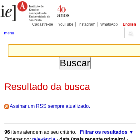
Ir
Ferramentas
Seções
para
Pessoais
o
conteúdo.
|
Cadastre-se
YouTube
Instagram
WhatsApp
English
Ir
para
menu
a
navegação
Resultado da busca
Assinar um RSS sempre atualizado.
96
itens atendem ao seu critério.
Filtrar os resultados
Ordenar por
relevância
·
data (mais recente primeiro)
·