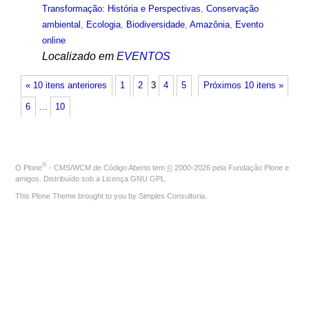
Transformação: História e Perspectivas
,
Conservação
ambiental
,
Ecologia
,
Biodiversidade
,
Amazônia
,
Evento
online
Localizado em
EVENTOS
« 10 itens anteriores
1
2
3
4
5
Próximos 10 itens »
6
…
10
®
O
Plone
- CMS/WCM de Código Aberto
tem
©
2000-2026 pela
Fundação Plone
e
amigos. Distribuído sob a
Licença GNU GPL
.
This Plone Theme brought to you by
Simples Consultoria
.