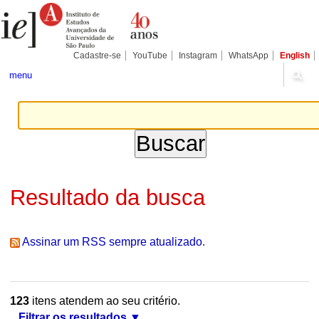
Ir
Ferramentas
Seções
para
Pessoais
o
conteúdo.
|
Cadastre-se
YouTube
Instagram
WhatsApp
English
Ir
para
menu
a
navegação
Resultado da busca
Assinar um RSS sempre atualizado.
123
itens atendem ao seu critério.
Filtrar os resultados