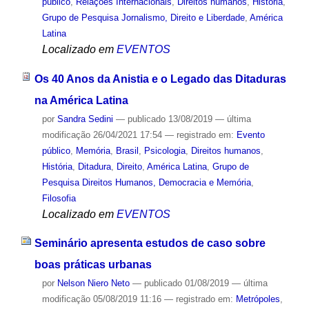
público
,
Relações Internacionais
,
Direitos humanos
,
História
,
Grupo de Pesquisa Jornalismo, Direito e Liberdade
,
América
Latina
Localizado em
EVENTOS
Os 40 Anos da Anistia e o Legado das Ditaduras
na América Latina
por
Sandra Sedini
—
publicado
13/08/2019
—
última
modificação
26/04/2021 17:54
— registrado em:
Evento
público
,
Memória
,
Brasil
,
Psicologia
,
Direitos humanos
,
História
,
Ditadura
,
Direito
,
América Latina
,
Grupo de
Pesquisa Direitos Humanos, Democracia e Memória
,
Filosofia
Localizado em
EVENTOS
Seminário apresenta estudos de caso sobre
boas práticas urbanas
por
Nelson Niero Neto
—
publicado
01/08/2019
—
última
modificação
05/08/2019 11:16
— registrado em:
Metrópoles
,