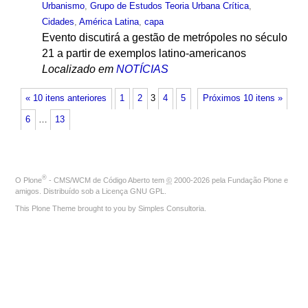
Urbanismo
,
Grupo de Estudos Teoria Urbana Crítica
,
Cidades
,
América Latina
,
capa
Evento discutirá a gestão de metrópoles no século
21 a partir de exemplos latino-americanos
Localizado em
NOTÍCIAS
« 10 itens anteriores
1
2
3
4
5
Próximos 10 itens »
6
…
13
®
O
Plone
- CMS/WCM de Código Aberto
tem
©
2000-2026 pela
Fundação Plone
e
amigos. Distribuído sob a
Licença GNU GPL
.
This Plone Theme brought to you by
Simples Consultoria
.