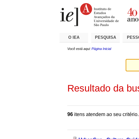
Ir
Ferramentas
Seções
para
Pessoais
o
conteúdo.
|
Ir
para
a
O IEA
PESQUISA
PESS
navegação
Você está aqui:
Página Inicial
Resultado da bu
96
itens atendem ao seu critério.