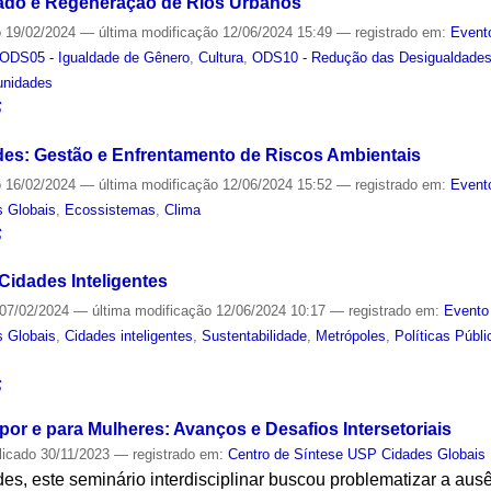
dado e Regeneração de Rios Urbanos
o
19/02/2024
—
última modificação
12/06/2024 15:49
— registrado em:
Event
ODS05 - Igualdade de Gênero
,
Cultura
,
ODS10 - Redução das Desigualdade
unidades
S
des: Gestão e Enfrentamento de Riscos Ambientais
o
16/02/2024
—
última modificação
12/06/2024 15:52
— registrado em:
Event
s Globais
,
Ecossistemas
,
Clima
S
Cidades Inteligentes
07/02/2024
—
última modificação
12/06/2024 10:17
— registrado em:
Evento
s Globais
,
Cidades inteligentes
,
Sustentabilidade
,
Metrópoles
,
Políticas Públi
S
 por e para Mulheres: Avanços e Desafios Intersetoriais
licado
30/11/2023
— registrado em:
Centro de Síntese USP Cidades Globais
es, este seminário interdisciplinar buscou problematizar a au