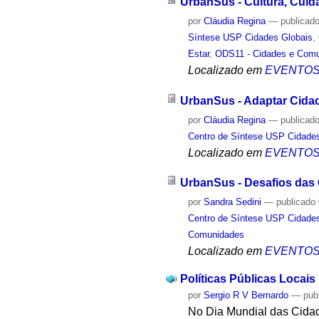
UrbanSus - Cultura, Cui
por
Cláudia Regina
—
publicad
Síntese USP Cidades Globais
,
Estar
,
ODS11 - Cidades e Com
Localizado em
EVENTO
UrbanSus - Adaptar Cida
por
Cláudia Regina
—
publicad
Centro de Síntese USP Cidade
Localizado em
EVENTO
UrbanSus - Desafios das 
por
Sandra Sedini
—
publicado
Centro de Síntese USP Cidade
Comunidades
Localizado em
EVENTO
Políticas Públicas Locais
por
Sergio R V Bernardo
—
pub
No Dia Mundial das Cidad