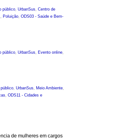
o público
,
UrbanSus
,
Centro de
s
,
Poluição
,
ODS03 - Saúde e Bem-
o público
,
UrbanSus
,
Evento online
,
 público
,
UrbanSus
,
Meio Ambiente
,
cas
,
ODS11 - Cidades e
sência de mulheres em cargos