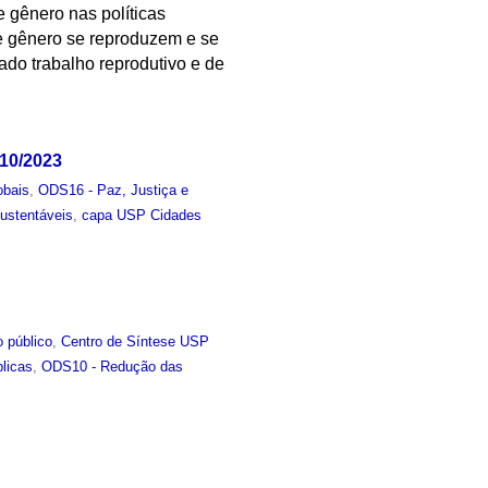
e gênero nas políticas
de gênero se reproduzem e se
ado trabalho reprodutivo e de
/10/2023
obais
,
ODS16 - Paz, Justiça e
ustentáveis
,
capa USP Cidades
 público
,
Centro de Síntese USP
blicas
,
ODS10 - Redução das