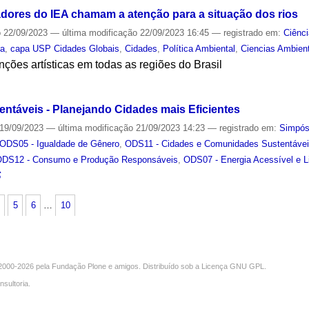
dores do IEA chamam a atenção para a situação dos rios
o
22/09/2023
—
última modificação
22/09/2023 16:45
— registrado em:
Ciênc
ia
,
capa USP Cidades Globais
,
Cidades
,
Política Ambiental
,
Ciencias Ambien
nções artísticas em todas as regiões do Brasil
S
entáveis - Planejando Cidades mais Eficientes
19/09/2023
—
última modificação
21/09/2023 14:23
— registrado em:
Simpó
ODS05 - Igualdade de Gênero
,
ODS11 - Cidades e Comunidades Sustentáve
ODS12 - Consumo e Produção Responsáveis
,
ODS07 - Energia Acessível e 
S
5
6
…
10
000-2026 pela
Fundação Plone
e amigos. Distribuído sob a
Licença GNU GPL
.
nsultoria
.