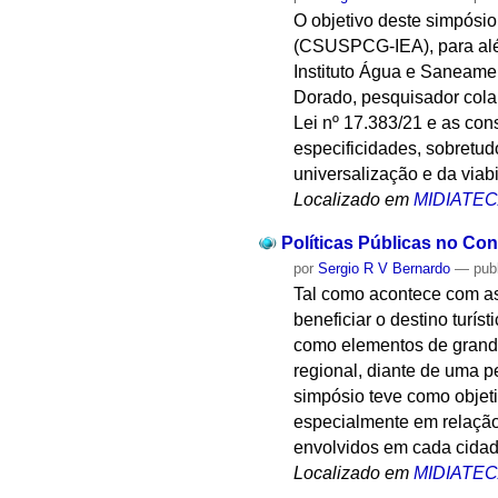
O objetivo deste simpósi
(CSUSPCG-IEA), para além
Instituto Água e Saneamen
Dorado, pesquisador col
Lei nº 17.383/21 e as co
especificidades, sobretud
universalização e da viab
Localizado em
MIDIATE
Políticas Públicas no Co
por
Sergio R V Bernardo
—
pub
Tal como acontece com as
beneficiar o destino turí
como elementos de grande
regional, diante de uma p
simpósio teve como objeti
especialmente em relação
envolvidos em cada cidad
Localizado em
MIDIATE