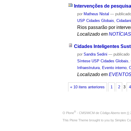
Intervenções de pesquisa
por
Matheus Nistal
—
publicad
USP Cidades Globais
,
Cidadan
Rios passarão por interve
Localizado em
NOTÍCIA
Cidades Inteligentes Sust
por
Sandra Sedini
—
publicado
Síntese USP Cidades Globais
,
Infraestrutura
,
Evento interno
,
Localizado em
EVENTO
« 10 itens anteriores
1
2
3
4
®
O
Plone
- CMS/WCM de Código Aberto
tem
©
2
This Plone Theme brought to you by
Simples Co