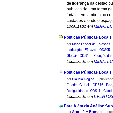
de liderança na gestão pú
públicas de uma forma ge
fortalecem também no cont
cuidados e onde o espaço
Localizado em
MIDIATE
Políticas Públicas Locais
por
Maria Leonor de Calasans
Instituições Eficazes
,
ODS05 - 
Globais
,
ODS10 - Redução das
Localizado em
MIDIATE
Políticas Públicas Locais
por
Cláudia Regina
—
publicad
Cidades Globais
,
ODS16 - Paz, 
Desigualdades
,
ODS11 - Cidad
Localizado em
EVENTO
Para Além da Análise Sup
por
Sergio R V Bernardo
—
pub