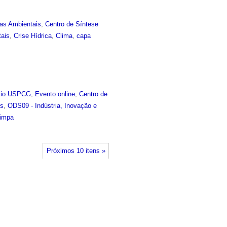
ias Ambientais
,
Centro de Síntese
tais
,
Crise Hídrica
,
Clima
,
capa
sio USPCG
,
Evento online
,
Centro de
is
,
ODS09 - Indústria, Inovação e
Limpa
Próximos 10 itens »