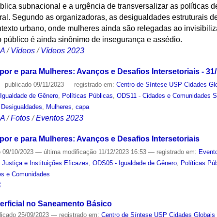
blica subnacional e a urgência de transversalizar as políticas d
ral. Segundo as organizadoras, as desigualdades estruturais 
exto urbano, onde mulheres ainda são relegadas ao invisibiliz
 público é ainda sinônimo de insegurança e assédio.
CA
/
Vídeos
/
Vídeos 2023
 por e para Mulheres: Avanços e Desafios Intersetoriais - 31
—
publicado
09/11/2023
— registrado em:
Centro de Síntese USP Cidades Gl
Igualdade de Gênero
,
Políticas Públicas
,
ODS11 - Cidades e Comunidades S
 Desigualdades
,
Mulheres
,
capa
CA
/
Fotos
/
Eventos 2023
 por e para Mulheres: Avanços e Desafios Intersetoriais
o
09/10/2023
—
última modificação
11/12/2023 16:53
— registrado em:
Evento
Justiça e Instituições Eficazes
,
ODS05 - Igualdade de Gênero
,
Políticas Pú
es e Comunidades
S
erficial no Saneamento Básico
licado
25/09/2023
— registrado em:
Centro de Síntese USP Cidades Globais