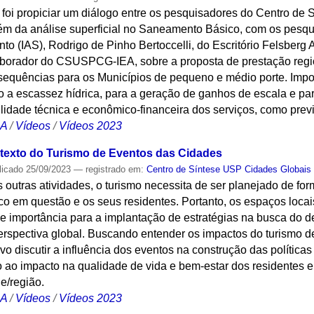
o foi propiciar um diálogo entre os pesquisadores do Centro d
 da análise superficial no Saneamento Básico, com os pesqui
to (IAS), Rodrigo de Pinho Bertoccelli, do Escritório Felsberg
aborador do CSUSPCG-IEA, sobre a proposta de prestação regi
nsequências para os Municípios de pequeno e médio porte. Impo
o a escassez hídrica, para a geração de ganhos de escala e par
ilidade técnica e econômico-financeira dos serviços, como previ
CA
/
Vídeos
/
Vídeos 2023
ntexto do Turismo de Eventos das Cidades
licado
25/09/2023
— registrado em:
Centro de Síntese USP Cidades Globais
 outras atividades, o turismo necessita de ser planejado de f
stico em questão e os seus residentes. Portanto, os espaços loca
 importância para a implantação de estratégias na busca do d
erspectiva global. Buscando entender os impactos do turismo d
vo discutir a influência dos eventos na construção das políticas
 ao impacto na qualidade de vida e bem-estar dos residentes e
e/região.
CA
/
Vídeos
/
Vídeos 2023