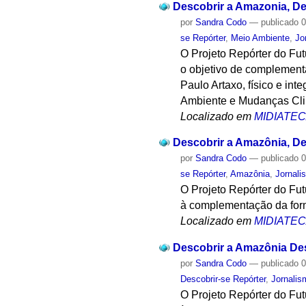
Descobrir a Amazonia, Des
por
Sandra Codo
—
publicado
0
se Repórter
,
Meio Ambiente
,
Jo
O Projeto Repórter do Fu
o objetivo de complement
Paulo Artaxo, físico e i
Ambiente e Mudanças Cli
Localizado em
MIDIATE
Descobrir a Amazônia, De
por
Sandra Codo
—
publicado
0
se Repórter
,
Amazônia
,
Jornali
O Projeto Repórter do Fu
à complementação da form
Localizado em
MIDIATE
Descobrir a Amazônia Des
por
Sandra Codo
—
publicado
0
Descobrir-se Repórter
,
Jornalis
O Projeto Repórter do Fu