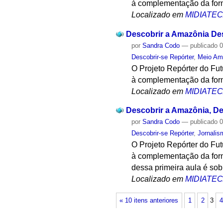
à complementação da form
Localizado em
MIDIATE
Descobrir a Amazônia Desc
por
Sandra Codo
—
publicado
0
Descobrir-se Repórter
,
Meio Am
O Projeto Repórter do Fu
à complementação da form
Localizado em
MIDIATE
Descobrir a Amazônia, Des
por
Sandra Codo
—
publicado
0
Descobrir-se Repórter
,
Jornalis
O Projeto Repórter do Fu
à complementação da form
dessa primeira aula é so
Localizado em
MIDIATE
« 10 itens anteriores
1
2
3
4