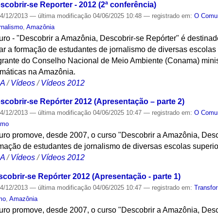
cobrir-se Reporter - 2012 (2ª conferência)
4/12/2013
—
última modificação
04/06/2025 10:48
— registrado em:
O Com
rnalismo
,
Amazônia
turo - "Descobrir a Amazônia, Descobrir-se Repórter" é destin
ar a formação de estudantes de jornalismo de diversas escolas
ntegrante do Conselho Nacional de Meio Ambiente (Conama) mini
máticas na Amazônia.
CA
/
Vídeos
/
Vídeos 2012
scobrir-se Repórter 2012 (Apresentação – parte 2)
4/12/2013
—
última modificação
04/06/2025 10:47
— registrado em:
O Com
smo
turo promove, desde 2007, o curso "Descobrir a Amazônia, Desc
ação de estudantes de jornalismo de diversas escolas superi
CA
/
Vídeos
/
Vídeos 2012
cobrir-se Repórter 2012 (Apresentação - parte 1)
4/12/2013
—
última modificação
04/06/2025 10:47
— registrado em:
Transfo
mo
,
Amazônia
turo promove, desde 2007, o curso "Descobrir a Amazônia, Desc