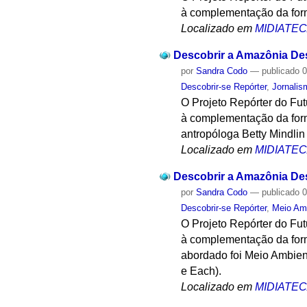
à complementação da form
Localizado em
MIDIATE
Descobrir a Amazônia Desc
por
Sandra Codo
—
publicado
0
Descobrir-se Repórter
,
Jornalis
O Projeto Repórter do Fu
à complementação da form
antropóloga Betty Mindlin
Localizado em
MIDIATE
Descobrir a Amazônia Desc
por
Sandra Codo
—
publicado
0
Descobrir-se Repórter
,
Meio Am
O Projeto Repórter do Fu
à complementação da form
abordado foi Meio Ambien
e Each).
Localizado em
MIDIATE