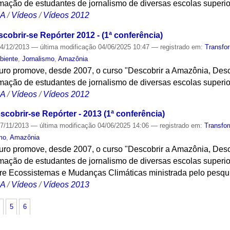
ação de estudantes de jornalismo de diversas escolas superi
CA
/
Vídeos
/
Vídeos 2012
obrir-se Repórter 2012 - (1ª conferência)
4/12/2013
—
última modificação
04/06/2025 10:47
— registrado em:
Transfo
biente
,
Jornalismo
,
Amazônia
turo promove, desde 2007, o curso "Descobrir a Amazônia, Desc
ação de estudantes de jornalismo de diversas escolas superi
CA
/
Vídeos
/
Vídeos 2012
cobrir-se Repórter - 2013 (1ª conferência)
7/11/2013
—
última modificação
04/06/2025 14:06
— registrado em:
Transfo
mo
,
Amazônia
turo promove, desde 2007, o curso "Descobrir a Amazônia, Desc
ação de estudantes de jornalismo de diversas escolas superi
bre Ecossistemas e Mudanças Climáticas ministrada pelo pesqu
CA
/
Vídeos
/
Vídeos 2013
5
6