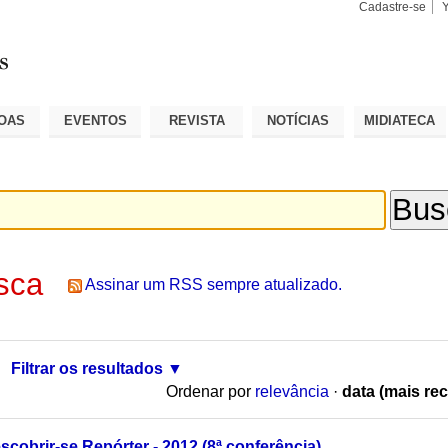
Cadastre-se
Busca
Busca
Avançad
OAS
EVENTOS
REVISTA
NOTÍCIAS
MIDIATECA
sca
Assinar um RSS sempre atualizado.
Filtrar os resultados
Ordenar por
relevância
·
data (mais rec
cobrir-se Repórter - 2012 (8ª conferência)