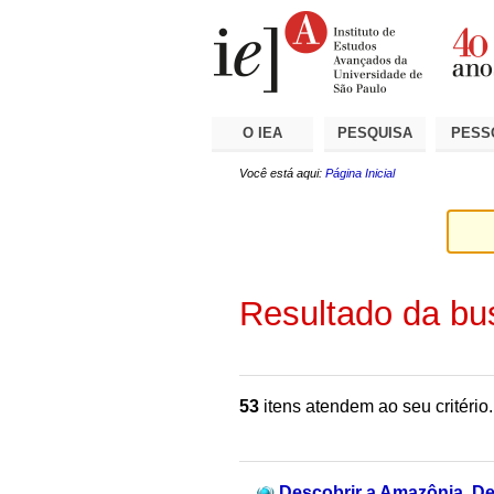
Ir
Ferramentas
Seções
para
Pessoais
o
conteúdo.
|
Ir
para
a
O IEA
PESQUISA
PESS
navegação
Você está aqui:
Página Inicial
Resultado da bu
53
itens atendem ao seu critério.
Descobrir a Amazônia, Des