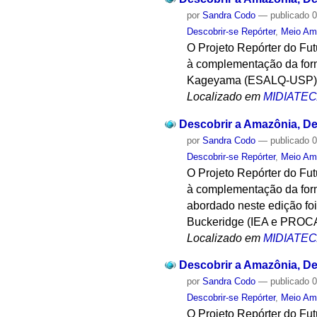
por
Sandra Codo
—
publicado
0
Descobrir-se Repórter
,
Meio Am
O Projeto Repórter do Fu
à complementação da form
Kageyama (ESALQ-USP) mi
Localizado em
MIDIATE
Descobrir a Amazônia, Des
por
Sandra Codo
—
publicado
0
Descobrir-se Repórter
,
Meio Am
O Projeto Repórter do Fu
à complementação da form
abordado neste edição fo
Buckeridge (IEA e PRO
Localizado em
MIDIATE
Descobrir a Amazônia, Des
por
Sandra Codo
—
publicado
0
Descobrir-se Repórter
,
Meio Am
O Projeto Repórter do Fu