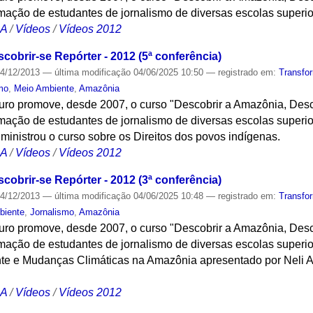
ação de estudantes de jornalismo de diversas escolas superi
CA
/
Vídeos
/
Vídeos 2012
obrir-se Repórter - 2012 (5ª conferência)
4/12/2013
—
última modificação
04/06/2025 10:50
— registrado em:
Transfo
mo
,
Meio Ambiente
,
Amazônia
turo promove, desde 2007, o curso "Descobrir a Amazônia, Desc
ação de estudantes de jornalismo de diversas escolas superio
 ministrou o curso sobre os Direitos dos povos indígenas.
CA
/
Vídeos
/
Vídeos 2012
obrir-se Repórter - 2012 (3ª conferência)
4/12/2013
—
última modificação
04/06/2025 10:48
— registrado em:
Transfo
biente
,
Jornalismo
,
Amazônia
turo promove, desde 2007, o curso "Descobrir a Amazônia, Desc
ação de estudantes de jornalismo de diversas escolas superi
te e Mudanças Climáticas na Amazônia apresentado por Neli A
CA
/
Vídeos
/
Vídeos 2012