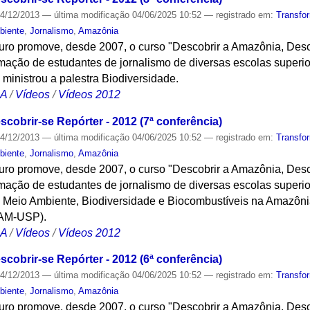
4/12/2013
—
última modificação
04/06/2025 10:52
— registrado em:
Transfo
biente
,
Jornalismo
,
Amazônia
turo promove, desde 2007, o curso "Descobrir a Amazônia, Desc
ação de estudantes de jornalismo de diversas escolas superi
nistrou a palestra Biodiversidade.
CA
/
Vídeos
/
Vídeos 2012
cobrir-se Repórter - 2012 (7ª conferência)
4/12/2013
—
última modificação
04/06/2025 10:52
— registrado em:
Transfo
biente
,
Jornalismo
,
Amazônia
turo promove, desde 2007, o curso "Descobrir a Amazônia, Desc
ação de estudantes de jornalismo de diversas escolas superi
i Meio Ambiente, Biodiversidade e Biocombustíveis na Amazôni
CAM-USP).
CA
/
Vídeos
/
Vídeos 2012
cobrir-se Repórter - 2012 (6ª conferência)
4/12/2013
—
última modificação
04/06/2025 10:52
— registrado em:
Transfo
biente
,
Jornalismo
,
Amazônia
turo promove, desde 2007, o curso "Descobrir a Amazônia, Desc