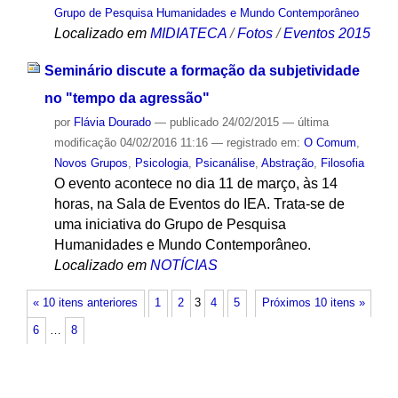
Grupo de Pesquisa Humanidades e Mundo Contemporâneo
Localizado em
MIDIATECA
/
Fotos
/
Eventos 2015
Seminário discute a formação da subjetividade
no "tempo da agressão"
por
Flávia Dourado
—
publicado
24/02/2015
—
última
modificação
04/02/2016 11:16
— registrado em:
O Comum
,
Novos Grupos
,
Psicologia
,
Psicanálise
,
Abstração
,
Filosofia
O evento acontece no dia 11 de março, às 14
horas, na Sala de Eventos do IEA. Trata-se de
uma iniciativa do Grupo de Pesquisa
Humanidades e Mundo Contemporâneo.
Localizado em
NOTÍCIAS
« 10 itens anteriores
1
2
3
4
5
Próximos 10 itens »
6
…
8