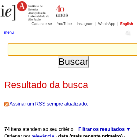
Ir
Ferramentas
Seções
para
Pessoais
o
conteúdo.
|
Cadastre-se
YouTube
Instagram
WhatsApp
English
Ir
para
menu
a
navegação
Resultado da busca
Assinar um RSS sempre atualizado.
74
itens atendem ao seu critério.
Filtrar os resultados
Ordenar por
relevância
·
data (mais recente primeiro)
·