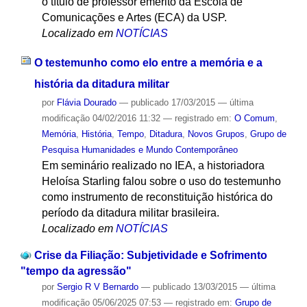
o título de professor emérito da Escola de
Comunicações e Artes (ECA) da USP.
Localizado em
NOTÍCIAS
O testemunho como elo entre a memória e a
história da ditadura militar
por
Flávia Dourado
—
publicado
17/03/2015
—
última
modificação
04/02/2016 11:32
— registrado em:
O Comum
,
Memória
,
História
,
Tempo
,
Ditadura
,
Novos Grupos
,
Grupo de
Pesquisa Humanidades e Mundo Contemporâneo
Em seminário realizado no IEA, a historiadora
Heloísa Starling falou sobre o uso do testemunho
como instrumento de reconstituição histórica do
período da ditadura militar brasileira.
Localizado em
NOTÍCIAS
Crise da Filiação: Subjetividade e Sofrimento
"tempo da agressão"
por
Sergio R V Bernardo
—
publicado
13/03/2015
—
última
modificação
05/06/2025 07:53
— registrado em:
Grupo de