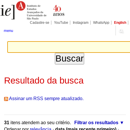
Ir
Ferramentas
Seções
para
Pessoais
o
conteúdo.
|
Cadastre-se
YouTube
Instagram
WhatsApp
English
Ir
para
menu
a
navegação
Resultado da busca
Assinar um RSS sempre atualizado.
31
itens atendem ao seu critério.
Filtrar os resultados
Ordenar por
relevância
·
data (mais recente primeiro)
·