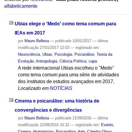
alfabeticamente
Ubias elege o 'Medo' como tema comum para
IEAs em 2017
por
Mauro Bellesa
—
publicado
10/01/2017
—
última
modificação
27/01/2017 12:03
— registrado em:
Neurociência
,
Ubias
,
Psicologia
,
Psicanálise
,
Teoria da
Evolução
,
Antropologia
,
Ciência Política
,
capa
A rede internacional Ubias escolheu o "Medo"
como tema comum para uma série de atividades
dos institutos de estudos avançados em 2017.
Localizado em
NOTÍCIAS
Cinema e psicanálise: uma história de
convergências e divergências
por
Mauro Bellesa
—
publicado
21/09/2016
—
última
modificação
22/09/2016 16:32
— registrado em:
Evento
,
Cinema
,
Humanismo
,
Psicanálise
,
Arte
,
Cátedra Olavo