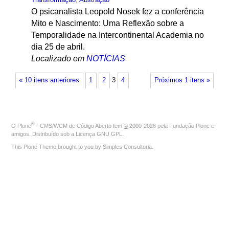
O psicanalista Leopold Nosek fez a conferência
Mito e Nascimento: Uma Reflexão sobre a
Temporalidade na Intercontinental Academia no
dia 25 de abril.
Localizado em
NOTÍCIAS
« 10 itens anteriores
1
2
3
4
Próximos 1 itens »
®
O
Plone
- CMS/WCM de Código Aberto
tem
©
2000-2026 pela
Fundação Plone
e
amigos. Distribuído sob a
Licença GNU GPL
.
This Plone Theme brought to you by
Simples Consultoria
.