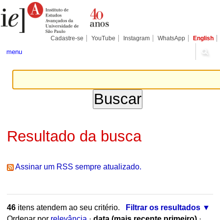
Ir
Ferramentas
Seções
para
Pessoais
o
conteúdo.
|
Cadastre-se
YouTube
Instagram
WhatsApp
English
Ir
para
menu
a
navegação
Resultado da busca
Assinar um RSS sempre atualizado.
46
itens atendem ao seu critério.
Filtrar os resultados
Ordenar por
relevância
·
data (mais recente primeiro)
·