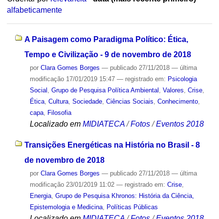
alfabeticamente
A Paisagem como Paradigma Político: Ética,
Tempo e Civilização - 9 de novembro de 2018
por
Clara Gomes Borges
—
publicado
27/11/2018
—
última
modificação
17/01/2019 15:47
— registrado em:
Psicologia
Social
,
Grupo de Pesquisa Política Ambiental
,
Valores
,
Crise
,
Ética
,
Cultura
,
Sociedade
,
Ciências Sociais
,
Conhecimento
,
capa
,
Filosofia
Localizado em
MIDIATECA
/
Fotos
/
Eventos 2018
Transições Energéticas na História no Brasil - 8
de novembro de 2018
por
Clara Gomes Borges
—
publicado
27/11/2018
—
última
modificação
23/01/2019 11:02
— registrado em:
Crise
,
Energia
,
Grupo de Pesquisa Khronos: História da Ciência,
Epistemologia e Medicina
,
Políticas Públicas
Localizado em
MIDIATECA
/
Fotos
/
Eventos 2018