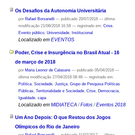
Os Desafios da Autonomia Universitária
por
Rafael Borsanelli
—
publicado
20/07/2018
—
última
modificação
21/08/2018 16:58
— registrado em:
Crise
,
Evento público
,
Universidade
,
Institucional
Localizado em
EVENTOS
Poder, Crise e Insurgência no Brasil Atual - 16
de março de 2018
por
Maria Leonor de Calasans
—
publicado
05/04/2018
—
última modificação
27/04/2018 08:48
— registrado em:
Política
,
Sociedade
,
Justiça
,
Grupo de Pesquisa Políticas
Públicas, Territorialidade e Sociedade
,
Crise
,
Democracia
,
Igualdade
,
capa
Localizado em
MIDIATECA
/
Fotos
/
Eventos 2018
Um Ano Depois: O que Restou dos Jogos
Olímpicos do Rio de Janeiro
por
Rafael Borsanelli
—
publicado
11/07/2017
—
última