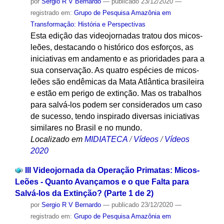
por
Sergio R V Bernardo
—
publicado
23/12/2020
—
registrado em:
Grupo de Pesquisa Amazônia em
Transformação: História e Perspectivas
Esta edição das videojornadas tratou dos micos-
leões, destacando o histórico dos esforços, as
iniciativas em andamento e as prioridades para a
sua conservação. As quatro espécies de micos-
leões são endêmicas da Mata Atlântica brasileira
e estão em perigo de extinção. Mas os trabalhos
para salvá-los podem ser considerados um caso
de sucesso, tendo inspirado diversas iniciativas
similares no Brasil e no mundo.
Localizado em
MIDIATECA
/
Vídeos
/
Vídeos
2020
III Videojornada da Operação Primatas: Micos-
Leões - Quanto Avançamos e o que Falta para
Salvá-los da Extinção? (Parte 1 de 2)
por
Sergio R V Bernardo
—
publicado
23/12/2020
—
registrado em:
Grupo de Pesquisa Amazônia em