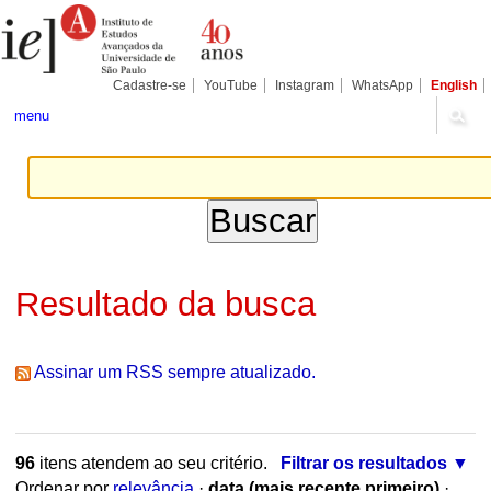
Ir
Ferramentas
Seções
para
Pessoais
o
conteúdo.
|
Cadastre-se
YouTube
Instagram
WhatsApp
English
Ir
para
menu
a
navegação
Resultado da busca
Assinar um RSS sempre atualizado.
96
itens atendem ao seu critério.
Filtrar os resultados
Ordenar por
relevância
·
data (mais recente primeiro)
·