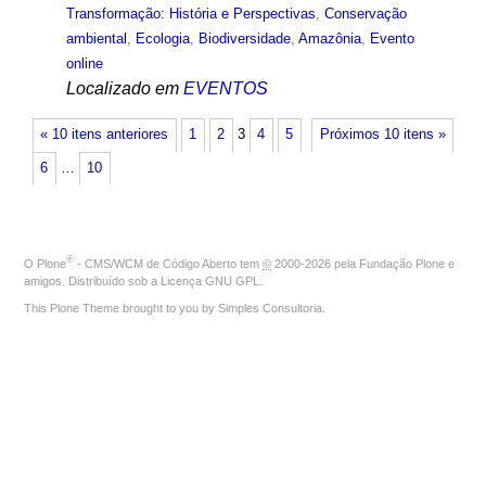
Transformação: História e Perspectivas
,
Conservação
ambiental
,
Ecologia
,
Biodiversidade
,
Amazônia
,
Evento
online
Localizado em
EVENTOS
« 10 itens anteriores
1
2
3
4
5
Próximos 10 itens »
6
…
10
®
O
Plone
- CMS/WCM de Código Aberto
tem
©
2000-2026 pela
Fundação Plone
e
amigos. Distribuído sob a
Licença GNU GPL
.
This Plone Theme brought to you by
Simples Consultoria
.