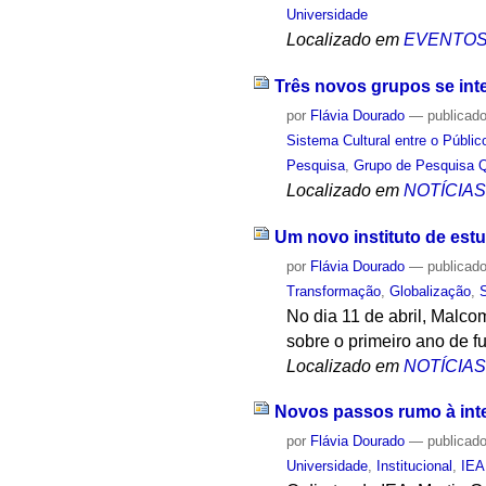
Universidade
Localizado em
EVENTO
Três novos grupos se int
por
Flávia Dourado
—
publicad
Sistema Cultural entre o Públic
Pesquisa
,
Grupo de Pesquisa 
Localizado em
NOTÍCIA
Um novo instituto de es
por
Flávia Dourado
—
publicad
Transformação
,
Globalização
,
No dia 11 de abril, Malco
sobre o primeiro ano de f
Localizado em
NOTÍCIA
Novos passos rumo à int
por
Flávia Dourado
—
publicad
Universidade
,
Institucional
,
IEA