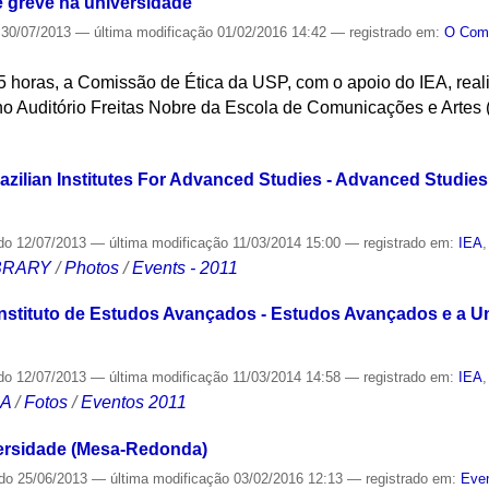
 greve na universidade
30/07/2013
—
última modificação
01/02/2016 14:42
— registrado em:
O Co
15 horas, a Comissão de Ética da USP, com o apoio do IEA, rea
 no Auditório Freitas Nobre da Escola de Comunicações e Artes
S
razilian Institutes For Advanced Studies - Advanced Studies
do
12/07/2013
—
última modificação
11/03/2014 15:00
— registrado em:
IEA
IBRARY
/
Photos
/
Events - 2011
Instituto de Estudos Avançados - Estudos Avançados e a Un
do
12/07/2013
—
última modificação
11/03/2014 14:58
— registrado em:
IEA
CA
/
Fotos
/
Eventos 2011
versidade (Mesa-Redonda)
ado
25/06/2013
—
última modificação
03/02/2016 12:13
— registrado em:
Even