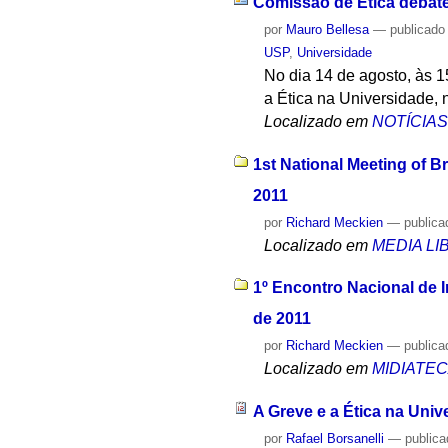
Comissão de Ética debate
por
Mauro Bellesa
—
publicado
USP
,
Universidade
No dia 14 de agosto, às 
a Ética na Universidade,
Localizado em
NOTÍCIA
1st National Meeting of B
2011
por
Richard Meckien
—
publica
Localizado em
MEDIA L
1º Encontro Nacional de 
de 2011
por
Richard Meckien
—
publica
Localizado em
MIDIATE
A Greve e a Ética na Uni
por
Rafael Borsanelli
—
public