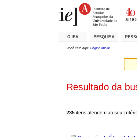
Ir
Ferramentas
Seções
para
Pessoais
o
conteúdo.
|
Ir
para
a
O IEA
PESQUISA
PESS
navegação
Você está aqui:
Página Inicial
Resultado da bu
235
itens atendem ao seu critéri