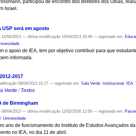
Grossmann, participou de encontro dos diretores dos Ubias, rea
 Israel.
S
da USP será em agosto
o
12/04/2013
—
última modificação
15/04/2013 16:49
— registrado em:
Educa
niversidade
 o apoio do IEA, tem por objetivo contribuir para que estudan
 bem informada.
S
 2012-2017
odificação
09/04/2013 15:27
— registrado em:
Sala Verde
,
Institucional
,
IEA
,
la Verde
/
Textos
IEA de Birmingham
o
08/04/2013
—
última modificação
12/02/2016 12:00
— registrado em:
Parcer
l
,
Universidade
iro ano de funcionamento do Instituto de Estudos Avançados d
nto no IEA, no dia 11 de abril.