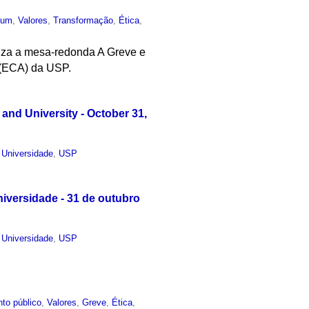
mum
,
Valores
,
Transformação
,
Ética
,
liza a mesa-redonda A Greve e
 (ECA) da USP.
 and University - October 31,
,
Universidade
,
USP
iversidade - 31 de outubro
,
Universidade
,
USP
to público
,
Valores
,
Greve
,
Ética
,