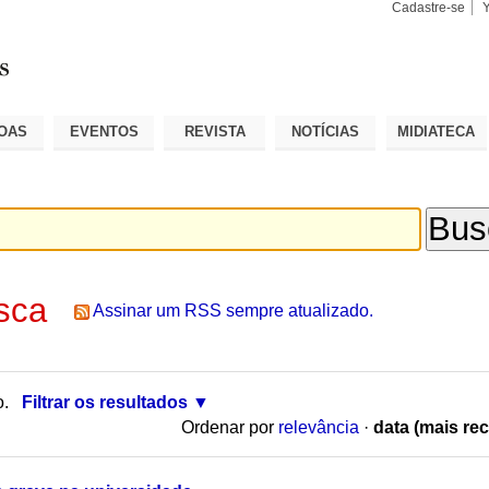
Cadastre-se
Busca
Busca
Avançad
OAS
EVENTOS
REVISTA
NOTÍCIAS
MIDIATECA
sca
Assinar um RSS sempre atualizado.
o.
Filtrar os resultados
Ordenar por
relevância
·
data (mais rec