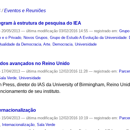
S
/
Eventos e Reuniões
egram à estrutura de pesquisa do IEA
o
20/05/2013
—
última modificação
03/02/2016 14:55
— registrado em:
Grupo
o e o Privado
,
Novos Grupos
,
Grupo de Estudo A Evolução da Universidade:
Qualidade da Democracia
,
Arte
,
Democracia
,
Universidade
S
tudos avançados no Reino Unido
o
17/04/2013
—
última modificação
12/02/2016 11:28
— registrado em:
Parcer
Sala Verde
,
Universidade
m Press, diretor do IAS da University of Birmingham, Reino Unid
uncionamento de seu instituto.
S
ernacionalização
o
15/04/2013
—
última modificação
12/02/2016 10:19
— registrado em:
Parcer
,
Internacionalização
,
Sala Verde