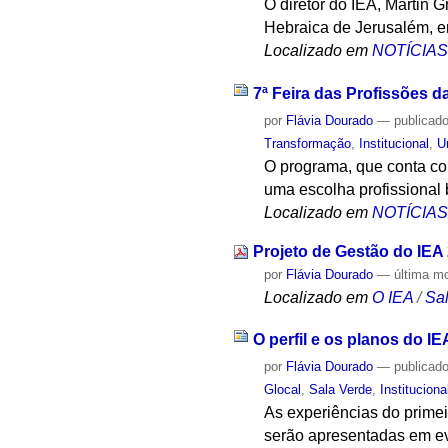
O diretor do IEA, Martin 
Hebraica de Jerusalém, em
Localizado em
NOTÍCIA
7ª Feira das Profissões 
por
Flávia Dourado
—
publicad
Transformação
,
Institucional
,
U
O programa, que conta com
uma escolha profissional
Localizado em
NOTÍCIA
Projeto de Gestão do IEA
por
Flávia Dourado
—
última m
Localizado em
O IEA
/
Sa
O perfil e os planos do 
por
Flávia Dourado
—
publicad
Glocal
,
Sala Verde
,
Instituciona
As experiências do prime
serão apresentadas em eve