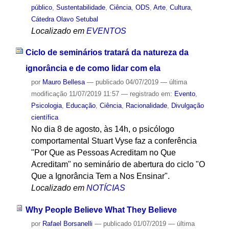
público
,
Sustentabilidade
,
Ciência
,
ODS
,
Arte
,
Cultura
,
Cátedra Olavo Setubal
Localizado em
EVENTOS
Ciclo de seminários tratará da natureza da
ignorância e de como lidar com ela
por
Mauro Bellesa
—
publicado
04/07/2019
—
última
modificação
11/07/2019 11:57
— registrado em:
Evento
,
Psicologia
,
Educação
,
Ciência
,
Racionalidade
,
Divulgação
científica
No dia 8 de agosto, às 14h, o psicólogo
comportamental Stuart Vyse faz a conferência
"Por Que as Pessoas Acreditam no Que
Acreditam" no seminário de abertura do ciclo "O
Que a Ignorância Tem a Nos Ensinar".
Localizado em
NOTÍCIAS
Why People Believe What They Believe
por
Rafael Borsanelli
—
publicado
01/07/2019
—
última