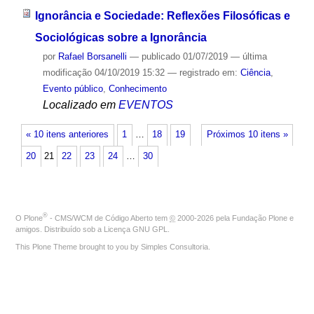
Ignorância e Sociedade: Reflexões Filosóficas e
Sociológicas sobre a Ignorância
por
Rafael Borsanelli
—
publicado
01/07/2019
—
última
modificação
04/10/2019 15:32
— registrado em:
Ciência
,
Evento público
,
Conhecimento
Localizado em
EVENTOS
« 10 itens anteriores
1
…
18
19
Próximos 10 itens »
20
21
22
23
24
…
30
®
O
Plone
- CMS/WCM de Código Aberto
tem
©
2000-2026 pela
Fundação Plone
e
amigos. Distribuído sob a
Licença GNU GPL
.
This Plone Theme brought to you by
Simples Consultoria
.