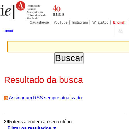
Ir
Ferramentas
Seções
para
Pessoais
o
conteúdo.
|
Cadastre-se
YouTube
Instagram
WhatsApp
English
Ir
para
menu
a
navegação
Resultado da busca
Assinar um RSS sempre atualizado.
295
itens atendem ao seu critério.
Filtrar os resultados