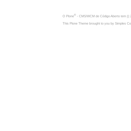
®
O
Plone
- CMS/WCM de Código Aberto
tem
©
2
This Plone Theme brought to you by
Simples Co