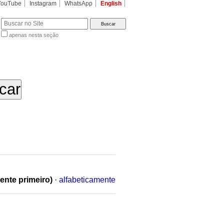
YouTube
Instagram
WhatsApp
English
apenas nesta seção
a…
ente primeiro)
·
alfabeticamente