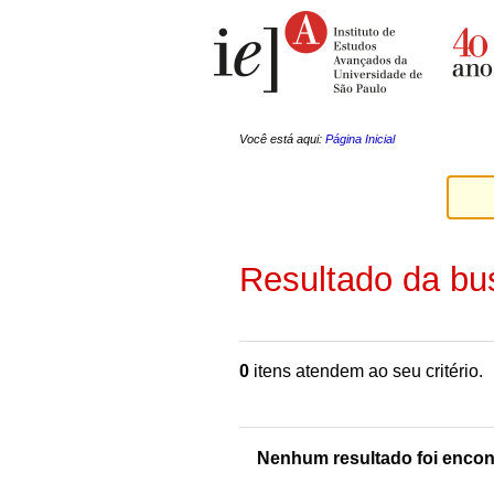
Ir
Ferramentas
para
Pessoais
o
conteúdo.
|
Ir
para
a
Você está aqui:
Página Inicial
navegação
Resultado da bu
0
itens atendem ao seu critério.
Nenhum resultado foi encon