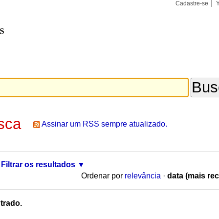
Cadastre-se
Busca
Busca
Avançad
sca
Assinar um RSS sempre atualizado.
Filtrar os resultados
Ordenar por
relevância
·
data (mais rec
trado.