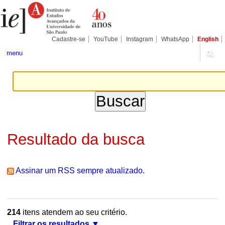
Ir
Ferramentas
Seções
para
Pessoais
o
conteúdo.
|
Cadastre-se
YouTube
Instagram
WhatsApp
English
Ir
para
menu
a
navegação
Resultado da busca
Assinar um RSS sempre atualizado.
214
itens atendem ao seu critério.
Filtrar os resultados