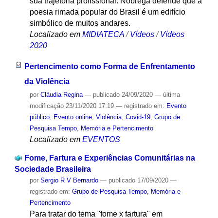
sua trajetória profissional. Nóbrega defende que a
poesia rimada popular do Brasil é um edifício
simbólico de muitos andares.
Localizado em
MIDIATECA
/
Vídeos
/
Vídeos
2020
Pertencimento como Forma de Enfrentamento
da Violência
por
Cláudia Regina
—
publicado
24/09/2020
—
última
modificação
23/11/2020 17:19
— registrado em:
Evento
público
,
Evento online
,
Violência
,
Covid-19
,
Grupo de
Pesquisa Tempo, Memória e Pertencimento
Localizado em
EVENTOS
Fome, Fartura e Experiências Comunitárias na
Sociedade Brasileira
por
Sergio R V Bernardo
—
publicado
17/09/2020
—
registrado em:
Grupo de Pesquisa Tempo, Memória e
Pertencimento
Para tratar do tema "fome x fartura" em