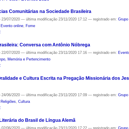
cias Comunitárias na Sociedade Brasileira
o
23/07/2020
—
última modificação
23/11/2020 17:12
— registrado em:
Grupo
,
Evento online
,
Fome
S
rasileira: Conversa com Antônio Nóbrega
o
22/07/2020
—
última modificação
23/11/2020 17:16
— registrado em:
Evento
mpo, Memória e Pertencimento
S
Oralidade e Cultura Escrita na Pregação Missionária dos Je
o
24/06/2020
—
última modificação
23/11/2020 17:09
— registrado em:
Grupo
,
Religiões
,
Cultura
S
iterária do Brasil de Língua Alemã
o
02/06/2020
—
última modificação
23/11/2020 17:22
— registrado em:
Grupo