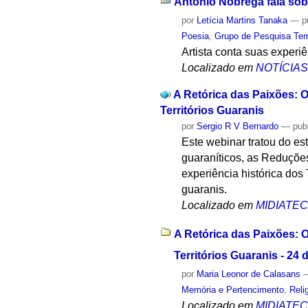
Antônio Nóbrega fala sobr
por
Letícia Martins Tanaka
—
p
Poesia
,
Grupo de Pesquisa Te
Artista conta suas experi
Localizado em
NOTÍCIA
A Retórica das Paixões: O
Territórios Guaranis
por
Sergio R V Bernardo
—
pub
Este webinar tratou do est
guaraníticos, as Reduções
experiência histórica dos
guaranis.
Localizado em
MIDIATE
A Retórica das Paixões: 
Territórios Guaranis - 24
por
Maria Leonor de Calasans
Memória e Pertencimento
,
Reli
Localizado em
MIDIATE