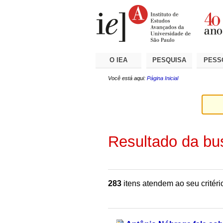
Ir
Ferramentas
Seções
para
Pessoais
o
conteúdo.
|
Ir
para
a
O IEA
PESQUISA
PESS
navegação
Você está aqui:
Página Inicial
Resultado da bu
283
itens atendem ao seu critéri