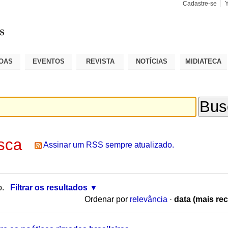
Cadastre-se
Busca
Busca
Avançad
OAS
EVENTOS
REVISTA
NOTÍCIAS
MIDIATECA
sca
Assinar um RSS sempre atualizado.
o.
Filtrar os resultados
Ordenar por
relevância
·
data (mais rec