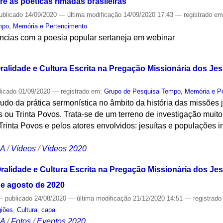
e as poéticas rimadas brasileiras
ublicado
14/09/2020
—
última modificação
14/09/2020 17:43
— registrado e
mpo, Memória e Pertencimento
ências com a poesia popular sertaneja em webinar
S
ralidade e Cultura Escrita na Pregação Missionária dos Je
licado
01/09/2020
— registrado em:
Grupo de Pesquisa Tempo, Memória e P
udo da prática sermonística no âmbito da história das missões je
 ou Trinta Povos. Trata-se de um terreno de investigação muito 
 Trinta Povos e pelos atores envolvidos: jesuítas e populações
CA
/
Vídeos
/
Vídeos 2020
Oralidade e Cultura Escrita na Pregação Missionária dos Je
 de agosto de 2020
—
publicado
24/08/2020
—
última modificação
21/12/2020 14:51
— registrad
giões
,
Cultura
,
capa
CA
/
Fotos
/
Eventos 2020