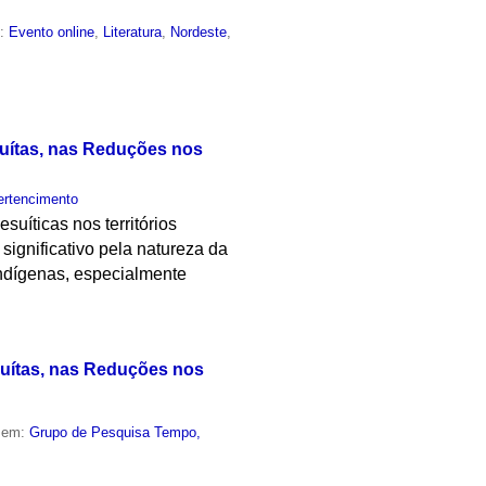
m:
Evento online
,
Literatura
,
Nordeste
,
suítas, nas Reduções nos
ertencimento
suíticas nos territórios
significativo pela natureza da
 indígenas, especialmente
suítas, nas Reduções nos
o em:
Grupo de Pesquisa Tempo,