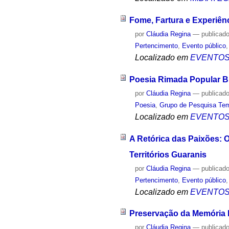
Fome, Fartura e Experiên
por
Cláudia Regina
—
publicad
Pertencimento
,
Evento público
Localizado em
EVENTO
Poesia Rimada Popular B
por
Cláudia Regina
—
publicad
Poesia
,
Grupo de Pesquisa Te
Localizado em
EVENTO
A Retórica das Paixões: 
Territórios Guaranis
por
Cláudia Regina
—
publicad
Pertencimento
,
Evento público
Localizado em
EVENTO
Preservação da Memória L
por
Cláudia Regina
—
publicad