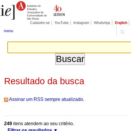
Ir
Ferramentas
Seções
para
Pessoais
o
conteúdo.
|
Cadastre-se
YouTube
Instagram
WhatsApp
English
Ir
para
menu
a
navegação
Resultado da busca
Assinar um RSS sempre atualizado.
249
itens atendem ao seu critério.
Filtrar os resultados