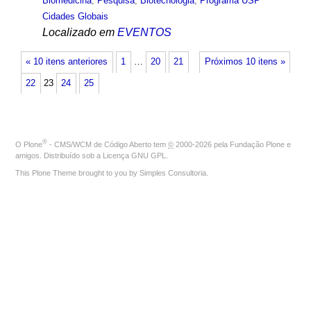
Biomedicina
,
Pesquisa
,
Biotecnologia
,
Programa USP
Cidades Globais
Localizado em
EVENTOS
« 10 itens anteriores
1
…
20
21
Próximos 10 itens »
22
23
24
25
®
O
Plone
- CMS/WCM de Código Aberto
tem
©
2000-2026 pela
Fundação Plone
e
amigos. Distribuído sob a
Licença GNU GPL
.
This Plone Theme brought to you by
Simples Consultoria
.