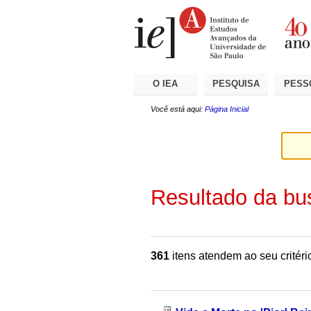
Ir
Ferramentas
Seções
para
Pessoais
o
conteúdo.
|
Ir
para
a
O IEA
PESQUISA
PESS
navegação
Você está aqui:
Página Inicial
Resultado da bu
361
itens atendem ao seu critéri