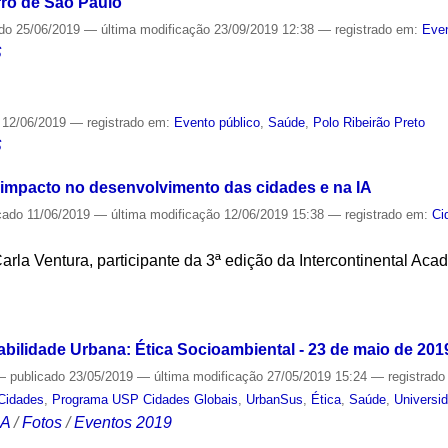
irro de São Paulo
ado
25/06/2019
—
última modificação
23/09/2019 12:38
— registrado em:
Even
S
12/06/2019
— registrado em:
Evento público
,
Saúde
,
Polo Ribeirão Preto
S
u impacto no desenvolvimento das cidades e na IA
cado
11/06/2019
—
última modificação
12/06/2019 15:38
— registrado em:
Ci
arla Ventura, participante da 3ª edição da Intercontinental Aca
S
abilidade Urbana: Ética Socioambiental - 23 de maio de 201
—
publicado
23/05/2019
—
última modificação
27/05/2019 15:24
— registrad
Cidades
,
Programa USP Cidades Globais
,
UrbanSus
,
Ética
,
Saúde
,
Universi
CA
/
Fotos
/
Eventos 2019