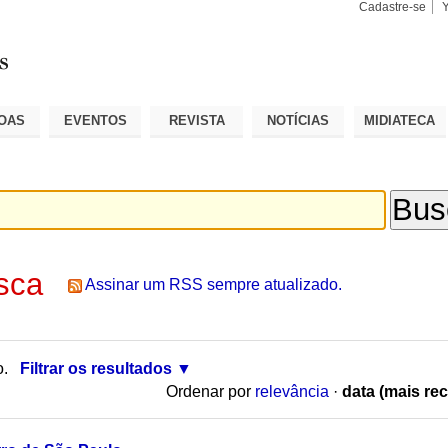
Cadastre-se
Busca
Busca
Avançad
OAS
EVENTOS
REVISTA
NOTÍCIAS
MIDIATECA
sca
Assinar um RSS sempre atualizado.
o.
Filtrar os resultados
Ordenar por
relevância
·
data (mais rec