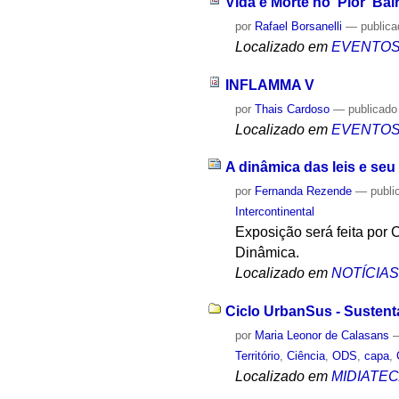
Vida e Morte no 'Pior' Ba
por
Rafael Borsanelli
—
public
Localizado em
EVENTO
INFLAMMA V
por
Thais Cardoso
—
publicado
Localizado em
EVENTO
A dinâmica das leis e se
por
Fernanda Rezende
—
publi
Intercontinental
Exposição será feita por C
Dinâmica.
Localizado em
NOTÍCIA
Ciclo UrbanSus - Sustent
por
Maria Leonor de Calasans
Território
,
Ciência
,
ODS
,
capa
,
Localizado em
MIDIATE