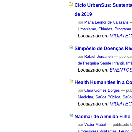
Ciclo UrbanSus: Sustentab
de 2019
por
Maria Leonor de Calasans
Urbanismo
,
Cidades
,
Programa
Localizado em
MIDIATE
Simpósio de Doenças Res
por
Rafael Borsanelli
—
public
de Pesquisa Saúde Infantil
,
Inf
Localizado em
EVENTO
Health Humanities in a Com
por
Clara Gomes Borges
—
pub
Medicina
,
Saúde Pública
,
Saúd
Localizado em
MIDIATE
Naomar de Almeida Filho 
por
Victor Matioli
—
publicado
0
Professores Visitantes
,
Grupo d