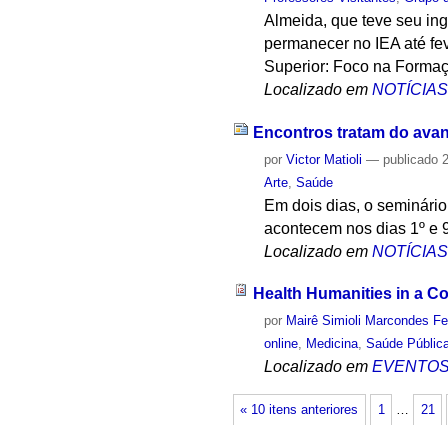
Almeida, que teve seu ing
permanecer no IEA até fe
Superior: Foco na Formaç
Localizado em
NOTÍCIA
Encontros tratam do avan
por
Victor Matioli
—
publicado
2
Arte
,
Saúde
Em dois dias, o seminário
acontecem nos dias 1º e 9 
Localizado em
NOTÍCIA
Health Humanities in a Com
por
Mairê Simioli Marcondes Fe
online
,
Medicina
,
Saúde Públic
Localizado em
EVENTO
« 10 itens anteriores
1
…
21