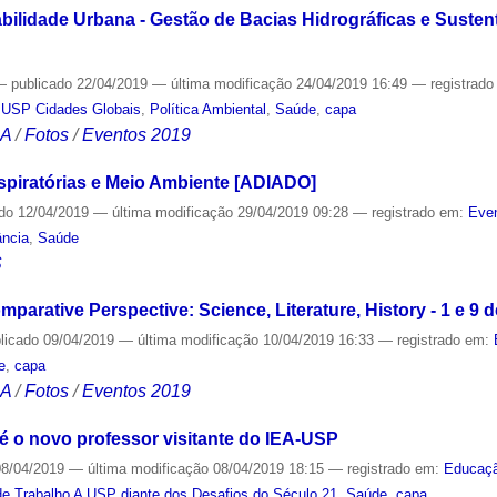
ilidade Urbana - Gestão de Bacias Hidrográficas e Sustentab
—
publicado
22/04/2019
—
última modificação
24/04/2019 16:49
— registrad
 USP Cidades Globais
,
Política Ambiental
,
Saúde
,
capa
CA
/
Fotos
/
Eventos 2019
piratórias e Meio Ambiente [ADIADO]
ado
12/04/2019
—
última modificação
29/04/2019 09:28
— registrado em:
Even
ância
,
Saúde
S
parative Perspective: Science, Literature, History - 1 e 9 d
licado
09/04/2019
—
última modificação
10/04/2019 16:33
— registrado em:
e
,
capa
CA
/
Fotos
/
Eventos 2019
é o novo professor visitante do IEA-USP
8/04/2019
—
última modificação
08/04/2019 18:15
— registrado em:
Educaç
e Trabalho A USP diante dos Desafios do Século 21
,
Saúde
,
capa