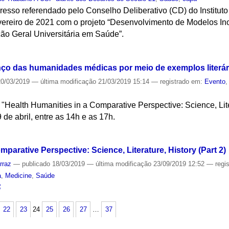
resso referendado pelo Conselho Deliberativo (CD) do Instituto 
vereiro de 2021 com o projeto “Desenvolvimento de Modelos I
ão Geral Universitária em Saúde”.
S
ço das humanidades médicas por meio de exemplos literár
0/03/2019
—
última modificação
21/03/2019 15:14
— registrado em:
Evento
 "Health Humanities in a Comparative Perspective: Science, Lite
de abril, entre as 14h e as 17h.
S
parative Perspective: Science, Literature, History (Part 2)
rraz
—
publicado
18/03/2019
—
última modificação
23/09/2019 12:52
— regi
a
,
Medicine
,
Saúde
S
22
23
24
25
26
27
…
37