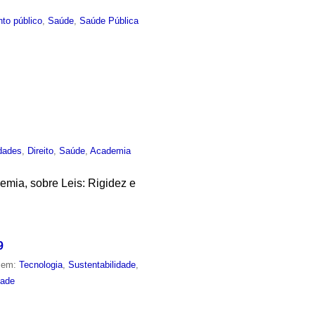
to público
,
Saúde
,
Saúde Pública
dades
,
Direito
,
Saúde
,
Academia
demia, sobre Leis: Rigidez e
9
o em:
Tecnologia
,
Sustentabilidade
,
dade