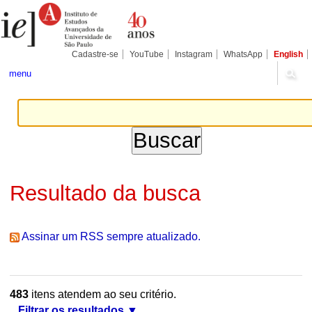
Ir
Ferramentas
Seções
para
Pessoais
o
conteúdo.
|
Cadastre-se
YouTube
Instagram
WhatsApp
English
Ir
para
menu
a
navegação
Resultado da busca
Assinar um RSS sempre atualizado.
483
itens atendem ao seu critério.
Filtrar os resultados