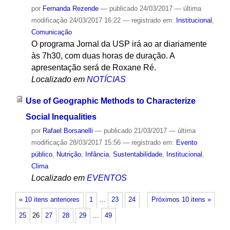
por
Fernanda Rezende
—
publicado
24/03/2017
—
última
modificação
24/03/2017 16:22
— registrado em:
Institucional
,
Comunicação
O programa Jornal da USP irá ao ar diariamente
às 7h30, com duas horas de duração. A
apresentação será de Roxane Ré.
Localizado em
NOTÍCIAS
Use of Geographic Methods to Characterize
Social Inequalities
por
Rafael Borsanelli
—
publicado
21/03/2017
—
última
modificação
28/03/2017 15:56
— registrado em:
Evento
público
,
Nutrição
,
Infância
,
Sustentabilidade
,
Institucional
,
Clima
Localizado em
EVENTOS
« 10 itens anteriores
1
…
23
24
Próximos 10 itens »
25
26
27
28
29
…
49