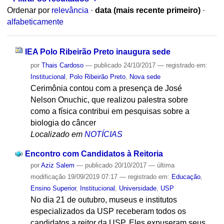
Ordenar por
relevância
·
data (mais recente primeiro)
·
alfabeticamente
IEA Polo Ribeirão Preto inaugura sede
por
Thais Cardoso
—
publicado
24/10/2017
— registrado em:
Institucional
,
Polo Ribeirão Preto
,
Nova sede
Cerimônia contou com a presença de José
Nelson Onuchic, que realizou palestra sobre
como a física contribui em pesquisas sobre a
biologia do câncer
Localizado em
NOTÍCIAS
Encontro com Candidatos à Reitoria
por
Aziz Salem
—
publicado
20/10/2017
—
última
modificação
19/09/2019 07:17
— registrado em:
Educação
,
Ensino Superior
,
Institucional
,
Universidade
,
USP
No dia 21 de outubro, museus e institutos
especializados da USP receberam todos os
candidatos a reitor da USP. Eles expuseram seus